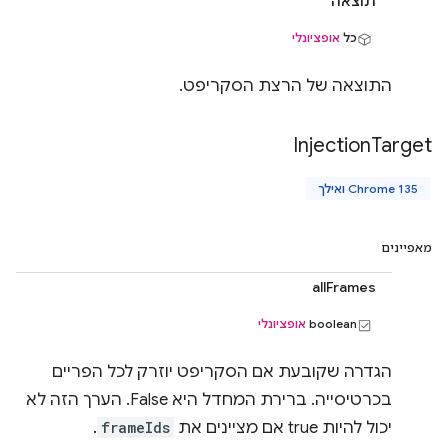
תוצאה
כל
אופציונלי
התוצאה של הרצת הסקריפט.
Injection
Target
Chrome 135 ואילך
מאפיינים
allFrames
boolean
אופציונלי
הגדרה שקובעת אם הסקריפט יוזרק לכל הפריים
בכרטיסייה. ברירת המחדל היא False. הערך הזה לא
יכול להיות true אם מציינים את
frameIds
.