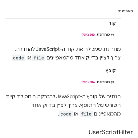
מאפיינים
קוד
מחרוזת
אופציונלי
מחרוזת שמכילה את קוד ה-JavaScript להחדרה.
צריך לציין בדיוק אחד מהמאפיינים
file
או
code
.
קובץ
מחרוזת
אופציונלי
הנתיב של קובץ ה-JavaScript להזרקה ביחס לתיקיית
השורש של התוסף. צריך לציין בדיוק אחד
מהמאפיינים
file
או
code
.
User
Script
Filter