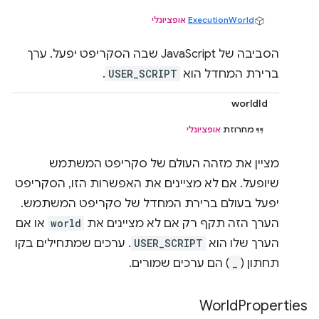
ExecutionWorld
אופציונלי
הסביבה של JavaScript שבה הסקריפט יפעל. ערך
ברירת המחדל הוא
USER_SCRIPT
.
worldId
מחרוזת
אופציונלי
מציין את מזהה העולם של סקריפט המשתמש
שיופעל. אם לא מציינים את האפשרות הזו, הסקריפט
יפעל בעולם ברירת המחדל של סקריפט המשתמש.
הערך הזה תקף רק אם לא מציינים את
world
או אם
הערך שלו הוא
USER_SCRIPT
. ערכים שמתחילים בקו
תחתון (
_
) הם ערכים שמורים.
World
Properties