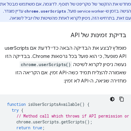
מחדש את ההקשר של סקריפט של תוסף. לדוגמה, אם משתמש מבטל את
הגישה בזמן ש-service worker פועל,
עדיין מוגדר.
chrome.userScripts
עם זאת, בתרחיש הזה, ניסיון לקרוא לאחת מהשיטות שלו יוביל לשגיאה.
בדיקת זמינות של API
מומלץ לבצע את הבדיקה הבאה כדי לדעת אם userScripts
API מופעל, כי הוא פועל בכל גרסאות Chrome. בבדיקה הזו
נעשה ניסיון לקרוא לשיטה
chrome.userScripts()
שאמורה להצליח תמיד כשה-API זמין. אם הקריאה הזו
מחזירה שגיאה, ה-API לא זמין:
function
isUserScriptsAvailable
()
{
try
{
// Method call which throws if API permission or
chrome
.
userScripts
.
getScripts
();
return
true
;