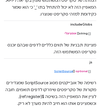
המזהה של סקריפט המשתמש שצוין בקריאה ל-API.
המאפיין הזה לא יכול להתחיל בתו '_' כי הוא שמור
כקידומת למזהי סקריפט שנוצרו.
includeGlobs
string[]
אופציונלי
מציינת תבניות של תווים כלליים לדפים שבהם יוכנס
סקריפט המשתמש הזה.
js
ScriptSource
[]
optional
רשימה של אובייקטים מסוג ScriptSource שמגדירים
מקורות של סקריפטים שיוזרקו לדפים תואמים. חובה
לציין את המאפיין הזה בשיטה ${ref:register},
וכשמציינים אותו הוא חייב להיות מערך לא ריק.