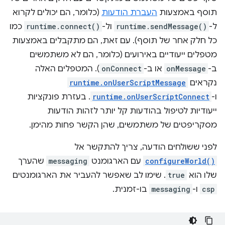
תוסף באמצעות
העברת הודעות
(כלומר, הם יכולים לקרוא
ל-
runtime.sendMessage()
ול-
runtime.connect()
כמו
כל חלק אחר של תוסף). עם זאת, הם מתקבלים באמצעות
מטפלים ייעודיים באירועים (כלומר, הם לא משתמשים
ב-
onMessage
או ב-
onConnect
). המטפלים האלה
נקראים
runtime.onUserScriptMessage
ו-
runtime.onUserScriptConnect
. בעזרת פונקציות
ייעודיות לטיפול בהודעות קל יותר לזהות הודעות
מסקריפטים של משתמשים, שהן הקשר פחות מהימן.
לפני ששולחים הודעה, צריך להתקשר אל
configureWorld()
עם הארגומנט
messaging
שהערך
שלו הוא
true
. שימו לב שאפשר להעביר את הארגומנטים
csp
ו-
messaging
בו-זמנית.