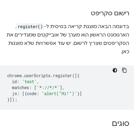
רישום סקריפט
בדוגמה הבאה מוצגת קריאה בסיסית ל-
register()
.
הארגומנט הראשון הוא מערך של אובייקטים שמגדירים את
הסקריפטים שצריך לרשום. יש עוד אפשרויות שלא מוצגות
כאן.
chrome
.
userScripts
.
register
([{
id
:
'test'
,
matches
:
[
'*://*/*'
],
js
:
[{
code
:
'alert("Hi!")'
}]
}]);
סוגים