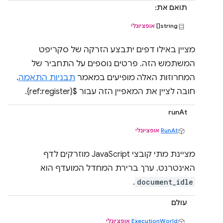
תואם את:
string[]
אופציונלי
מציין באילו דפים יתבצע הזרקה של סקריפט
המשתמש הזה. פרטים נוספים על התחביר של
המחרוזות האלה מופיעים במאמר
תבניות התאמה
.
חובה לציין את המאפיין הזה עבור ${ref:register}.
runAt
RunAt
אופציונלי
מציינת מתי קובצי JavaScript מוזרקים לדף
האינטרנט. ערך ברירת המחדל המועדף הוא
.
document_idle
עולם
ExecutionWorld
אופציונלי