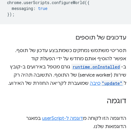
chrome
.
userScripts
.
configureWorld
({
messaging
:
true
});
עדכונים של תוספים
תסריטי משתמש נמחקים כשמתבצע עדכון של תוסף.
אפשר להוסיף אותם מחדש על ידי הפעלת קוד
ב-
runtime.onInstalled
גורם מטפל באירועים ב-קובץ
שירות (service worker) של התוסף. התשובה תהיה רק
ל
"update"
סיבה
שמועברת לקריאה החוזרת של האירוע.
דוגמה
הדוגמה הזו לקוחה מ
דוגמה ל-userScript
במאגר
הדוגמאות שלנו.