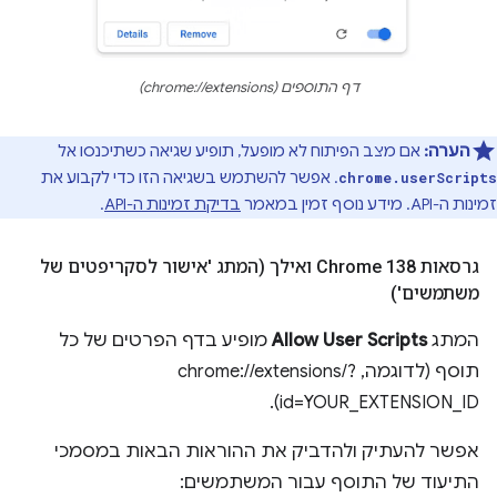
דף התוספים (chrome://extensions)
הערה:
אם מצב הפיתוח לא מופעל, תופיע שגיאה כשתיכנסו אל
. אפשר להשתמש בשגיאה הזו כדי לקבוע את
chrome.userScripts
זמינות ה-API. מידע נוסף זמין במאמר
בדיקת זמינות ה-API
.
גרסאות Chrome 138 ואילך (המתג 'אישור לסקריפטים של
משתמשים')
המתג
Allow User Scripts
מופיע בדף הפרטים של כל
תוסף (לדוגמה, chrome://extensions/?
id=YOUR_EXTENSION_ID).
אפשר להעתיק ולהדביק את ההוראות הבאות במסמכי
התיעוד של התוסף עבור המשתמשים: