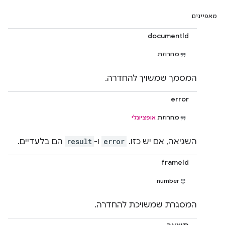
מאפיינים
documentId
מחרוזת
המסמך שמשויך להחדרה.
error
מחרוזת
אופציונלי
השגיאה, אם יש כזו.
error
ו-
result
הם בלעדיים.
frameId
number
המסגרת שמשויכת להחדרה.