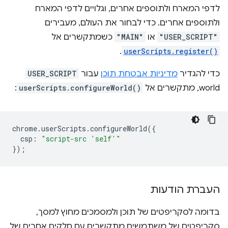
לדפי המארח ולתוספים אחרים, וגלויים לדפי המארח
ולתוספים אחרים. כדי לבחור את העולם, מעבירים
"USER_SCRIPT"
או
"MAIN"
כשמתקשרים אל
.
userScripts.register()
כדי להגדיר
מדיניות אבטחת תוכן
עבור
USER_SCRIPT
world, מתקשרים אל
userScripts.configureWorld()
:
chrome
.
userScripts
.
configureWorld
({
csp
:
"script-src 'self'"
});
העברת הודעות
בדומה לסקריפטים של תוכן ולמסמכים מחוץ למסך,
סקריפטים של משתמשים מתקשרים עם חלקים אחרים של