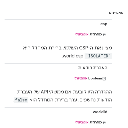
מאפיינים
csp
מחרוזת
אופציונלי
מציין את ה-CSP העולמי. ברירת המחדל היא
world csp.
`ISOLATED`
העברת הודעות
boolean
אופציונלי
ההגדרה הזו קובעת אם ממשקי API של העברת
הודעות נחשפים. ערך ברירת המחדל הוא
false
.
worldId
מחרוזת
אופציונלי