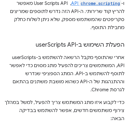
ו-
chrome.scripting
API
, ‏ User Scripts API מאפשר
להריץ קוד שרירותי. ה-API הזה נדרש לתוספים שמריצים
סקריפטים שהמשתמש מספק, שלא ניתן לשלוח כחלק
מחבילת התוסף.
הפעלת השימוש ב-user
Scripts API
אחרי שהתוסף מקבל הרשאה להשתמש ב-userScripts
API, המשתמשים צריכים להפעיל מתג מסוים כדי לאפשר
לתוסף להשתמש ב-API. המתג הספציפי שנדרש
וההתנהגות של ה-API כשהוא מושבת משתנים בהתאם
לגרסת Chrome.
כדי לקבוע איזו מתג המשתמש צריך להפעיל, למשל במהלך
צירוף משתמשים חדשים, אפשר להשתמש בבדיקה
הבאה: