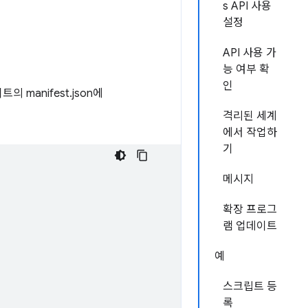
s API 사용
설정
API 사용 가
능 여부 확
인
 manifest.json에
격리된 세계
에서 작업하
기
메시지
확장 프로그
램 업데이트
예
스크립트 등
록