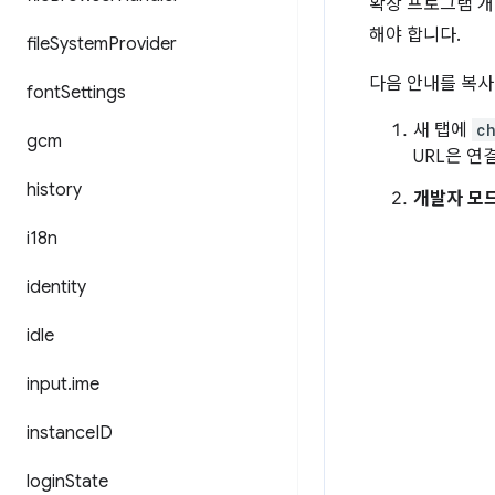
확장 프로그램 개
해야 합니다.
file
System
Provider
다음 안내를 복사
font
Settings
새 탭에
c
gcm
URL은 연
history
개발자 모
i18n
identity
idle
input
.
ime
instance
ID
login
State