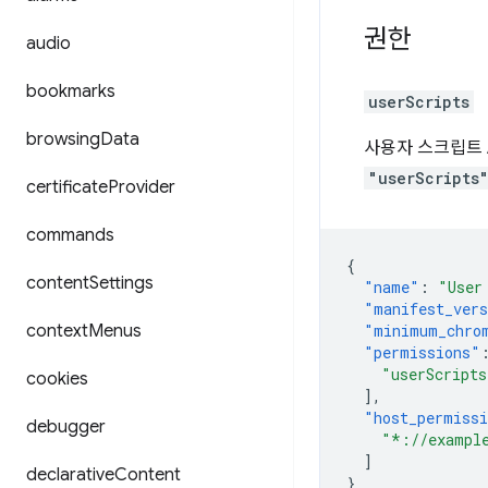
권한
audio
bookmarks
userScripts
browsing
Data
사용자 스크립트 A
"userScripts
certificate
Provider
commands
{
content
Settings
"name"
:
"User
"manifest_ver
context
Menus
"minimum_chro
"permissions"
"userScripts
cookies
],
"host_permiss
debugger
"*://exampl
]
declarative
Content
}