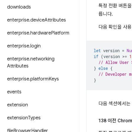
특정 전환 버튼을 
downloads
릅니다.
enterprise
.
device
Attributes
다음 확인을 사용
enterprise
.
hardware
Platform
enterprise
.
login
let
version
=
Nu
if
(
version
>
=
1
enterprise
.
networking
// Allow User 
Attributes
}
else
{
// Developer m
enterprise
.
platform
Keys
}
events
다음 섹션에서는 
extension
extension
Types
138 이전 Chro
file
Browser
Handler