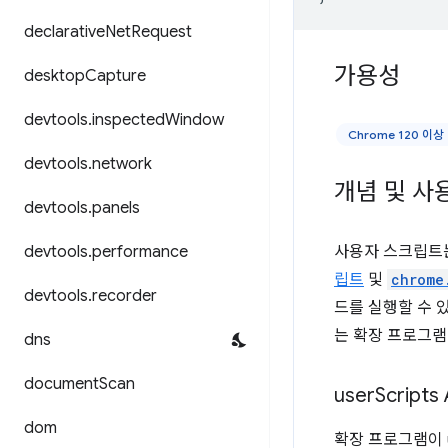
declarative
Net
Request
가용성
desktop
Capture
devtools
.
inspected
Window
Chrome 120 이상
devtools
.
network
개념 및 사
devtools
.
panels
devtools
.
performance
사용자 스크립트
립트
및
chrome
devtools
.
recorder
드를 실행할 수 
는 확장 프로그램
dns
document
Scan
user
Script
dom
확장 프로그램이 u