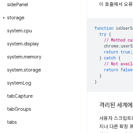
이 호출에서 오류
side
Panel
storage
function
isUserS
system
.
cpu
try
{
// Method ca
system
.
display
chrome
.
userS
return
true
;
system
.
memory
}
catch
{
// Not avail
return
false
system
.
storage
}
}
system
Log
tab
Capture
격리된 세계에
tab
Groups
사용자 스크립트와
tabs
지나 다른 확장 