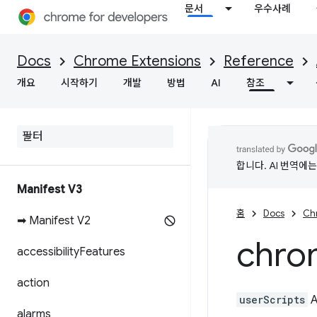
문서
우수사례
Docs
Chrome Extensions
Reference
개요
시작하기
개발
방법
AI
참조
합니다. AI 번역에
Manifest V3
홈
Docs
Ch
➡ Manifest V2
chro
accessibility
Features
action
userScripts
A
alarms