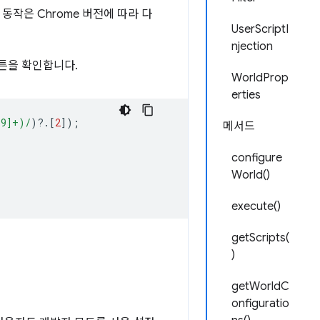
동작은 Chrome 버전에 따라 다
UserScriptI
njection
튼을 확인합니다.
WorldProp
erties
-9]+)/
)
?
.[
2
]);
메서드
configure
World()
execute()
getScripts(
)
getWorldC
onfiguratio