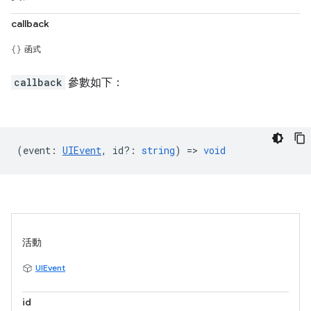
callback
函式
callback
參數如下：
(
event
:
UIEvent
,
id?
:
string
) =>
void
活動
UIEvent
id