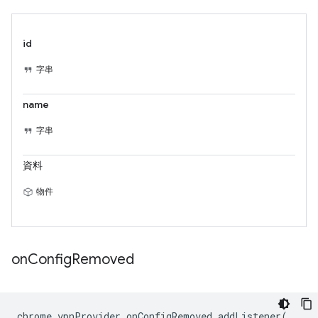
id
字串
name
字串
資料
物件
on
Config
Removed
chrome
.
vpnProvider
.
onConfigRemoved
.
addListener
(