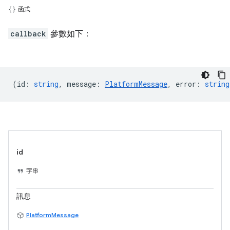
函式
callback
參數如下：
(
id
:
string
,
message
:
PlatformMessage
,
error
:
string
id
字串
訊息
PlatformMessage