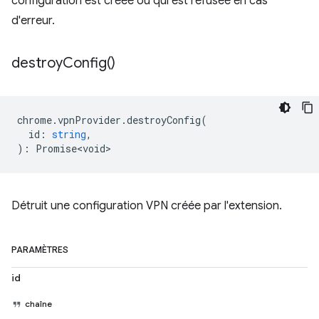
configuration est créée ou qui est refusée en cas
d'erreur.
destroy
Config(
)
chrome
.
vpnProvider
.
destroyConfig
(
id
:
string
,
)
:
Promise<void>
Détruit une configuration VPN créée par l'extension.
PARAMÈTRES
id
chaîne