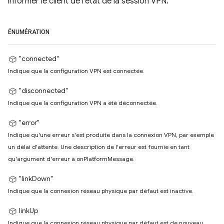
informer le client de l'état de la session VPN.
ÉNUMÉRATION
"connected"
Indique que la configuration VPN est connectée.
"disconnected"
Indique que la configuration VPN a été déconnectée.
"error"
Indique qu'une erreur s'est produite dans la connexion VPN, par exemple
un délai d'attente. Une description de l'erreur est fournie en tant
qu'argument d'erreur à onPlatformMessage.
"linkDown"
Indique que la connexion réseau physique par défaut est inactive.
linkUp
Indique que la connexion réseau physique par défaut est de nouveau