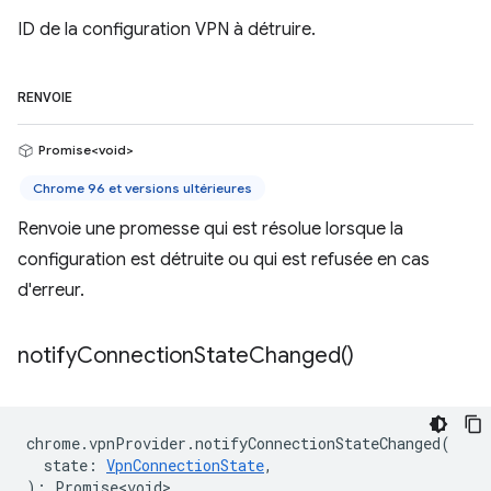
ID de la configuration VPN à détruire.
RENVOIE
Promise<void>
Chrome 96 et versions ultérieures
Renvoie une promesse qui est résolue lorsque la
configuration est détruite ou qui est refusée en cas
d'erreur.
notify
Connection
State
Changed(
)
chrome
.
vpnProvider
.
notifyConnectionStateChanged
(
state
:
VpnConnectionState
,
)
:
Promise<void>