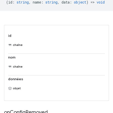
(
id
:
string
,
name
:
string
,
data
:
object
) =>
void
id
chaîne
nom
chaîne
données
objet
on
Config
Removed