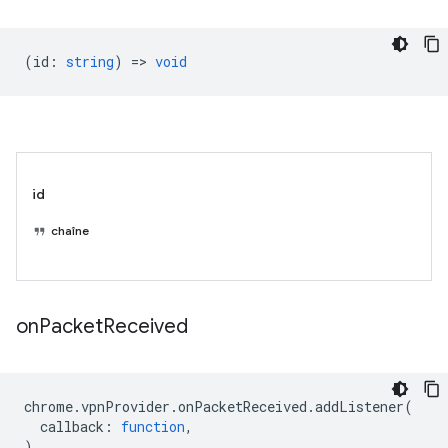
(
id
:
string
) =>
void
id
chaîne
on
Packet
Received
chrome
.
vpnProvider
.
onPacketReceived
.
addListener
(
callback
:
function
,
)