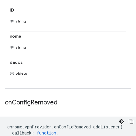
ID
string
nome
string
dados
objeto
on
Config
Removed
chrome
.
vpnProvider
.
onConfigRemoved
.
addListener
(
callback
:
function
,