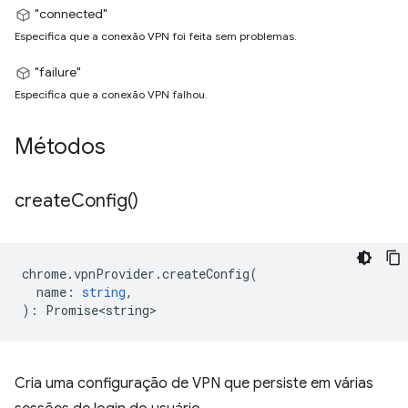
"connected"
Especifica que a conexão VPN foi feita sem problemas.
"failure"
Especifica que a conexão VPN falhou.
Métodos
create
Config(
)
chrome
.
vpnProvider
.
createConfig
(
name
:
string
,
)
:
Promise<string>
Cria uma configuração de VPN que persiste em várias