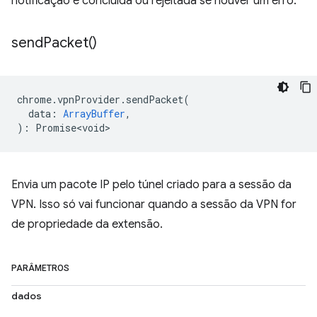
notificação é concluída ou rejeitada se houver um erro.
send
Packet(
)
chrome
.
vpnProvider
.
sendPacket
(
data
:
ArrayBuffer
,
)
:
Promise<void>
Envia um pacote IP pelo túnel criado para a sessão da
VPN. Isso só vai funcionar quando a sessão da VPN for
de propriedade da extensão.
PARÂMETROS
dados