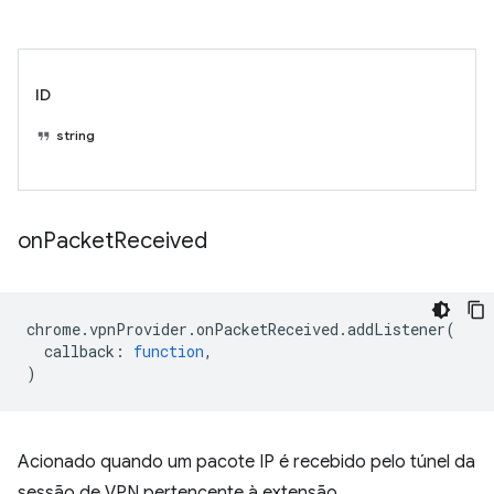
ID
string
on
Packet
Received
chrome
.
vpnProvider
.
onPacketReceived
.
addListener
(
callback
:
function
,
)
Acionado quando um pacote IP é recebido pelo túnel da
sessão de VPN pertencente à extensão.