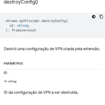
destroy
Config(
)
chrome
.
vpnProvider
.
destroyConfig
(
id
:
string
,
)
:
Promise<void>
Destrói uma configuração de VPN criada pela extensão.
PARÂMETROS
ID
string
ID da configuração de VPN a ser destruída.