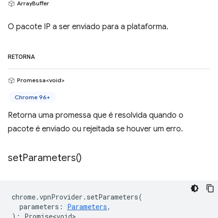
ArrayBuffer
O pacote IP a ser enviado para a plataforma.
RETORNA
Promessa<void>
Chrome 96+
Retorna uma promessa que é resolvida quando o
pacote é enviado ou rejeitada se houver um erro.
set
Parameters(
)
chrome
.
vpnProvider
.
setParameters
(
parameters
:
Parameters
,
)
:
Promise<void>