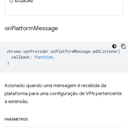
ArrayBuffer
on
Platform
Message
chrome
.
vpnProvider
.
onPlatformMessage
.
addListener
(
callback
:
function
,
)
Acionado quando uma mensagem é recebida da
plataforma para uma configuração de VPN pertencente
à extensão.
PARÂMETROS