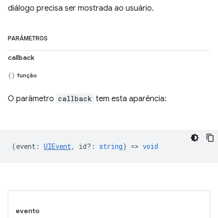
diálogo precisa ser mostrada ao usuário.
PARÂMETROS
callback
função
O parâmetro
callback
tem esta aparência:
(
event
:
UIEvent
,
id?
:
string
) =>
void
evento