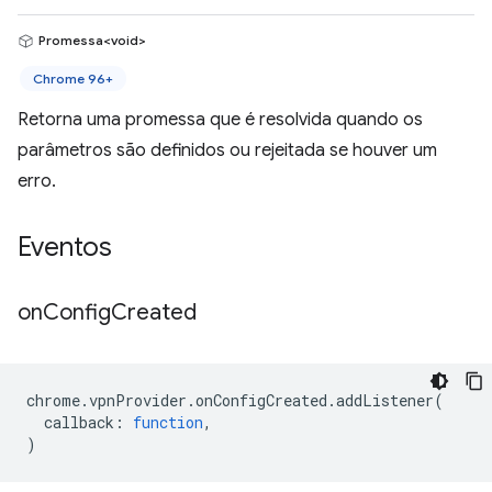
Promessa<void>
Chrome 96+
Retorna uma promessa que é resolvida quando os
parâmetros são definidos ou rejeitada se houver um
erro.
Eventos
on
Config
Created
chrome
.
vpnProvider
.
onConfigCreated
.
addListener
(
callback
:
function
,
)