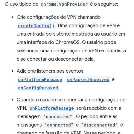
O uso típico de
chrome.vpnProvider
é o seguinte:
Crie configurações de VPN chamando
createConfig()
. Uma configuração de VPN é
uma entrada persistente mostrada ao usuário em
uma interface do ChromeOS. O usuário pode
selecionar uma configuração de VPN em uma lista
e se conectar ou desconectar dela.
Adicione listeners aos eventos
onPlatformMessage
,
onPacketReceived
e
onConfigRemoved
.
Quando o usuário se conectar à configuração de
VPN,
onPlatformMessage
será recebido com a
mensagem
"connected"
. O período entre as
mensagens
"connected"
e
"disconnected"
é
chamado de "sessão de VPN". Nesse período, a