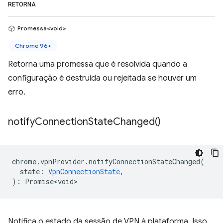
RETORNA
Promessa<void>
Chrome 96+
Retorna uma promessa que é resolvida quando a
configuração é destruída ou rejeitada se houver um
erro.
notify
Connection
State
Changed(
)
chrome
.
vpnProvider
.
notifyConnectionStateChanged
(
state
:
VpnConnectionState
,
)
:
Promise<void>
Notifica o estado da sessão de VPN à plataforma. Isso