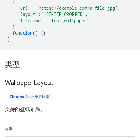
{
'url'
:
'https://example.com/a_file.jpg'
,
'layout'
:
'CENTER_CROPPED'
,
'filename'
:
'test_wallpaper'
},
function
()
{}
);
类型
Wallpaper
Layout
Chrome 44 及更高版本
支持的壁纸布局。
枚举