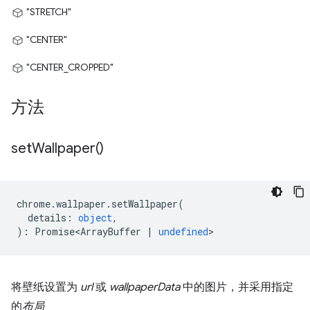
"STRETCH"
"CENTER"
"CENTER_CROPPED"
方法
set
Wallpaper(
)
chrome
.
wallpaper
.
setWallpaper
(
details
:
object
,
)
:
Promise<ArrayBuffer
|
undefined
>
将壁纸设置为
url
或
wallpaperData
中的图片，并采用指定
的
布局