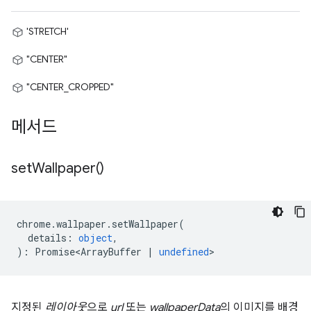
'STRETCH'
"CENTER"
"CENTER_CROPPED"
메서드
set
Wallpaper(
)
chrome
.
wallpaper
.
setWallpaper
(
details
:
object
,
)
:
Promise<ArrayBuffer
|
undefined
>
지정된
레이아웃
으로
url
또는
wallpaperData
의 이미지를 배경