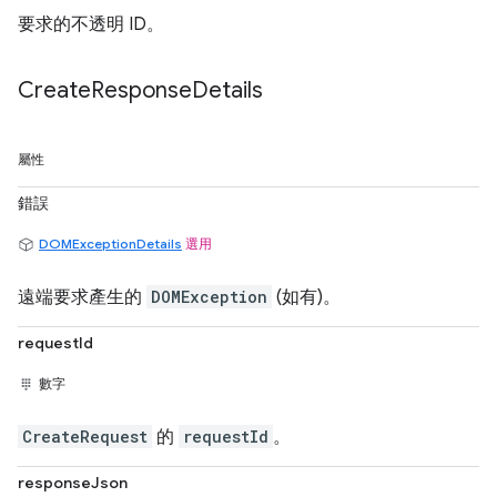
要求的不透明 ID。
Create
Response
Details
屬性
錯誤
DOMExceptionDetails
選用
遠端要求產生的
DOMException
(如有)。
requestId
數字
CreateRequest
的
requestId
。
responseJson