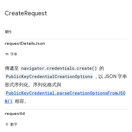
Create
Request
屬性
requestDetailsJson
字串
傳遞至
navigator.credentials.create()
的
PublicKeyCredentialCreationOptions
，以 JSON 字串
形式序列化。序列化格式與
PublicKeyCredential.parseCreationOptionsFromJSO
N()
相容。
requestId
數字