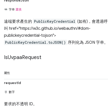
responseJson
字串
選填
遠端要求產生的
PublicKeyCredential
(如有)，會透過呼
叫 href="https://w3c.github.io/webauthn/#dom-
publickeycredential-tojson">
PublicKeyCredential.toJSON()
序列化為 JSON 字串。
Is
Uvpaa
Request
屬性
requestId
數字
要求的不透明 ID。