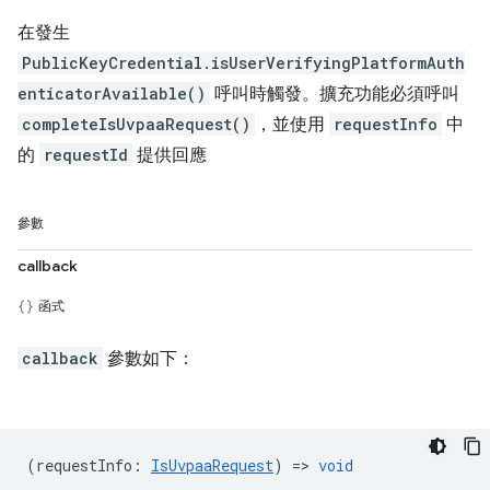
在發生
PublicKeyCredential.isUserVerifyingPlatformAuth
enticatorAvailable()
呼叫時觸發。擴充功能必須呼叫
completeIsUvpaaRequest()
，並使用
requestInfo
中
的
requestId
提供回應
參數
callback
函式
callback
參數如下：
(
requestInfo
:
IsUvpaaRequest
) =>
void