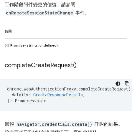
工作階段附件變更的信號，請參閱
onRemoteSessionStateChange
事件。
傳回
Promise<string | undefined>
complete
Create
Request(
)
chrome
.
webAuthenticationProxy
.
completeCreateRequest
(
details
:
CreateResponseDetails
,
)
:
Promise<void>
回報
navigator.credentials.create()
呼叫的結果。