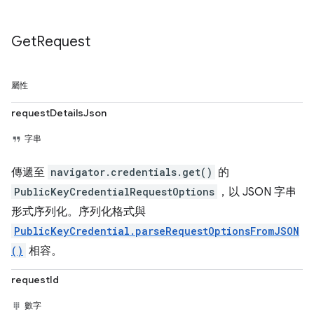
Get
Request
屬性
requestDetailsJson
字串
傳遞至
navigator.credentials.get()
的
PublicKeyCredentialRequestOptions
，以 JSON 字串
形式序列化。序列化格式與
PublicKeyCredential.parseRequestOptionsFromJSON
()
相容。
requestId
數字