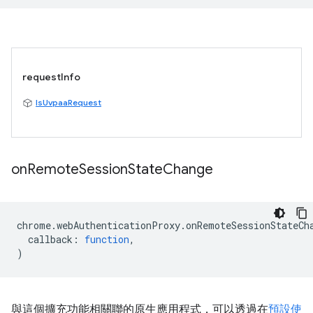
requestInfo
IsUvpaaRequest
on
Remote
Session
State
Change
chrome
.
webAuthenticationProxy
.
onRemoteSessionStateCh
callback
:
function
,
)
與這個擴充功能相關聯的原生應用程式，可以透過在
預設使