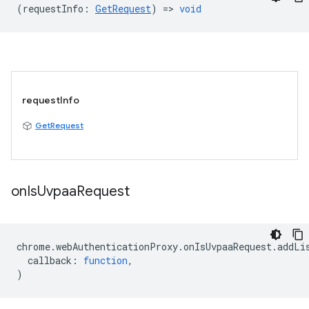
(
requestInfo
:
GetRequest
) =>
void
requestInfo
GetRequest
on
Is
Uvpaa
Request
chrome
.
webAuthenticationProxy
.
onIsUvpaaRequest
.
addLi
callback
:
function
,
)