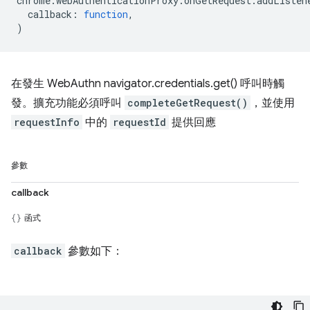
chrome
.
webAuthenticationProxy
.
onGetRequest
.
addListen
callback
:
function
,
)
在發生 WebAuthn navigator.credentials.get() 呼叫時觸
發。擴充功能必須呼叫
completeGetRequest()
，並使用
requestInfo
中的
requestId
提供回應
參數
callback
函式
callback
參數如下：