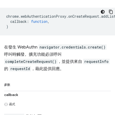
chrome
.
webAuthenticationProxy
.
onCreateRequest
.
addLis
callback
:
function
,
)
在發生 WebAuthn
navigator.credentials.create()
呼叫時觸發。擴充功能必須呼叫
completeCreateRequest()
，並提供來自
requestInfo
的
requestId
，藉此提供回應。
參數
callback
函式