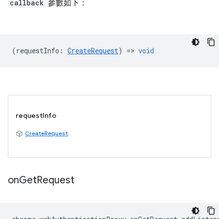
callback
參數如下：
(
requestInfo
:
CreateRequest
) =>
void
requestInfo
CreateRequest
on
Get
Request