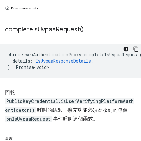
Promise<void>
complete
Is
Uvpaa
Request(
)
chrome
.
webAuthenticationProxy
.
completeIsUvpaaRequest
details
:
IsUvpaaResponseDetails
,
)
:
Promise<void>
回報
PublicKeyCredential.isUserVerifyingPlatformAuth
enticator()
呼叫的結果。擴充功能必須為收到的每個
onIsUvpaaRequest
事件呼叫這個函式。
參數