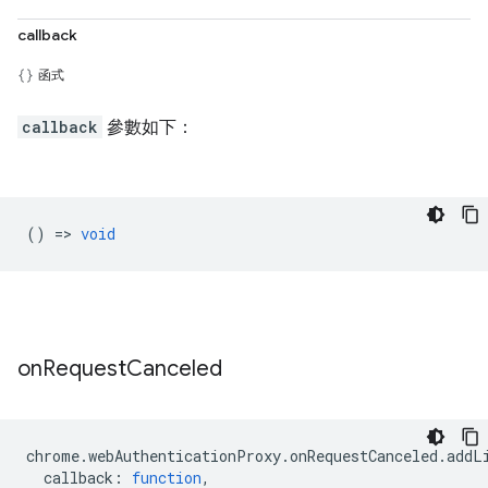
callback
函式
callback
參數如下：
() =>
void
on
Request
Canceled
chrome
.
webAuthenticationProxy
.
onRequestCanceled
.
addL
callback
:
function
,