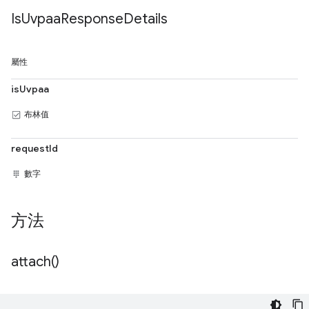
Is
Uvpaa
Response
Details
屬性
isUvpaa
布林值
requestId
數字
方法
attach(
)