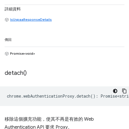
詳細資料
IsUvpaaResponseDetails
傳回
Promise<void>
detach(
)
chrome
.
webAuthenticationProxy
.
detach
()
:
Promise<stri
移除這個擴充功能，使其不再是有效的 Web
Authentication API 要求 Proxy。