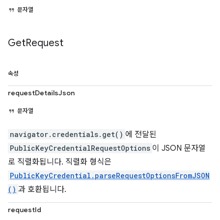
문자열
Get
Request
속성
requestDetailsJson
문자열
navigator.credentials.get()
에 전달된
PublicKeyCredentialRequestOptions
이 JSON 문자열
로 직렬화됩니다. 직렬화 형식은
PublicKeyCredential.parseRequestOptionsFromJSON
()
과 호환됩니다.
requestId