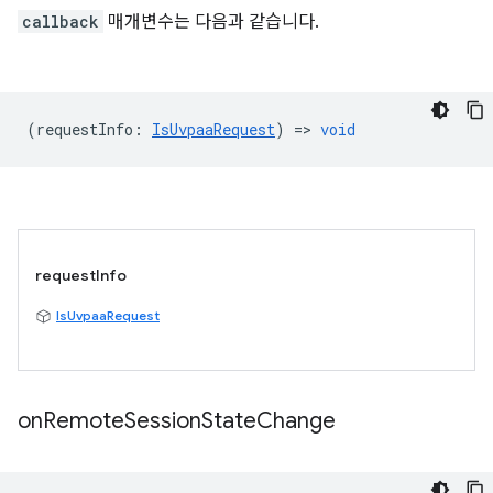
callback
매개변수는 다음과 같습니다.
(
requestInfo
:
IsUvpaaRequest
) =>
void
requestInfo
IsUvpaaRequest
on
Remote
Session
State
Change