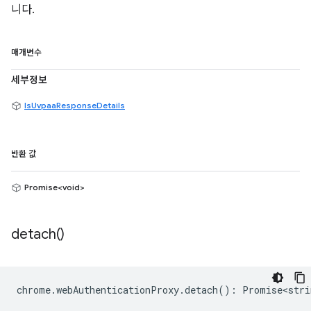
니다.
매개변수
세부정보
IsUvpaaResponseDetails
반환 값
Promise<void>
detach(
)
chrome
.
webAuthenticationProxy
.
detach
()
:
Promise<stri