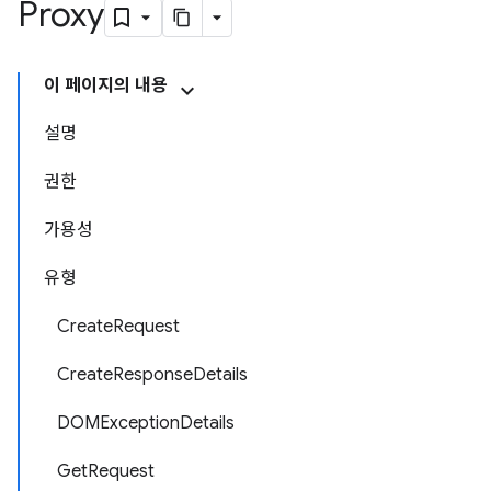
Proxy
이 페이지의 내용
설명
권한
가용성
유형
CreateRequest
CreateResponseDetails
DOMExceptionDetails
GetRequest