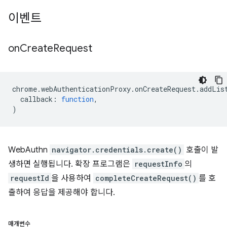
이벤트
on
Create
Request
chrome
.
webAuthenticationProxy
.
onCreateRequest
.
addLis
callback
:
function
,
)
WebAuthn
navigator.credentials.create()
호출이 발
생하면 실행됩니다. 확장 프로그램은
requestInfo
의
requestId
을 사용하여
completeCreateRequest()
를 호
출하여 응답을 제공해야 합니다.
매개변수