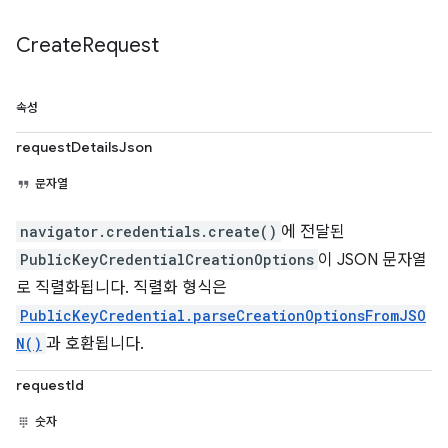
Create
Request
속성
requestDetailsJson
문자열
navigator.credentials.create()
에 전달된
PublicKeyCredentialCreationOptions
이 JSON 문자열
로 직렬화됩니다. 직렬화 형식은
PublicKeyCredential.parseCreationOptionsFromJSO
N()
과 호환됩니다.
requestId
숫자