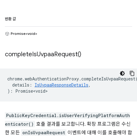
반환 값
Promise<void>
complete
Is
Uvpaa
Request(
)
chrome
.
webAuthenticationProxy
.
completeIsUvpaaRequest
details
:
IsUvpaaResponseDetails
,
)
:
Promise<void>
PublicKeyCredential.isUserVerifyingPlatformAuth
enticator()
호출 결과를 보고합니다. 확장 프로그램은 수신
한 모든
onIsUvpaaRequest
이벤트에 대해 이를 호출해야 합