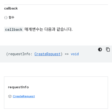
callback
함수
callback
매개변수는 다음과 같습니다.
(
requestInfo
:
CreateRequest
) =>
void
requestInfo
CreateRequest