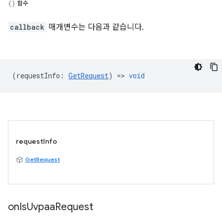
함수
callback
매개변수는 다음과 같습니다.
(
requestInfo
:
GetRequest
) =>
void
requestInfo
GetRequest
on
Is
Uvpaa
Request