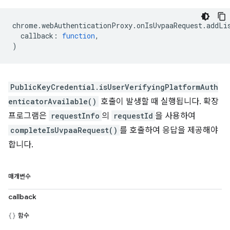
chrome
.
webAuthenticationProxy
.
onIsUvpaaRequest
.
addLi
callback
:
function
,
)
PublicKeyCredential.isUserVerifyingPlatformAuth
enticatorAvailable()
호출이 발생할 때 실행됩니다. 확장
프로그램은
requestInfo
의
requestId
을 사용하여
completeIsUvpaaRequest()
를 호출하여 응답을 제공해야
합니다.
매개변수
callback
함수