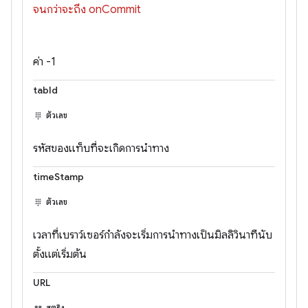
จนกว่าจะถึง onCommit
ค่า -1
tabId
ตัวเลข
รหัสของแท็บที่จะเกิดการนำทาง
timeStamp
ตัวเลข
เวลาที่เบราว์เซอร์กำลังจะเริ่มการนำทางเป็นมิลลิวินาทีนับ
ตั้งแต่เริ่มต้น
URL
สตริง