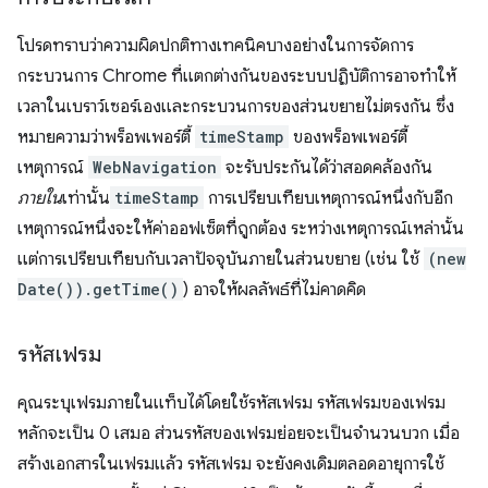
โปรดทราบว่าความผิดปกติทางเทคนิคบางอย่างในการจัดการ
กระบวนการ Chrome ที่แตกต่างกันของระบบปฏิบัติการอาจทำให้
เวลาในเบราว์เซอร์เองและกระบวนการของส่วนขยายไม่ตรงกัน ซึ่ง
หมายความว่าพร็อพเพอร์ตี้
timeStamp
ของพร็อพเพอร์ตี้
เหตุการณ์
WebNavigation
จะรับประกันได้ว่าสอดคล้องกัน
ภายใน
เท่านั้น
timeStamp
การเปรียบเทียบเหตุการณ์หนึ่งกับอีก
เหตุการณ์หนึ่งจะให้ค่าออฟเซ็ตที่ถูกต้อง ระหว่างเหตุการณ์เหล่านั้น
แต่การเปรียบเทียบกับเวลาปัจจุบันภายในส่วนขยาย (เช่น ใช้
(new
Date()).getTime()
) อาจให้ผลลัพธ์ที่ไม่คาดคิด
รหัสเฟรม
คุณระบุเฟรมภายในแท็บได้โดยใช้รหัสเฟรม รหัสเฟรมของเฟรม
หลักจะเป็น 0 เสมอ ส่วนรหัสของเฟรมย่อยจะเป็นจำนวนบวก เมื่อ
สร้างเอกสารในเฟรมแล้ว รหัสเฟรม จะยังคงเดิมตลอดอายุการใช้