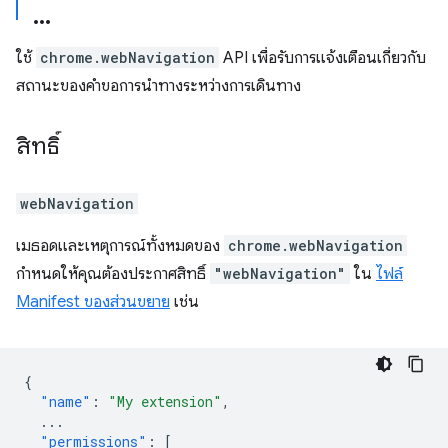
ใช้
chrome.webNavigation
API เพื่อรับการแจ้งเตือนเกี่ยวกับ
สถานะของคำขอการนำทางระหว่างการเดินทาง
สิทธิ์
webNavigation
เมธอดและเหตุการณ์ทั้งหมดของ
chrome.webNavigation
กำหนดให้คุณต้องประกาศสิทธิ์
"webNavigation"
ใน
ไฟล์
Manifest ของส่วนขยาย
เช่น
{
"name"
:
"My extension"
,
...
"permissions"
:
[