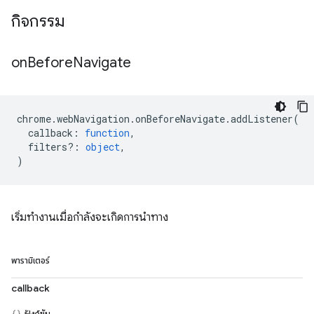
กิจกรรม
on
Before
Navigate
chrome
.
webNavigation
.
onBeforeNavigate
.
addListener
(
callback
:
function
,
filters?
:
object
,
)
เริ่มทำงานเมื่อกำลังจะเกิดการนำทาง
พารามิเตอร์
callback
ฟังก์ชัน