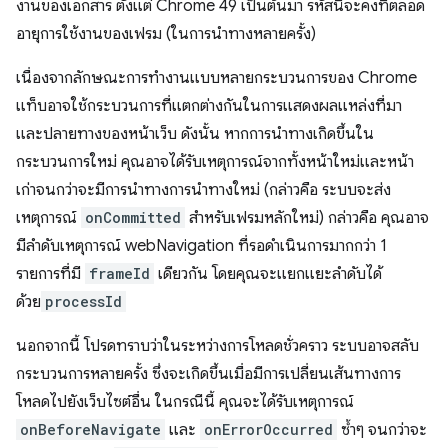
งานของเอกสาร ตั้งแต่ Chrome 49 เป็นต้นมา รหัสนี้จะคงที่ตลอด
อายุการใช้งานของเฟรม (ในการนำทางหลายครั้ง)
เนื่องจากลักษณะการทำงานแบบหลายกระบวนการของ Chrome
แท็บอาจใช้กระบวนการที่แตกต่างกันในการแสดงผลแหล่งที่มา
และปลายทางของหน้าเว็บ ดังนั้น หากการนำทางเกิดขึ้นใน
กระบวนการใหม่ คุณอาจได้รับเหตุการณ์จากทั้งหน้าใหม่และหน้า
เก่าจนกว่าจะมีการนำทางการนำทางใหม่ (กล่าวคือ ระบบจะส่ง
เหตุการณ์
onCommitted
สำหรับเฟรมหลักใหม่) กล่าวคือ คุณอาจ
มีลำดับเหตุการณ์ webNavigation ที่รอดำเนินการมากกว่า 1
รายการที่มี
frameId
เดียวกัน โดยคุณจะแยกแยะลำดับได้
ด้วย
processId
นอกจากนี้ โปรดทราบว่าในระหว่างการโหลดชั่วคราว ระบบอาจสลับ
กระบวนการหลายครั้ง ซึ่งจะเกิดขึ้นเมื่อมีการเปลี่ยนเส้นทางการ
โหลดไปยังเว็บไซต์อื่น ในกรณีนี้ คุณจะได้รับเหตุการณ์
onBeforeNavigate
และ
onErrorOccurred
ซ้ำๆ จนกว่าจะ