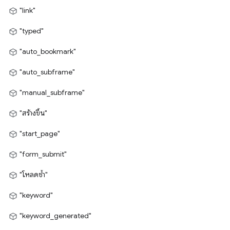
"link"
"typed"
"auto_bookmark"
"auto_subframe"
"manual_subframe"
"สร้างขึ้น"
"start_page"
"form_submit"
"โหลดซ้ำ"
"keyword"
"keyword_generated"