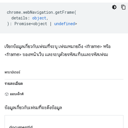
chrome
.
webNavigation
.
getFrame
(
details
:
object
,
)
:
Promise<object
|
undefined
>
เรียกข้อมูลเกี่ยวกับเฟรมที่ระบุ เฟรมหมายถึง <iframe> หรือ
<frame> ของหน้าเว็บ และระบุด้วยรหัสแท็บและรหัสเฟรม
พารามิเตอร์
รายละเอียด
ออบเจ็กต์
ข้อมูลเกี่ยวกับเฟรมที่จะดึงข้อมูล
documentId