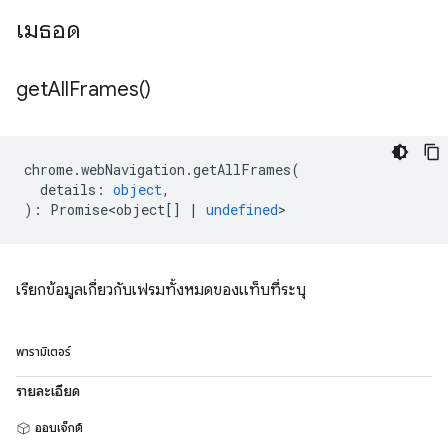
เมธอด
get
All
Frames(
)
chrome
.
webNavigation
.
getAllFrames
(
details
:
object
,
)
:
Promise<object
[]
|
undefined
>
เรียกข้อมูลเกี่ยวกับเฟรมทั้งหมดของแท็บที่ระบุ
พารามิเตอร์
รายละเอียด
ออบเจ็กต์