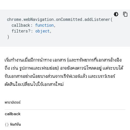
chrome
.
webNavigation
.
onCommitted
.
addListener
(
callback
:
function
,
filters?
:
object
,
)
เริ่มทำงานเมื่อมีการนำทาง เอกสาร (และทรัพยากรที่เอกสารอ้างอิง
ถึง เช่น รูปภาพและเฟรมย่อย) อาจยังคงดาวน์โหลดอยู่ แต่ระบบได้
รับเอกสารอย่างน้อยบางส่วนจากเซิร์ฟเวอร์แล้ว และเบราว์เซอร์
ตัดสินใจเปลี่ยนไปใช้เอกสารใหม่
พารามิเตอร์
callback
ฟังก์ชัน