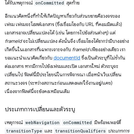
ได้รับเหตุการณ์
onCommitted
สุดท้าย
อีกแนวคิดหนึ่งที่ทำให้เกิดปัญหาเกี่ยวกับส่วนขยายคือวงจรของ
เฟรม เฟรมจะโฮสต์เอกสาร (ซึ่งเชื่อมโยงกับ URL ที่คอมมิตแล้ว)
เอกสารอาจเปลี่ยนแปลงได้ (เช่น โดยการไปยังส่วนต่างๆ) แต่
frameId
จะไม่เปลี่ยนแปลง ดังนั้นจึง เชื่อมโยงได้ยากว่ามีบางอย่าง
เกิดขึ้นในเอกสารที่เฉพาะเจาะจงกับ
frameId
เพียงอย่างเดียว เรา
ขอแนะนำแนวคิดเกี่ยวกับ
documentId
ซึ่งเป็นตัวระบุที่ไม่ซ้ำกัน
ต่อเอกสาร หากมีการไปยังเฟรมและเปิด เอกสารใหม่ ตัวระบุจะ
เปลี่ยนไป ฟิลด์นี้มีประโยชน์ในการพิจารณา เมื่อหน้าเว็บเปลี่ยน
สถานะวงจร (ระหว่างสถานะก่อนแสดงผล/ใช้งานอยู่/แคช)
เนื่องจากฟิลด์นี้จะยังคงเหมือนเดิม
ประเภทการเปลี่ยนและตัวระบุ
เหตุการณ์
webNavigation
onCommitted
มีพร็อพเพอร์ตี้
transitionType
และ
transitionQualifiers
ประเภทการ