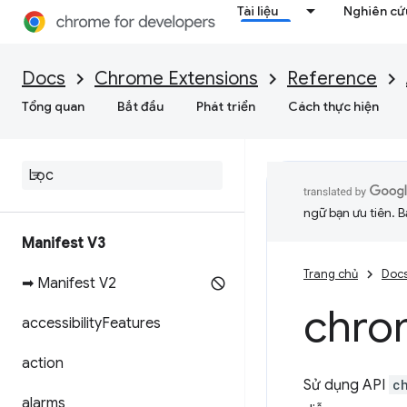
Tài liệu
Nghiên cứu
Docs
Chrome Extensions
Reference
Tổng quan
Bắt đầu
Phát triển
Cách thực hiện
ngữ bạn ưu tiên. B
Manifest V3
Trang chủ
Doc
➡ Manifest V2
chro
accessibility
Features
action
Sử dụng API
c
alarms