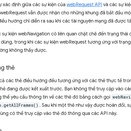
 xác định giữa các sự kiện của
webRequest API
và các sự ki
n webRequest vẫn được nhận cho những khung đã bắt đầu một
iều hướng chỉ diễn ra sau khi các tài nguyên mạng đã được tả
 sự kiện webNavigation có liên quan chặt chẽ đến trạng thái 
i dùng, trong khi các sự kiện webRequest tương ứng với trạn
ờng không thấy được.
g thẻ
cả các thẻ điều hướng đều tương ứng với các thẻ thực tế tro
 thẻ đang được kết xuất trước. Bạn không thể truy cập vào c
 thể yêu cầu thông tin về các thẻ đó bằng cách gọi
webNavi
n.getAllFrames()
. Sau khi một thẻ như vậy được hoán đổi, s
ùng có thể truy cập vào thẻ đó thông qua các API này.
n