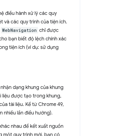
hệ điều hành xử lý các quy
t và các quy trình của tiện ích.
n
WebNavigation
chỉ được
 cho bạn biết độ lệch chính xác
ong tiện ích (ví dụ: sử dụng
ã nhận dạng khung của khung
i liệu được tạo trong khung,
của tài liệu. Kể từ Chrome 49,
n nhiều lần điều hướng).
 khác nhau để kết xuất nguồn
g một quy trình mới, bạn có