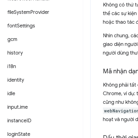
Không có thứ tự
file
System
Provider
thể các sự kiệ
hoặc thao tác đ
font
Settings
Nhìn chung, các
gcm
giao diện ngườ
history
người dùng thư
i18n
Mã nhận dạn
identity
Không phải tất 
idle
Chrome, ví dụ:
cũng như không
input
.
ime
webNavigatio
hoạt và người d
instance
ID
login
State
Dấu thời gia