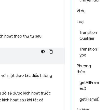
chuyển đổi
Ví dụ
Loại
Transition
ch hoạt theo thứ tự sau:
Qualifier
TransitionT
ype
Phương
thức
i với một thao tác điều hướng
getAllFram
es()
 đó sẽ được kích hoạt trước
getFrame()
kích hoạt sau khi tất cả