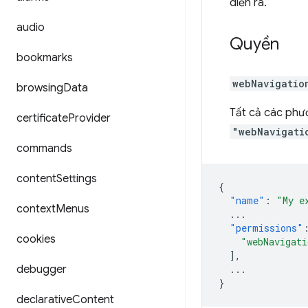
diễn ra.
audio
Quyền
bookmarks
webNavigatio
browsing
Data
Tất cả các phư
certificate
Provider
"webNavigati
commands
content
Settings
{
"name"
:
"My e
context
Menus
...
"permissions"
cookies
"webNavigati
],
debugger
...
}
declarative
Content