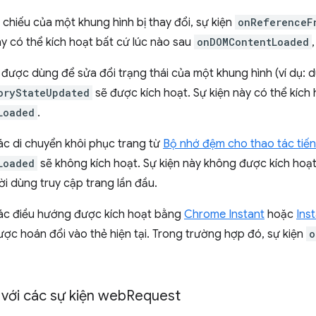
hiếu của một khung hình bị thay đổi, sự kiện
onReferenceF
ày có thể kích hoạt bất cứ lúc nào sau
onDOMContentLoaded
 được dùng để sửa đổi trạng thái của một khung hình (ví dụ:
oryStateUpdated
sẽ được kích hoạt. Sự kiện này có thể kích 
Loaded
.
ác di chuyển khôi phục trang từ
Bộ nhớ đệm cho thao tác tiến/
Loaded
sẽ không kích hoạt. Sự kiện này không được kích hoạt
ười dùng truy cập trang lần đầu.
ác điều hướng được kích hoạt bằng
Chrome Instant
hoặc
Ins
ợc hoán đổi vào thẻ hiện tại. Trong trường hợp đó, sự kiện
o
với các sự kiện web
Request