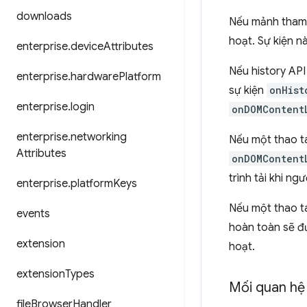
downloads
Nếu mảnh tham c
hoạt. Sự kiện n
enterprise
.
device
Attributes
Nếu history API
enterprise
.
hardware
Platform
sự kiện
onHist
enterprise
.
login
onDOMContent
enterprise
.
networking
Nếu một thao t
Attributes
onDOMContent
trình tải khi ng
enterprise
.
platform
Keys
Nếu một thao t
events
hoàn toàn sẽ đư
extension
hoạt.
extension
Types
Mối quan hệ 
file
Browser
Handler