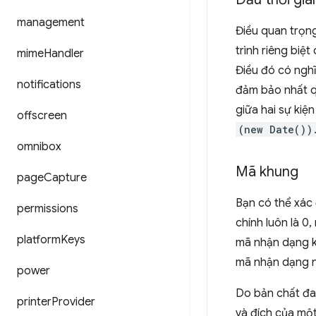
management
Điều quan trọng
trình riêng biệt
mime
Handler
Điều đó có nghĩ
notifications
đảm bảo nhất 
giữa hai sự kiện
offscreen
(new Date())
omnibox
Mã khung
page
Capture
Bạn có thể xác
permissions
chính luôn là 0
platform
Keys
mã nhận dạng kh
mã nhận dạng nà
power
Do bản chất đa
printer
Provider
và đích của một