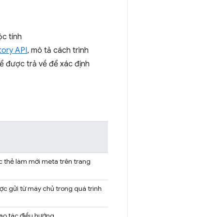
c tính
tory API
, mô tả cách trình
ể được trả về để xác định
c thẻ làm mới meta trên trang
ợc gửi từ máy chủ trong quá trình
hao tác điều hướng.