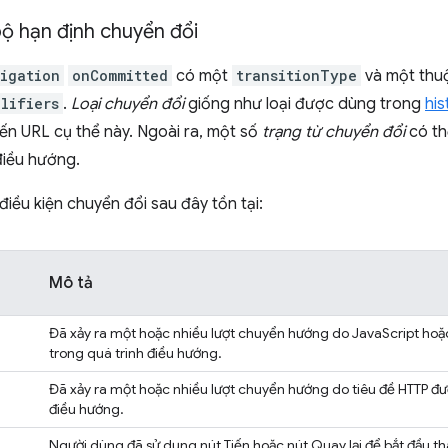
bộ hạn định chuyển đổi
igation
onCommitted
có một
transitionType
và một thuộ
lifiers
.
Loại chuyển đổi
giống như loại được dùng trong
his
ến URL cụ thể này. Ngoài ra, một số
trạng từ chuyển đổi
có th
điều hướng.
điều kiện chuyển đổi sau đây tồn tại:
Mô tả
Đã xảy ra một hoặc nhiều lượt chuyển hướng do JavaScript hoặ
trong quá trình điều hướng.
Đã xảy ra một hoặc nhiều lượt chuyển hướng do tiêu đề HTTP đư
điều hướng.
Người dùng đã sử dụng nút Tiến hoặc nút Quay lại để bắt đầu t