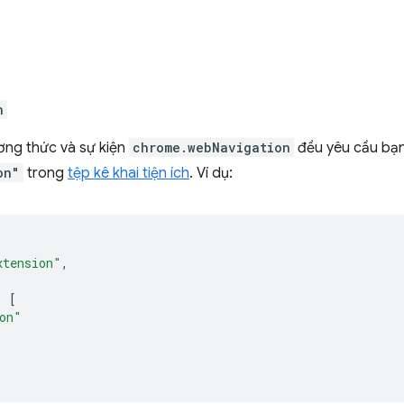
n
ơng thức và sự kiện
chrome.webNavigation
đều yêu cầu bạn
on"
trong
tệp kê khai tiện ích
. Ví dụ:
xtension"
,
:
[
on"