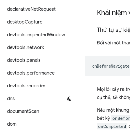
declarative
Net
Request
Khái niệm 
desktop
Capture
Thứ tự sự ki
devtools
.
inspected
Window
Đối với một tha
devtools
.
network
devtools
.
panels
devtools
.
performance
devtools
.
recorder
Mọi lỗi xảy ra 
cụ thể, sẽ khô
dns
Nếu một khung 
document
Scan
bất kỳ
onBefo
dom
onCompleted
c