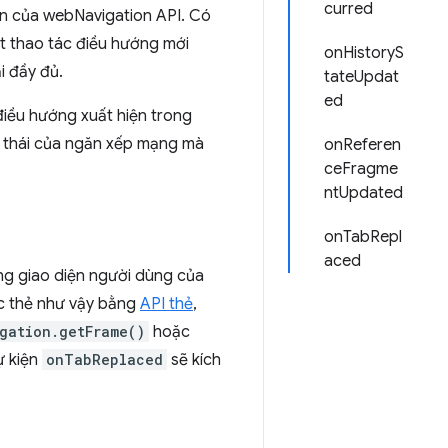
curred
ện của webNavigation API. Có
 thao tác điều hướng mới
onHistoryS
i đầy đủ.
tateUpdat
ed
điều hướng xuất hiện trong
g thái của ngăn xếp mạng mà
onReferen
ceFragme
ntUpdated
onTabRepl
aced
ng giao diện người dùng của
ác thẻ như vậy bằng
API thẻ
,
gation.getFrame()
hoặc
ự kiện
onTabReplaced
sẽ kích