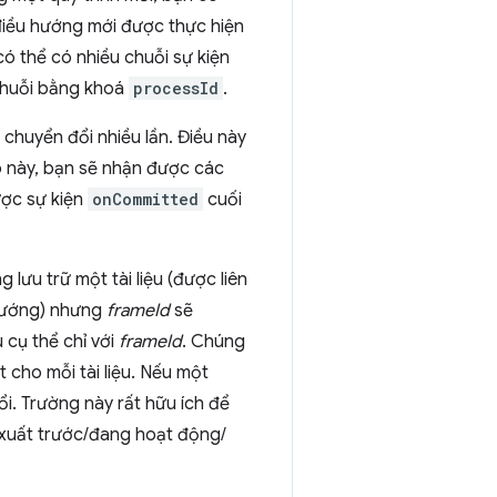
 điều hướng mới được thực hiện
ó thể có nhiều chuỗi sự kiện
 chuỗi bằng khoá
processId
.
c chuyển đổi nhiều lần. Điều này
p này, bạn sẽ nhận được các
ược sự kiện
onCommitted
cuối
 lưu trữ một tài liệu (được liên
u hướng) nhưng
frameId
sẽ
u cụ thể chỉ với
frameId
. Chúng
ệt cho mỗi tài liệu. Nếu một
ổi. Trường này rất hữu ích để
t xuất trước/đang hoạt động/