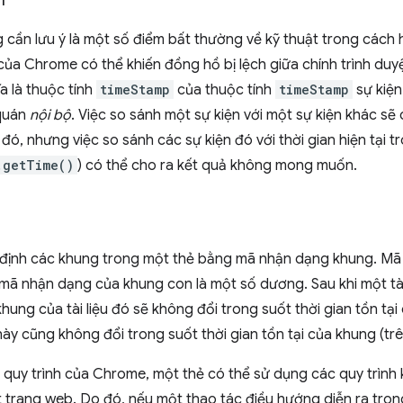
 cần lưu ý là một số điểm bất thường về kỹ thuật trong cách 
 của Chrome có thể khiến đồng hồ bị lệch giữa chính trình duyệ
a là thuộc tính
timeStamp
của thuộc tính
timeStamp
sự kiệ
quán
nội bộ
. Việc so sánh một sự kiện với một sự kiện khác sẽ
 đó, nhưng việc so sánh các sự kiện đó với thời gian hiện tại tr
.getTime()
) có thể cho ra kết quả không mong muốn.
 định các khung trong một thẻ bằng mã nhận dạng khung. M
, mã nhận dạng của khung con là một số dương. Sau khi một tà
ung của tài liệu đó sẽ không đổi trong suốt thời gian tồn tại 
y cũng không đổi trong suốt thời gian tồn tại của khung (trê
 quy trình của Chrome, một thẻ có thể sử dụng các quy trình
 trang web. Do đó, nếu một thao tác điều hướng diễn ra tron