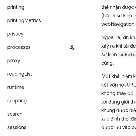
printing
thể nhận được c
(tức là sự kiện
printing
Metrics
webNavigation 
privacy
Ngoài ra, xin lư
xảy ra khi tải
processes
sự kiện
onBefo
proxy
cùng.
reading
List
Một khái niệm k
kết với một URL
runtime
không thay đổi. 
scripting
tôi đang giới th
khung được điều
search
xác định thời đ
sessions
được lưu vào b