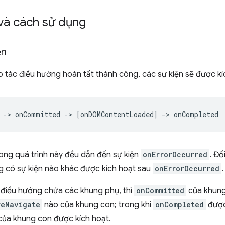
và cách sử dụng
ện
o tác điều hướng hoàn tất thành công, các sự kiện sẽ được kí
trong quá trình này đều dẫn đến sự kiện
onErrorOccurred
. Đố
ng có sự kiện nào khác được kích hoạt sau
onErrorOccurred
.
điều hướng chứa các khung phụ, thì
onCommitted
của khung
reNavigate
nào của khung con; trong khi
onCompleted
được 
ủa khung con được kích hoạt.