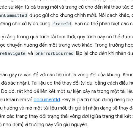
ác sự kiện từ cả trang mới và trang cũ cho đến khi thao tác
onCommitted
được gửi cho khung chính mới). Nói cách khác, c
đang chờ xử lý có cùng
frameId
. Bạn có thể phân biệt các
u ý rằng trong quá trình tải tạm thời, quy trình này có thể đượ
 được chuyển hướng đến một trang web khác. Trong trường hợ
reNavigate
và
onErrorOccurred
lặp lại cho đến khi nhận đ
hác gây ra vấn đề với các tiện ích là vòng đời của khung. Khung
 đã xác nhận). Tài liệu có thể thay đổi (ví dụ: bằng cách điề
Do đó, rất khó để liên kết một sự kiện xảy ra trong một tài liệ
iệu khái niệm về
documentId
. Đây là giá trị nhận dạng riêng bi
 hướng và mở một tài liệu mới, thì giá trị nhận dạng sẽ thay đ
iểm các trang thay đổi trạng thái vòng đời (giữa trạng thái kế
ộ nhớ đệm) vì trường này vẫn giữ nguyên.