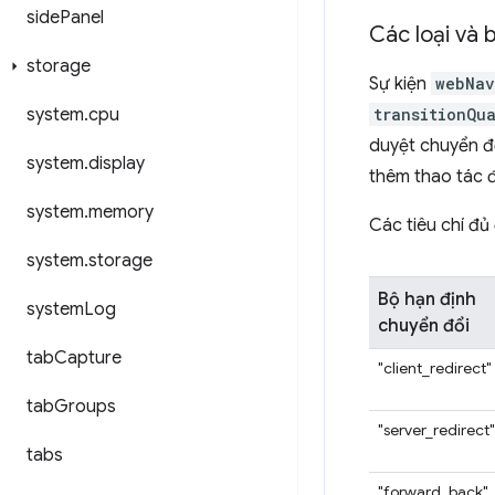
side
Panel
Các loại và 
storage
Sự kiện
webNav
system
.
cpu
transitionQua
duyệt chuyển đ
system
.
display
thêm thao tác 
system
.
memory
Các tiêu chí đủ 
system
.
storage
Bộ hạn định
system
Log
chuyển đổi
tab
Capture
"client_redirect"
tab
Groups
"server_redirect"
tabs
"forward_back"