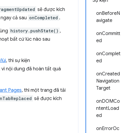
Sự kiện
ragmentUpdated
sẽ được kích
onBeforeN
, ngay cả sau
onCompleted
.
avigate
 dùng
history.pushState()
,
onCommitt
hoạt bất cứ lúc nào sau
ed
onComplet
lùi
, thì sự kiện
ed
 vì nội dung đã hoàn tất quá
onCreated
Navigation
Target
tant Pages
, thì một trang đã tải
nTabReplaced
sẽ được kích
onDOMCo
ntentLoad
ed
onErrorOc