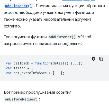
addListener()
. Помимо указания функции обратного
вызова, необходимо указать аргумент фильтра, а
также можно указать необязательный аргумент
extrainfo.
Три аргумента функции
addListener()
API веб-
запросов имеют следующие определения:
var
callback
=
function
(
details
)
{...};
var
filter
=
{...};
var
opt_extraInfoSpec
=
[...];
Вот пример прослушивания события
onBeforeRequest
: