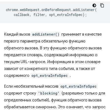
chrome
.
webRequest
.
onBeforeRequest
.
addListener
(
callback
,
filter
,
opt_extraInfoSpec
);
Каждый вызов
addListener()
принимает в качестве
первого параметра обязательную функцию
обратного вызова. В эту функцию обратного вызова
передается словарь, содержащий информацию о
текущем URL-запросе. Информация в этом словаре
зависит от конкретного типа события, а также от
содержимого
opt_extraInfoSpec
.
Если необязательный массив
opt_extraInfoSpec
содержит строку
'blocking'
(разрешено только для
определенных событий), функция обратного вызова
обрабатывается синхронно. Это означает, что запрос