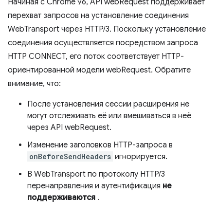
Начиная с Chrome 96, API webRequest поддерживает
перехват запросов на установление соединения
WebTransport через HTTP/3. Поскольку установление
соединения осуществляется посредством запроса
HTTP CONNECT, его поток соответствует HTTP-
ориентированной модели webRequest. Обратите
внимание, что:
После установления сессии расширения не
могут отслеживать её или вмешиваться в неё
через API webRequest.
Изменение заголовков HTTP-запроса в
onBeforeSendHeaders
игнорируется.
В WebTransport по протоколу HTTP/3
перенаправления и аутентификация
не
поддерживаются
.