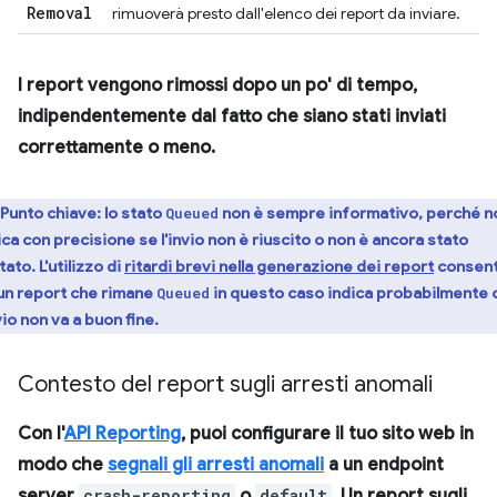
Removal
rimuoverà presto dall'elenco dei report da inviare.
I report vengono rimossi dopo un po' di tempo,
indipendentemente dal fatto che siano stati inviati
correttamente o meno.
Punto chiave:
lo stato
non è sempre informativo, perché n
Queued
ica con precisione se l'invio non è riuscito o non è ancora stato
tato. L'utilizzo di
ritardi brevi nella generazione dei report
consen
 un report che rimane
in questo caso indica probabilmente 
Queued
nvio non va a buon fine.
Contesto del report sugli arresti anomali
Con l'
API Reporting
, puoi configurare il tuo sito web in
modo che
segnali gli arresti anomali
a un endpoint
server
crash-reporting
o
default
. Un report sugli