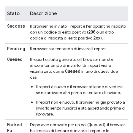
Stato
Descrizione
Success
Il browser ha inviato il report e l'endpoint ha risposto
200
con un codice di esito positivo (
o un altro
2xx
codice di risposta di esito positivo
).
Pending
Il browser sta tentando di inviare il report.
Queued
Il report è stato generato e il browser non sta
ancora tentando di inviarlo. Un report viene
Queued
visualizzato come
in uno di questi due
casi:
Il report è nuovo e il browser attende di vedere
se ne arrivano altri prima di tentare di inviarlo.
Il report non è nuovo. Il browser ha già provato a
inviarlo senza riuscirci e sta aspettando prima di
riprovare.
Marked
Queued
Dopo aver riprovato per un po' (
), il browser
For
ha smesso di tentare di inviare il report e lo