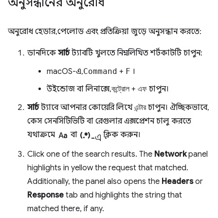
অনুসন্ধানের অনুরোধ
অনুরোধ হেডার, পেলোড এবং প্রতিক্রিয়া জুড়ে অনুসন্ধান করতে:
ডানদিকে
সার্চ
ট্যাবটি খুলতে নিম্নলিখিত শর্টকাটটি চাপুন:
macOS-এ,
Command
+
F
।
উইন্ডোজ বা লিনাক্সে,
কন্ট্রোল
+
এফ
চাপুন।
সার্চ
ট্যাবে আপনার কোয়েরি লিখে
এন্টার
চাপুন। ঐচ্ছিকভাবে,
কেস সেনসিটিভিটি বা রেগুলার এক্সপ্রেশন চালু করতে
match_case
regular_expression-এ
যথাক্রমে
বা
ক্লিক করুন।
Click one of the search results. The
Network
panel
highlights in yellow the request that matched.
Additionally, the panel also opens the
Headers
or
Response
tab and highlights the string that
matched there, if any.