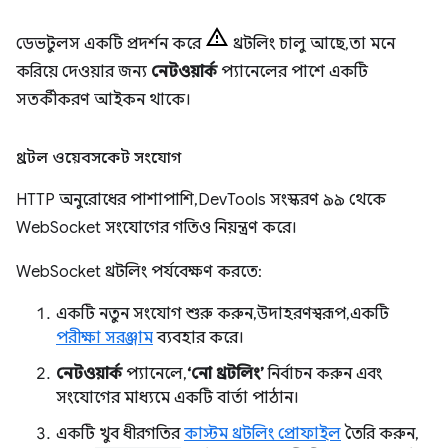
ডেভটুলস একটি প্রদর্শন করে
থ্রটলিং চালু আছে, তা মনে
করিয়ে দেওয়ার জন্য
নেটওয়ার্ক
প্যানেলের পাশে একটি
সতর্কীকরণ আইকন থাকে।
থ্রটল ওয়েবসকেট সংযোগ
HTTP অনুরোধের পাশাপাশি, DevTools সংস্করণ ৯৯ থেকে
WebSocket সংযোগের গতিও নিয়ন্ত্রণ করে।
WebSocket থ্রটলিং পর্যবেক্ষণ করতে:
একটি নতুন সংযোগ শুরু করুন, উদাহরণস্বরূপ, একটি
পরীক্ষা সরঞ্জাম
ব্যবহার করে।
নেটওয়ার্ক
প্যানেলে,
‘নো থ্রটলিং’
নির্বাচন করুন এবং
সংযোগের মাধ্যমে একটি বার্তা পাঠান।
একটি খুব ধীরগতির
কাস্টম থ্রটলিং প্রোফাইল
তৈরি করুন,