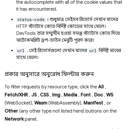
the autocomplete with all of the cookie values that
it has encountered.
status-code
। শুধুমাত্র সেইসব রিসোর্স দেখান যাদের
HTTP স্ট্যাটাস কোড নির্দিষ্ট কোডের সাথে মেলে।
DevTools তার সম্মুখীন হওয়া সমস্ত স্ট্যাটাস কোড দিয়ে
অটোকমপ্লিট ড্রপ-ডাউন মেনুটি পূরণ করে।
url
. সেই রিসোর্সগুলো দেখান যাদের
url
নির্দিষ্ট মানের
সাথে মেলে।
প্রকার অনুসারে অনুরোধ ফিল্টার করুন
To filter requests by resource type, click the
All
,
Fetch/XHR
,
JS
,
CSS
,
Img
,
Media
,
Font
,
Doc
,
WS
(WebSocket),
Wasm
(WebAssembly),
Manifest
, or
Other
(any other type not listed here) buttons on the
Network
panel.