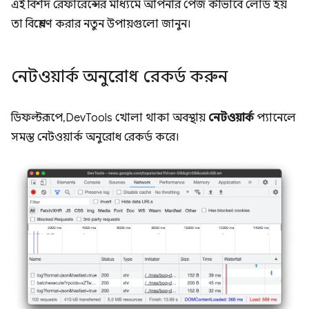
এই বিশদ রেফারেন্সের মাধ্যমে আপনার পেজ কীভাবে লোড হয়
তা বিশ্লেষণ করার নতুন উপায়গুলো জানুন।
নেটওয়ার্ক অনুরোধ রেকর্ড করুন
ডিফল্টরূপে, DevTools খোলা থাকা অবস্থায়
নেটওয়ার্ক
প্যানেলে
সমস্ত নেটওয়ার্ক অনুরোধ রেকর্ড করে।