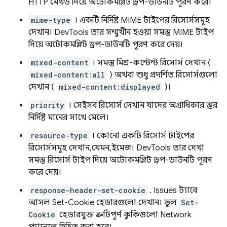
HTTP মেথড দিয়ে অটোকমপ্লিট ড্রপ-ডাউনটি পূরণ করে।
mime-type
। একটি নির্দিষ্ট MIME টাইপের রিসোর্সসমূহ
দেখান। DevTools তার সম্মুখীন হওয়া সমস্ত MIME টাইপ
দিয়ে অটোকমপ্লিট ড্রপ-ডাউনটি পূরণ করে দেয়।
mixed-content
। সমস্ত মিশ্র-কন্টেন্ট রিসোর্স দেখান (
mixed-content:all
) অথবা শুধু প্রদর্শিত রিসোর্সগুলো
দেখান (
mixed-content:displayed
)।
priority
। সেইসব রিসোর্স দেখান যাদের অগ্রাধিকার স্তর
নির্দিষ্ট মানের সাথে মেলে।
resource-type
। কোনো একটি রিসোর্স টাইপের
রিসোর্সসমূহ দেখান, যেমন, ইমেজ। DevTools তার দেখা
সমস্ত রিসোর্স টাইপ দিয়ে অটোকমপ্লিট ড্রপ-ডাউনটি পূরণ
করে দেয়।
response-header-set-cookie
. Issues ট্যাবে
আসল Set-Cookie হেডারগুলো দেখান। ভুল
Set-
Cookie
হেডারযুক্ত ত্রুটিপূর্ণ কুকিগুলো Network