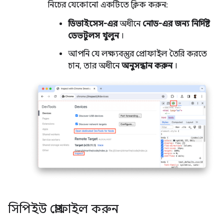
নিচের যেকোনো একটিতে ক্লিক করুন:
ডিভাইসেস-এর
অধীনে
নোড-এর জন্য নির্দিষ্ট
ডেভটুলস খুলুন
।
আপনি যে লক্ষ্যবস্তুর প্রোফাইল তৈরি করতে
চান, তার অধীনে
অনুসন্ধান করুন
।
সিপিইউ প্রোফাইল করুন