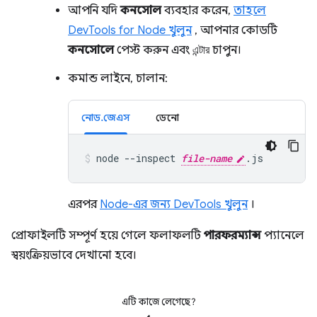
আপনি যদি
কনসোল
ব্যবহার করেন,
তাহলে
DevTools for Node খুলুন
, আপনার কোডটি
কনসোলে
পেস্ট করুন এবং
এন্টার
চাপুন।
কমান্ড লাইনে, চালান:
নোড.জেএস
ডেনো
node
--inspect
file-name
.js
এরপর
Node-এর জন্য DevTools খুলুন
।
প্রোফাইলটি সম্পূর্ণ হয়ে গেলে ফলাফলটি
পারফরম্যান্স
প্যানেলে
স্বয়ংক্রিয়ভাবে দেখানো হবে।
এটি কাজে লেগেছে?