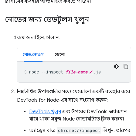
রিসোর্সের ব্যবহার অপ্টিমাইজ করতে পারেন।
নোডের জন্য ডেভটুলস খুলুন
কমান্ড লাইনে, চালান:
নোড.জেএস
ডেনো
node
--inspect
file-name
.js
নিম্নলিখিত উপায়গুলির মধ্যে যেকোনো একটি ব্যবহার করে
DevTools for Node-এর সাথে সংযোগ করুন:
DevTools খুলুন
এবং উপরের DevTools অ্যাকশন
বারে থাকা সবুজ Node বোতামটিতে ক্লিক করুন।
অ্যাড্রেস বারে
chrome://inspect
লিখুন, তারপর