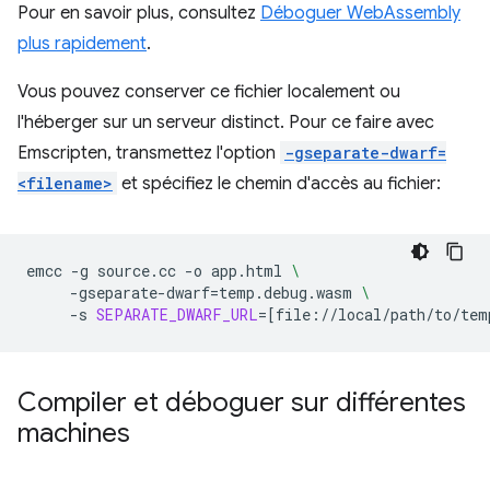
Pour en savoir plus, consultez
Déboguer WebAssembly
plus rapidement
.
Vous pouvez conserver ce fichier localement ou
l'héberger sur un serveur distinct. Pour ce faire avec
Emscripten, transmettez l'option
-gseparate-dwarf=
<filename>
et spécifiez le chemin d'accès au fichier:
emcc
-g
source.cc
-o
app.html
\
-gseparate-dwarf
=
temp.debug.wasm
\
-s
SEPARATE_DWARF_URL
=[
file://local/path/to/tem
Compiler et déboguer sur différentes
machines