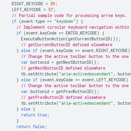
RIGHT_KEYCODE
=
39
;
LEFT_KEYCODE
=
37
;
// Partial sample code for processing arrow keys.
if
(
event
.
type
==
"keydown"
)
{
// Implement circular keyboard navigation within
if
(
event
.
keyCode
==
ENTER_KEYCODE
)
{
ExecuteButtonAction
(
getCurrentButtonID
());
// getCurrentButtonID defined elsewhere
}
else
if
(
event
.
keyCode
==
event
.
RIGHT_KEYCODE
)
// Change the active toolbar button to the one
var
buttonid
=
getNextButtonID
();
// getNextButtonID defined elsewhere
tb
.
setAttribute
(
"aria-activedescendant"
,
butto
}
else
if
(
event
.
keyCode
==
event
.
LEFT_KEYCODE
)
// Change the active toolbar button to the one
var
buttonid
=
getPrevButtonID
();
// getPrevButtonID defined elsewhere
tb
.
setAttribute
(
"aria-activedescendant"
,
butto
}
else
{
return
true
;
}
return
false
;