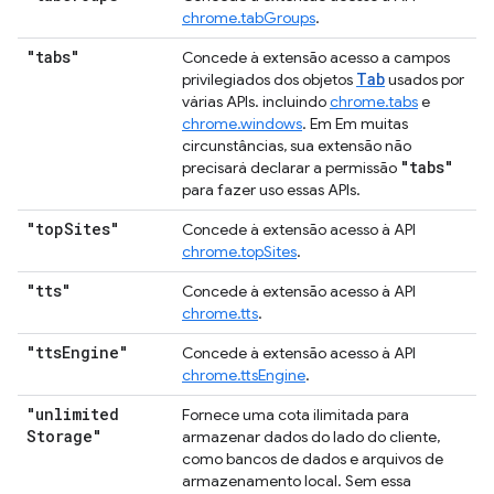
chrome.tabGroups
.
"tabs"
Concede à extensão acesso a campos
Tab
privilegiados dos objetos
usados por
várias APIs. incluindo
chrome.tabs
e
chrome.windows
. Em Em muitas
circunstâncias, sua extensão não
"tabs"
precisará declarar a permissão
para fazer uso essas APIs.
"top
Sites"
Concede à extensão acesso à API
chrome.topSites
.
"tts"
Concede à extensão acesso à API
chrome.tts
.
"tts
Engine"
Concede à extensão acesso à API
chrome.ttsEngine
.
"unlimited
Fornece uma cota ilimitada para
Storage"
armazenar dados do lado do cliente,
como bancos de dados e arquivos de
armazenamento local. Sem essa