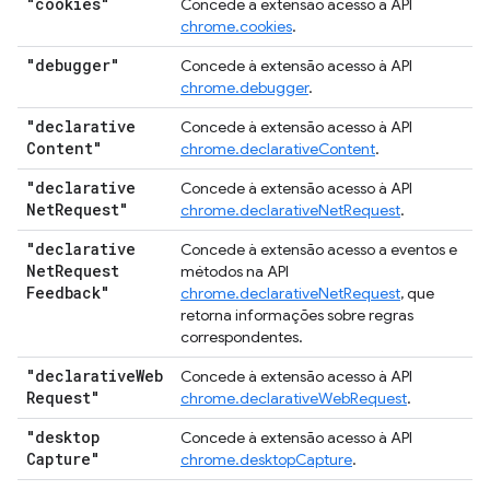
"cookies"
Concede à extensão acesso à API
chrome.cookies
.
"debugger"
Concede à extensão acesso à API
chrome.debugger
.
"declarative
Concede à extensão acesso à API
Content"
chrome.declarativeContent
.
"declarative
Concede à extensão acesso à API
Net
Request"
chrome.declarativeNetRequest
.
"declarative
Concede à extensão acesso a eventos e
Net
Request
métodos na API
Feedback"
chrome.declarativeNetRequest
, que
retorna informações sobre regras
correspondentes.
"declarative
Web
Concede à extensão acesso à API
Request"
chrome.declarativeWebRequest
.
"desktop
Concede à extensão acesso à API
Capture"
chrome.desktopCapture
.