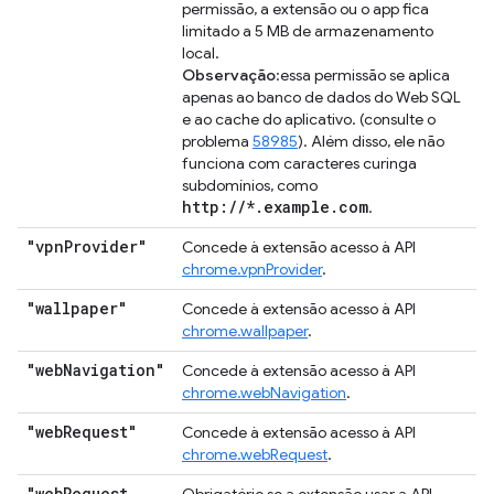
permissão, a extensão ou o app fica
limitado a 5 MB de armazenamento
local.
Observação
:essa permissão se aplica
apenas ao banco de dados do Web SQL
e ao cache do aplicativo. (consulte o
problema
58985
). Além disso, ele não
funciona com caracteres curinga
subdomínios, como
http://*.example.com
.
"vpn
Provider"
Concede à extensão acesso à API
chrome.vpnProvider
.
"wallpaper"
Concede à extensão acesso à API
chrome.wallpaper
.
"web
Navigation"
Concede à extensão acesso à API
chrome.webNavigation
.
"web
Request"
Concede à extensão acesso à API
chrome.webRequest
.
"web
Request