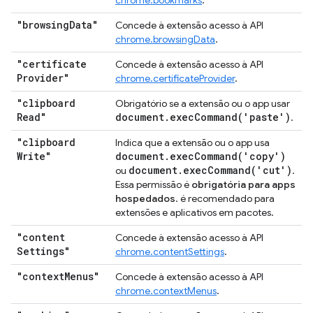
chrome.bookmarks
.
"browsing
Data"
Concede à extensão acesso à API
chrome.browsingData
.
"certificate
Concede à extensão acesso à API
Provider"
chrome.certificateProvider
.
"clipboard
Obrigatório se a extensão ou o app usar
Read"
document
.
execCommand(
'paste')
.
"clipboard
Indica que a extensão ou o app usa
Write"
document
.
execCommand(
'copy')
document
.
execCommand(
'cut')
ou
.
Essa permissão é
obrigatória para apps
hospedados
. é recomendado para
extensões e aplicativos em pacotes.
"content
Concede à extensão acesso à API
Settings"
chrome.contentSettings
.
"context
Menus"
Concede à extensão acesso à API
chrome.contextMenus
.