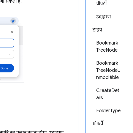
 जा सकता है.
प्रॉपर्टी
उदाहरण
टाइप
Bookmark
TreeNode
Bookmark
TreeNodeU
nmodifiable
CreateDet
ails
FolderType
प्रॉपर्टी
नुमति का एलान करना होगा. उदाहरण