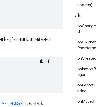
update()
इवेंट
onChange
d
ार्क नहीं बन पाता है, तो कोई समस्या
onChildren
Reordered
onCreated
onImportB
egan
onImportE
nded
onMoved
 API का उदाहरण
इंस्टॉल करें.