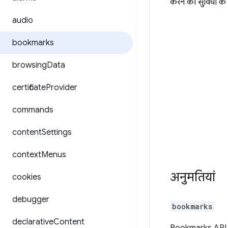
करने की सुविधा के 
audio
bookmarks
browsing
Data
certificate
Provider
commands
content
Settings
context
Menus
अनुमतियां
cookies
debugger
bookmarks
declarative
Content
Bookmarks API क