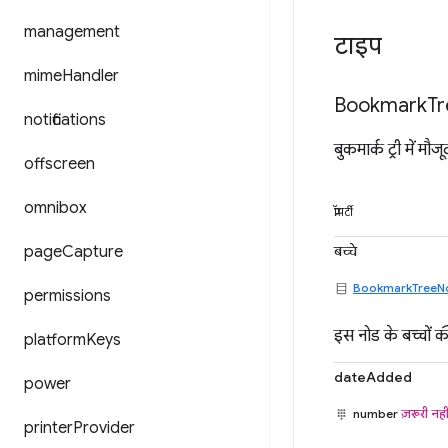
management
टाइप
mime
Handler
Bookmark
Tr
notifications
बुकमार्क ट्री में मौ
offscreen
omnibox
प्रॉपर्टी
बच्चे
page
Capture
BookmarkTreeN
permissions
इस नोड के बच्चों क
platform
Keys
dateAdded
power
number
ज़रूरी नही
printer
Provider