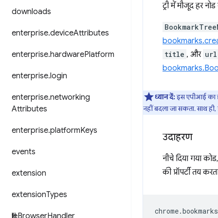
ट्री में मौजूद हर नो
downloads
BookmarkTree
enterprise
.
device
Attributes
bookmarks.cre
title
, और
url
enterprise
.
hardware
Platform
bookmarks.Bo
enterprise
.
login
ध्यान दें:
इस एपीआई का इस्त
enterprise
.
networking
नहीं बदला जा सकता. साथ ही, 
Attributes
enterprise
.
platform
Keys
उदाहरण
events
नीचे दिया गया को
की प्रॉपर्टी तय करता 
extension
extension
Types
chrome
.
bookmarks
file
Browser
Handler