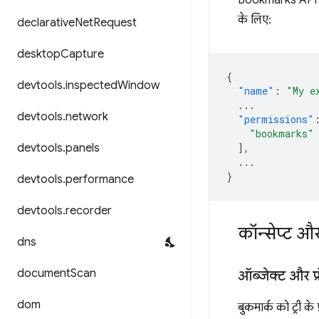
के लिए:
declarative
Net
Request
desktop
Capture
{
devtools
.
inspected
Window
"name"
:
"My e
...
devtools
.
network
"permissions"
"bookmarks"
],
devtools
.
panels
...
}
devtools
.
performance
devtools
.
recorder
कॉन्सेप्ट औ
dns
document
Scan
ऑब्जेक्ट और प्रॉ
dom
बुकमार्क को ट्री के 