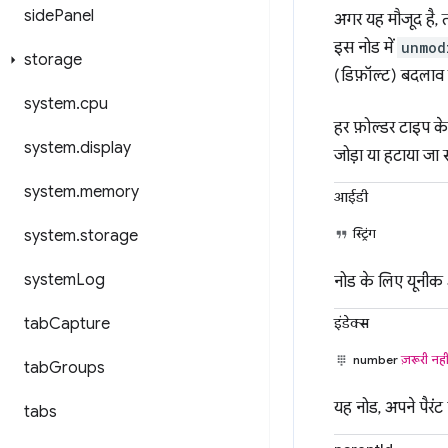
side
Panel
अगर यह मौजूद है, त
इस नोड में
unmod
storage
(डिफ़ॉल्ट) बदलाव 
system
.
cpu
हर फ़ोल्डर टाइप क
system
.
display
जोड़ा या हटाया जा
system
.
memory
आईडी
स्ट्रिंग
system
.
storage
system
Log
नोड के लिए यूनीक आइड
इंडेक्स
tab
Capture
number
ज़रूरी नही
tab
Groups
यह नोड, अपने पैरंट फ
tabs