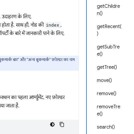
getChildre
n()
ै. उदाहरण के लिए,
 होता है. साथ ही, नोड की
index
,
getRecent(
ॉपर्टी के बारे में जानकारी पाने के लिए,
)
getSubTre
e()
बुकमार्क बार" और "अन्य बुकमार्क" फ़ोल्डर का नाम
getTree()
move()
remove()
ंक्शन का पहला आर्ग्युमेंट, नए फ़ोल्डर
ताया जाता है.
removeTre
e()
search()