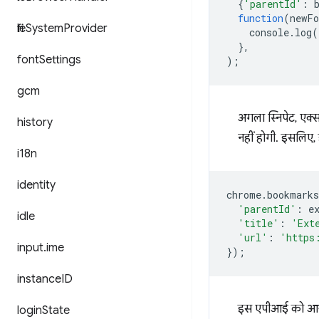
{
'parentId'
:
function
(
newFo
file
System
Provider
console
.
log
(
},
font
Settings
);
gcm
अगला स्निपेट, एक्स
history
नहीं होगी. इसलिए,
i18n
identity
chrome
.
bookmarks
'parentId'
:
e
idle
'title'
:
'Ext
'url'
:
'https
input
.
ime
});
instance
ID
इस एपीआई को आज़
login
State