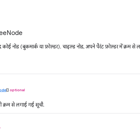
ee
Node
जूद कोई नोड (बुकमार्क या फ़ोल्डर). चाइल्ड नोड, अपने पैरंट फ़ोल्डर में क्रम से ल
ode
[]
optional
ी क्रम से लगाई गई सूची.
ं