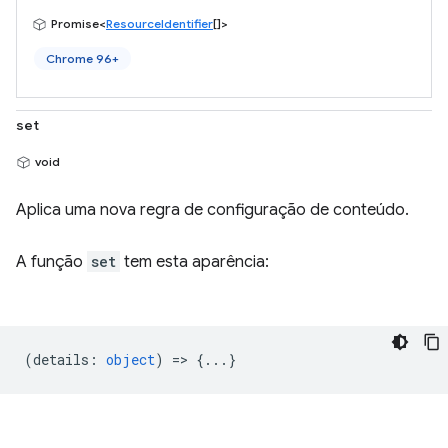
Promise<
ResourceIdentifier
[]>
Chrome 96+
set
void
Aplica uma nova regra de configuração de conteúdo.
A função
set
tem esta aparência:
(
details
:
object
) => {...}