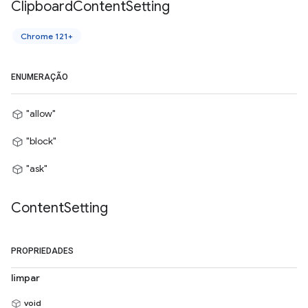
Clipboard
Content
Setting
Chrome 121+
ENUMERAÇÃO
"allow"
"block"
"ask"
Content
Setting
PROPRIEDADES
limpar
void