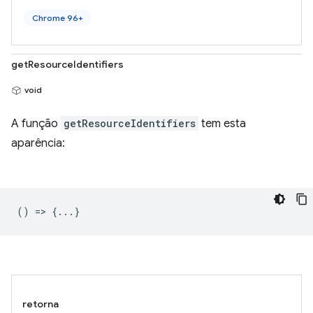
Chrome 96+
getResourceIdentifiers
void
A função
getResourceIdentifiers
tem esta
aparência:
() => {...}
retorna