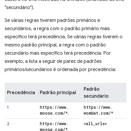
"secundário").
Se várias regras tiverem padrões primários e
secundários, a regra com o padrão primário mais
específico terá precedência. Se várias regras tiverem o
mesmo padrão principal, a regra com o padrão
secundário mais específico terá precedência. Por
exemplo, a lista a seguir de pares de padrões
primários/secundários é ordenada por precedência:
Padrão
Precedência
Padrão principal
secundário
https:
/
/
www
.
https:
/
/
www
.
1
moose
.
com
/
*
wombat
.
com
/
*
,
https:
/
/
www
.
<all
_
urls>
2
moose
.
com
/
*
,