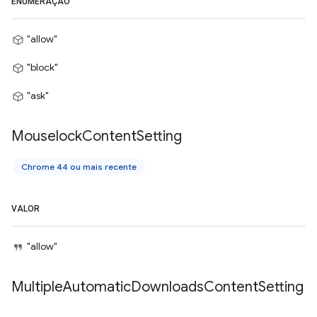
ENUMERAÇÃO
"allow"
"block"
"ask"
Mouselock
Content
Setting
Chrome 44 ou mais recente
VALOR
"allow"
Multiple
Automatic
Downloads
Content
Setting