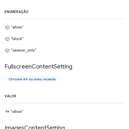
ENUMERAÇÃO
"allow"
"block"
"session_only"
Fullscreen
Content
Setting
Chrome 44 ou mais recente
VALOR
"allow"
Images
Content
Setting