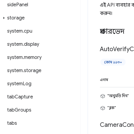
side
Panel
এই API ব্যবহার
করুন।
storage
প্রকারভেদ
system
.
cpu
system
.
display
Auto
Verify
C
system
.
memory
ক্রোম ১১৩+
system
.
storage
এনাম
system
Log
"অনুমতি দিন"
tab
Capture
"ব্লক"
tab
Groups
tabs
Camera
Con