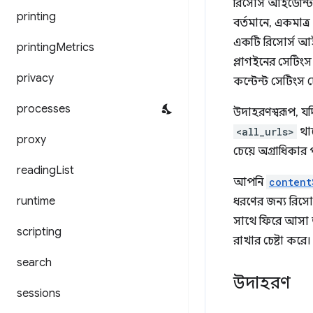
রিসোর্স আইডেন্টিফ
printing
বর্তমানে, একমাত্
একটি রিসোর্স আইডে
printing
Metrics
প্লাগইনের সেটিংস
privacy
কন্টেন্ট সেটিংস 
processes
উদাহরণস্বরূপ, যদ
<all_urls>
থাক
proxy
চেয়ে অগ্রাধিকার 
reading
List
আপনি
content
runtime
ধরণের জন্য রিসো
সাথে ফিরে আসা ত
scripting
রাখার চেষ্টা করে।
search
উদাহরণ
sessions