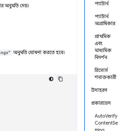
প্যাটার্ন
র অনুমতি দেয়।
প্যাটার্ন
অগ্রাধিকার
প্রাথমিক
এবং
মাধ্যমিক
ings"
অনুমতি ঘোষণা করতে হবে।
নিদর্শন
রিসোর্স
শনাক্তকারী
উদাহরণ
প্রকারভেদ
AutoVerify
ContentSe
tting