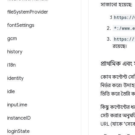
সাজানো হয়েছে:
file
System
Provider
https://
font
Settings
*:/www.
gcm
https://
রয়েছে।
history
প্রাথমিক এবং 
i18n
কোন কন্টেন্ট সে
identity
নির্ভর করে। উদাহ
idle
ভিত্তি করে তৈরি 
input
.
ime
কিছু কন্টেন্টের
সেট করার অনুমতি
instance
ID
URL (যাকে "সেকেন
login
State