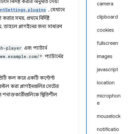
ংস নির্দিষ্ট করার অনুমতি দেয়।
camera
ntSettings.plugins
, যেখানে
clipboard
রার সময়, প্রথমে নির্দিষ্ট
য়, তাহলে প্লাগইনের জন্য সাধারণ
cookies
fullscreen
sh-player
এবং প্যাটার্ন
www.example.com/*
প্যাটার্নের
images
javascript
তিটি কল করে একটি কন্টেন্ট
location
স্টল করা প্লাগইনগুলির সেটের
শনাক্তকারীগুলিকে স্থিতিশীল
microphon
e
mouselock
notificatio