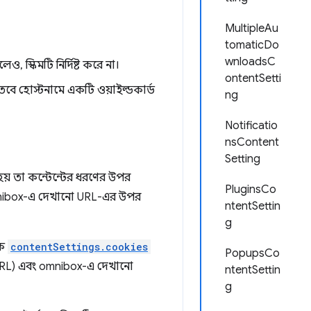
MultipleAu
tomaticDo
wnloadsC
ও, স্কিমটি নির্দিষ্ট করে না।
ontentSetti
, তবে হোস্টনামে একটি ওয়াইল্ডকার্ড
ng
Notificatio
nsContent
Setting
হয় তা কন্টেন্টের ধরণের উপর
PluginsCo
nibox-এ দেখানো URL-এর উপর
ntentSettin
g
কে
contentSettings.cookies
PopupsCo
ক URL) এবং omnibox-এ দেখানো
ntentSettin
g