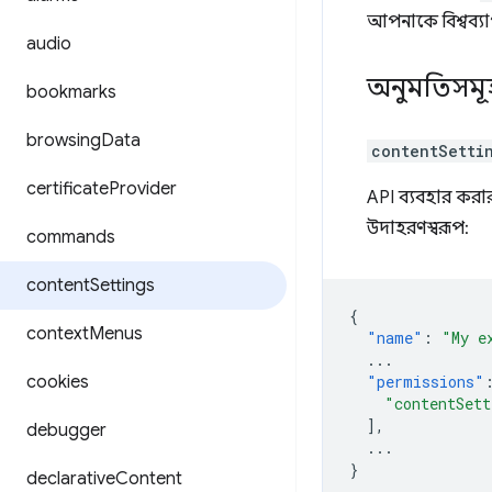
আপনাকে বিশ্বব্য
audio
অনুমতিসমূ
bookmarks
browsing
Data
contentSetti
certificate
Provider
API ব্যবহার করা
উদাহরণস্বরূপ:
commands
content
Settings
{
context
Menus
"name"
:
"My e
...
cookies
"permissions"
"contentSett
],
debugger
...
}
declarative
Content