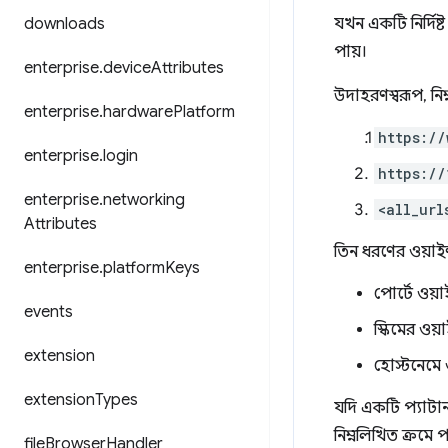
downloads
যখন একটি নির্দিষ্ট
পায়।
enterprise
.
device
Attributes
উদাহরণস্বরূপ, নিম
enterprise
.
hardware
Platform
https://
enterprise
.
login
https://
enterprise
.
networking
<all_url
Attributes
তিন ধরণের ওয়াইল্
enterprise
.
platform
Keys
পোর্টে ওয়
events
স্কিমের ওয়
extension
হোস্টনেমে 
extension
Types
যদি একটি প্যাটার্ন
নিম্নলিখিত ক্রমে 
file
Browser
Handler