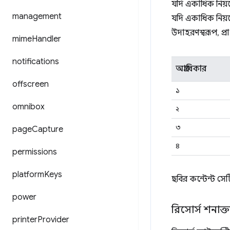
যদি একাধিক নিয়মে
management
যদি একাধিক নিয়মে
উদাহরণস্বরূপ, প্
mime
Handler
notifications
অগ্রাধিকার
offscreen
১
omnibox
২
৩
page
Capture
৪
permissions
platform
Keys
ছবির কন্টেন্ট সেটি
power
রিসোর্স শনাক্
printer
Provider