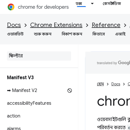
ডক্স
কেস স্টাডিজ
Docs
Chrome Extensions
Reference
ওভারভিউ
শুরু করুন
বিকাশ করুন
কিভাবে
এআই
Manifest V3
হোম
Docs
C
➡ Manifest V2
chro
accessibility
Features
action
ওয়েবসাইটগুলি কুক
পরিবর্তন করতে
alarms