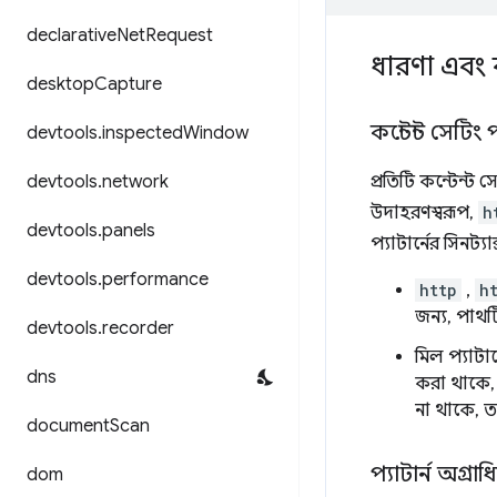
declarative
Net
Request
ধারণা এবং 
desktop
Capture
কন্টেন্ট সেটিং প্
devtools
.
inspected
Window
devtools
.
network
প্রতিটি কন্টেন্ট
উদাহরণস্বরূপ,
h
devtools
.
panels
প্যাটার্নের সিনট্যা
devtools
.
performance
http
,
h
জন্য, পাথটি
devtools
.
recorder
মিল প্যাটার্
dns
করা থাকে, 
না থাকে, ত
document
Scan
প্যাটার্ন অগ্রা
dom