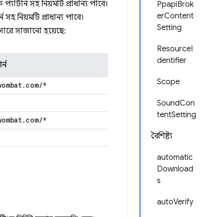
্যাটার্ন সহ নিয়মটি প্রাধান্য পাবে।
PpapiBrok
erContent
 সহ নিয়মটি প্রাধান্য পাবে।
Setting
ুসারে সাজানো হয়েছে:
ResourceI
dentifier
র্ন
Scope
wombat
.
com
/
*
SoundCon
tentSetting
wombat
.
com
/
*
বৈশিষ্ট্য
automatic
Download
s
autoVerify