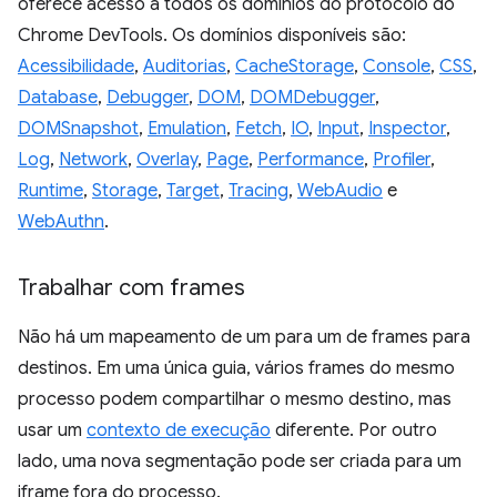
oferece acesso a todos os domínios do protocolo do
Chrome DevTools. Os domínios disponíveis são:
Acessibilidade
,
Auditorias
,
CacheStorage
,
Console
,
CSS
,
Database
,
Debugger
,
DOM
,
DOMDebugger
,
DOMSnapshot
,
Emulation
,
Fetch
,
IO
,
Input
,
Inspector
,
Log
,
Network
,
Overlay
,
Page
,
Performance
,
Profiler
,
Runtime
,
Storage
,
Target
,
Tracing
,
WebAudio
e
WebAuthn
.
Trabalhar com frames
Não há um mapeamento de um para um de frames para
destinos. Em uma única guia, vários frames do mesmo
processo podem compartilhar o mesmo destino, mas
usar um
contexto de execução
diferente. Por outro
lado, uma nova segmentação pode ser criada para um
iframe fora do processo.