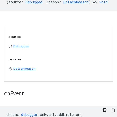
(
source
:
Debuggee
,
reason
:
DetachReason
) =>
void
source
Debuggee
reason
DetachReason
on
Event
chrome
.
debugger
.
onEvent
.
addListener
(