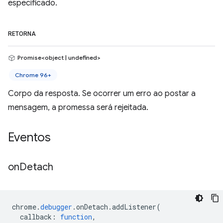
especificado.
RETORNA
Promise<object | undefined>
Chrome 96+
Corpo da resposta. Se ocorrer um erro ao postar a
mensagem, a promessa será rejeitada.
Eventos
on
Detach
chrome
.
debugger
.
onDetach
.
addListener
(
callback
:
function
,