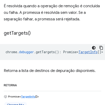
É resolvida quando a operação de remoção é concluída
ou falha. A promessa é resolvida sem valor. Se a
separação falhar, a promessa será rejeitada.
get
Targets(
)
chrome
.
debugger
.
getTargets
()
:
Promise<
TargetInfo
[]
>
Retorna a lista de destinos de depuração disponíveis.
RETORNA
Promise<
TargetInfo
[]>
Chrome 96+