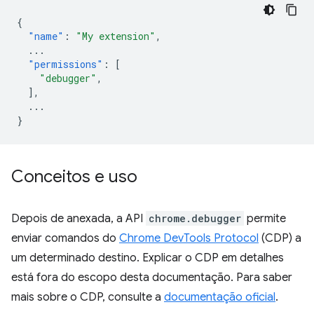
{
"name"
:
"My extension"
,
...
"permissions"
:
[
"debugger"
,
],
...
}
Conceitos e uso
Depois de anexada, a API
chrome.debugger
permite
enviar comandos do
Chrome DevTools Protocol
(CDP) a
um determinado destino. Explicar o CDP em detalhes
está fora do escopo desta documentação. Para saber
mais sobre o CDP, consulte a
documentação oficial
.