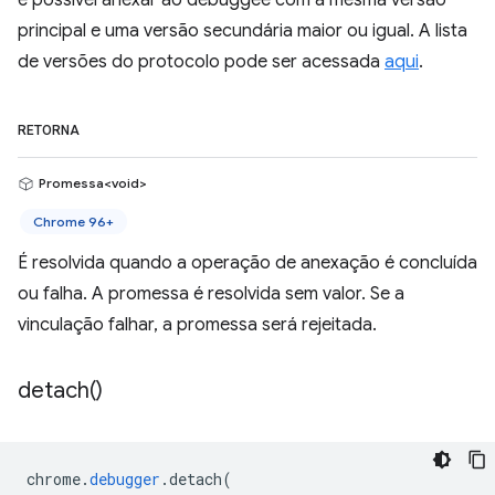
é possível anexar ao debuggee com a mesma versão
principal e uma versão secundária maior ou igual. A lista
de versões do protocolo pode ser acessada
aqui
.
RETORNA
Promessa<void>
Chrome 96+
É resolvida quando a operação de anexação é concluída
ou falha. A promessa é resolvida sem valor. Se a
vinculação falhar, a promessa será rejeitada.
detach(
)
chrome
.
debugger
.
detach
(