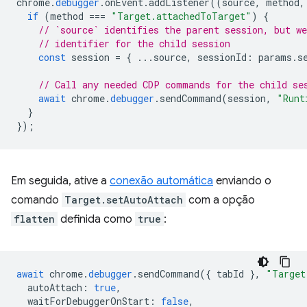
chrome
.
debugger
.
onEvent
.
addListener
((
source
,
method
,
if
(
method
===
"Target.attachedToTarget"
)
{
// `source` identifies the parent session, but we
// identifier for the child session
const
session
=
{
...
source
,
sessionId
:
params
.
s
// Call any needed CDP commands for the child se
await
chrome
.
debugger
.
sendCommand
(
session
,
"Runt
}
});
Em seguida, ative a
conexão automática
enviando o
comando
Target.setAutoAttach
com a opção
flatten
definida como
true
:
await
chrome
.
debugger
.
sendCommand
({
tabId
},
"Target
autoAttach
:
true
,
waitForDebuggerOnStart
:
false
,