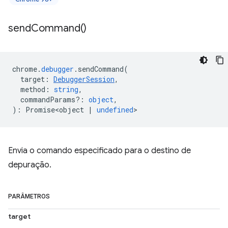
send
Command(
)
chrome
.
debugger
.
sendCommand
(
target
:
DebuggerSession
,
method
:
string
,
commandParams?
:
object
,
)
:
Promise<object
|
undefined
>
Envia o comando especificado para o destino de
depuração.
PARÂMETROS
target