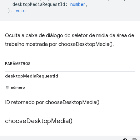
desktopMediaRequestId
:
number
,
)
:
void
Oculta a caixa de diálogo do seletor de mídia da área de
trabalho mostrada por chooseDesktopMedia().
PARÂMETROS
desktopMediaRequestId
número
ID retornado por chooseDesktopMedia()
choose
Desktop
Media(
)