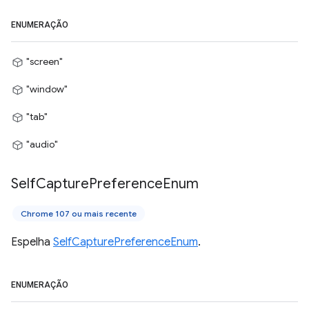
ENUMERAÇÃO
"screen"
"window"
"tab"
"audio"
Self
Capture
Preference
Enum
Chrome 107 ou mais recente
Espelha
SelfCapturePreferenceEnum
.
ENUMERAÇÃO