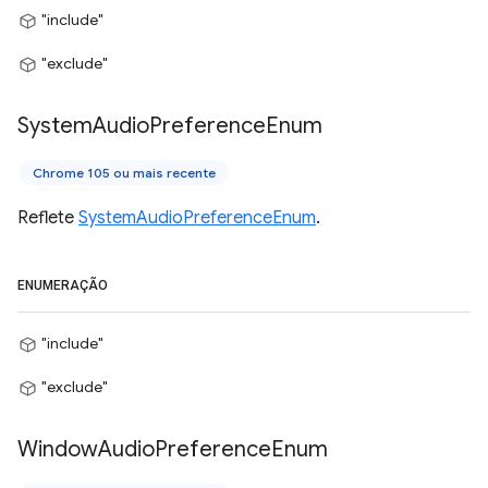
"include"
"exclude"
System
Audio
Preference
Enum
Chrome 105 ou mais recente
Reflete
SystemAudioPreferenceEnum
.
ENUMERAÇÃO
"include"
"exclude"
Window
Audio
Preference
Enum