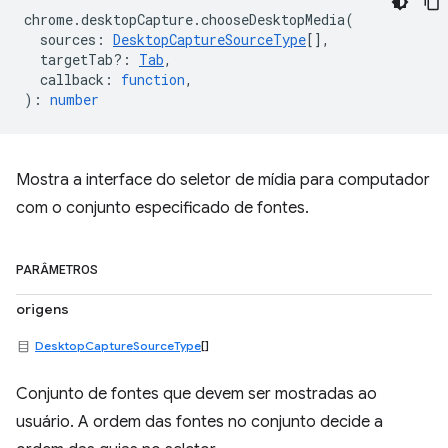
chrome
.
desktopCapture
.
chooseDesktopMedia
(
sources
:
DesktopCaptureSourceType
[],
targetTab?
:
Tab
,
callback
:
function
,
)
:
number
Mostra a interface do seletor de mídia para computador
com o conjunto especificado de fontes.
PARÂMETROS
origens
DesktopCaptureSourceType
[]
Conjunto de fontes que devem ser mostradas ao
usuário. A ordem das fontes no conjunto decide a