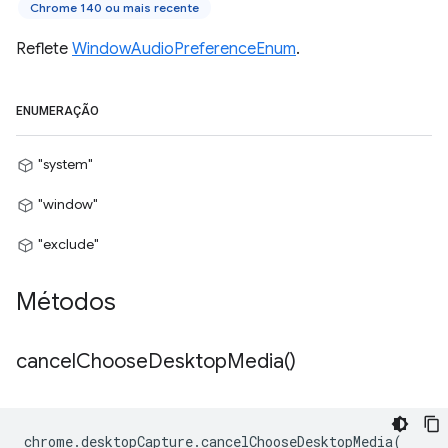
Chrome 140 ou mais recente
Reflete
WindowAudioPreferenceEnum
.
ENUMERAÇÃO
"system"
"window"
"exclude"
Métodos
cancel
Choose
Desktop
Media(
)
chrome
.
desktopCapture
.
cancelChooseDesktopMedia
(