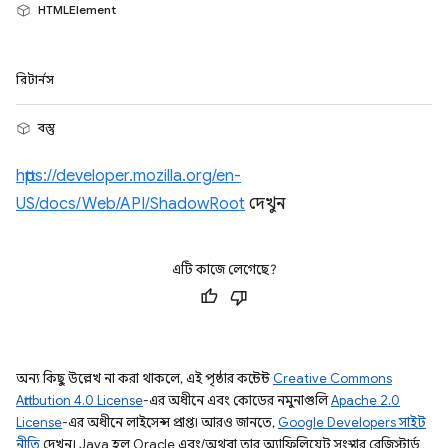
HTMLElement
রিটার্নস
বস্তু
https://developer.mozilla.org/en-
US/docs/Web/API/ShadowRoot
দেখুন
এটি কাজে লেগেছে?
অন্য কিছু উল্লেখ না করা থাকলে, এই পৃষ্ঠার কন্টেন্ট
Creative Commons
Attribution 4.0 License
-এর অধীনে এবং কোডের নমুনাগুলি
Apache 2.0
License
-এর অধীনে লাইসেন্স প্রাপ্ত। আরও জানতে,
Google Developers সাইট
নীতি
দেখুন। Java হল Oracle এবং/অথবা তার অ্যাফিলিয়েট সংস্থার রেজিস্টার্ড