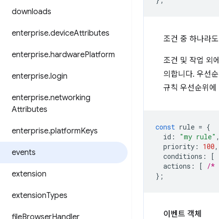
downloads
enterprise
.
device
Attributes
조건 중 하나라도
enterprise
.
hardware
Platform
조건 및 작업 외
의합니다. 우선순
enterprise
.
login
규칙 우선순위에
enterprise
.
networking
Attributes
const
rule
=
{
enterprise
.
platform
Keys
id
:
"my rule"
priority
:
100
,
events
conditions
:
[
actions
:
[
/* 
extension
};
extension
Types
이벤트 객체
file
Browser
Handler