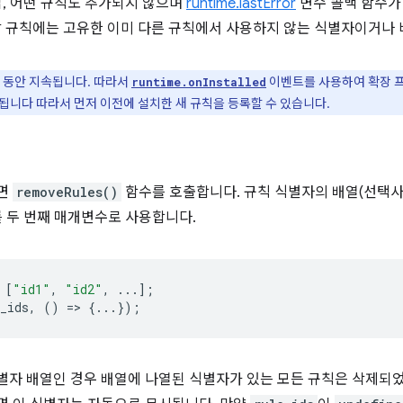
업, 어떤 규칙도 추가되지 않으며
runtime.lastError
변수 콜백 함수가
각 규칙에는 고유한 이미 다른 규칙에서 사용하지 않는 식별자이거나 
 동안 지속됩니다. 따라서
이벤트를 사용하여 확장 프
runtime.onInstalled
됩니다 따라서 먼저 이전에 설치한 새 규칙을 등록할 수 있습니다.
면
removeRules()
함수를 호출합니다. 규칙 식별자의 배열(선택사
를 두 번째 매개변수로 사용합니다.
[
"id1"
,
"id2"
,
...];
_ids
,
()
=
>
{...});
별자 배열인 경우 배열에 나열된 식별자가 있는 모든 규칙은 삭제되