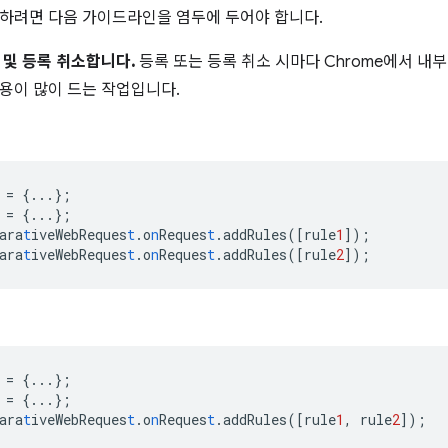
하려면 다음 가이드라인을 염두에 두어야 합니다.
 및 등록 취소합니다.
등록 또는 등록 취소 시마다 Chrome에서 
용이 많이 드는 작업입니다.
=
{
...
}
;
=
{
...
}
;
ara
t
iveWebReques
t
.o
n
Reques
t
.addRules(
[
rule
1
]
);
ara
t
iveWebReques
t
.o
n
Reques
t
.addRules(
[
rule
2
]
);
=
{
...
}
;
=
{
...
}
;
ara
t
iveWebReques
t
.o
n
Reques
t
.addRules(
[
rule
1
,
rule
2
]
);