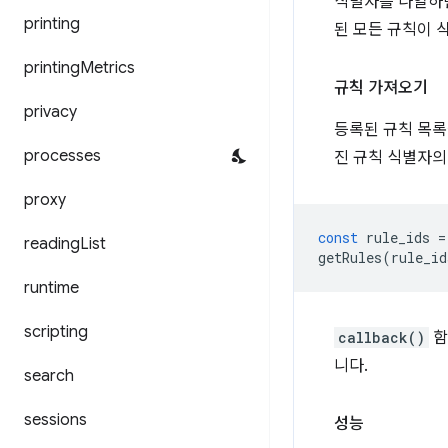
식별자를 나열하면
printing
된 모든 규칙이 
printing
Metrics
규칙 가져오기
privacy
등록된 규칙 목
processes
진 규칙 식별자의
proxy
const
rule_ids
=
reading
List
getRules
(
rule_id
runtime
scripting
callback()
함
니다.
search
sessions
성능