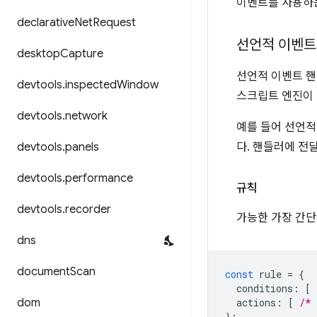
이벤트를 사용하는
declarative
Net
Request
선언적 이벤트
desktop
Capture
선언적 이벤트 핸
devtools
.
inspected
Window
스크립트 엔진이 
devtools
.
network
예를 들어 선언
devtools
.
panels
다. 핸들러에 전
devtools
.
performance
규칙
devtools
.
recorder
가능한 가장 간단
dns
document
Scan
const
rule
=
{
conditions
:
[
dom
actions
:
[
/* 
};