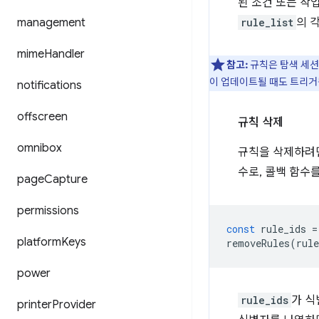
된 조건 또는 작
management
rule_list
의 
mime
Handler
참고:
규칙은 탐색 세션
이 업데이트될 때도 트리거
notifications
offscreen
규칙 삭제
omnibox
규칙을 삭제하려
수로, 콜백 함수
page
Capture
permissions
const
rule_ids
=
platform
Keys
removeRules
(
rule
power
rule_ids
가 식
printer
Provider