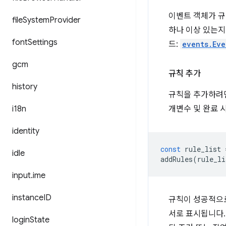
이벤트 객체가 규
file
System
Provider
하나 이상 있는지
font
Settings
드:
events.Eve
gcm
규칙 추가
history
규칙을 추가하려
i18n
개변수 및 완료 
identity
const
rule_list
idle
addRules
(
rule_li
input
.
ime
instance
ID
규칙이 성공적으
서로 표시됩니다
login
State