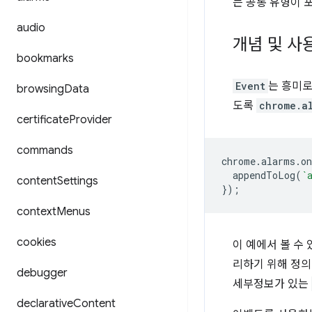
는 공통 유형이 
audio
개념 및 사
bookmarks
Event
는 흥미로
browsing
Data
도록
chrome.a
certificate
Provider
commands
chrome
.
alarms
.
o
appendToLog
(
`
content
Settings
});
context
Menus
cookies
이 예에서 볼 수
리하기 위해 정의
debugger
세부정보가 있는
declarative
Content