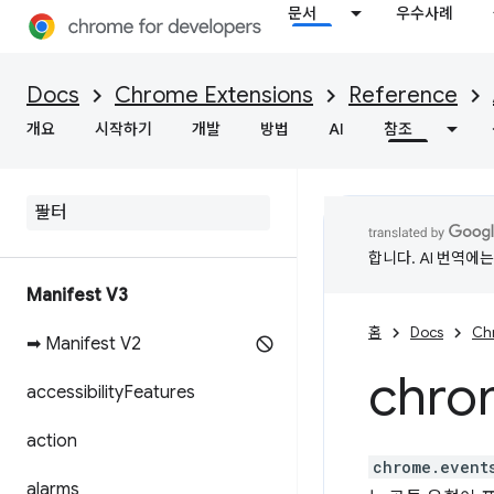
문서
우수사례
Docs
Chrome Extensions
Reference
개요
시작하기
개발
방법
AI
참조
합니다. AI 번역에
Manifest V3
홈
Docs
Ch
➡ Manifest V2
chro
accessibility
Features
action
chrome.event
alarms