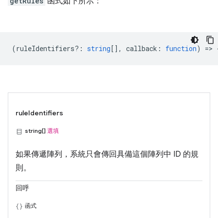
getRules
函式如下所示：
(
ruleIdentifiers?
:
string
[],
callback
:
function
) => 
ruleIdentifiers
string[]
選填
如果傳遞陣列，系統只會傳回具備這個陣列中 ID 的規
則。
回呼
函式