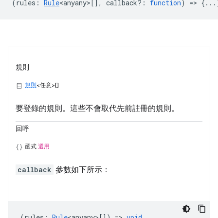
(
rules
:
Rule
<anyany>
[],
callback?
:
function
) => {...
規則
規則
<任意>[]
要登錄的規則。這些不會取代先前註冊的規則。
回呼
函式
選用
callback
參數如下所示：
(
rules
:
Rule
<anyany>
[]) =>
void