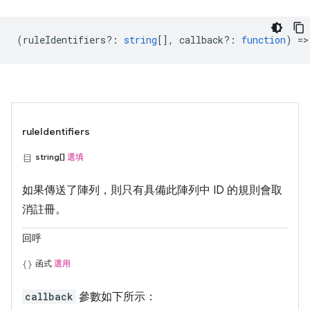
(
ruleIdentifiers?
:
string
[],
callback?
:
function
) =>
ruleIdentifiers
string[]
選填
如果傳送了陣列，則只有具備此陣列中 ID 的規則會取
消註冊。
回呼
函式
選用
callback
參數如下所示：