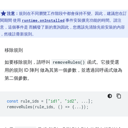
注意：
規則在不同瀏覽工作階段中都會保持不變。因此，建議您在訂
閱期間 使用
事件安裝擴充功能的時間。請注
runtime.onInstalled
意，這個事件是 而觸發了新的查詢因此，您應該先清除先前安裝的內容
，然後註冊新規則。
移除規則
如要移除規則，請呼叫
removeRules()
函式。它接受選
用的規則 ID 陣列 做為其第一個參數，並透過回呼函式做為
第二個參數。
const
rule_ids
=
[
"id1"
,
"id2"
,
...];
removeRules
(
rule_ids
,
()
=
>
{...});