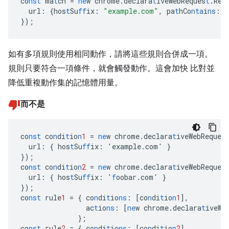
co
nst
ma
t
ch
=
ne
w
chrome.declara
t
iveWebReques
t
.Req
url
:
{
hos
t
Su
ff
ix
:
"example.com"
,
pa
t
hCo
nta
i
ns
:
"
}
);
如有多項規則使用相同動作，請將這些規則合併成一項。
規則只要符合一項條件，就會觸發動作。這會加快 比對並
降低重複動作集的記憶體用量。
而不是
co
nst
co
n
di
t
io
n
1
=
ne
w
chrome.declara
t
iveWebReques
url
:
{
hos
t
Su
ff
ix
:
'example.com'
}
}
);
co
nst
co
n
di
t
io
n
2
=
ne
w
chrome.declara
t
iveWebReques
url
:
{
hos
t
Su
ff
ix
:
'
f
oobar.com'
}
}
);
co
nst
rule
1
=
{
co
n
di
t
io
ns
:
[
co
n
di
t
io
n
1
],
ac
t
io
ns
:
[
ne
w
chrome.declara
t
iveWe
}
;
co
nst
rule
2
=
{
co
n
di
t
io
ns
:
[
co
n
di
t
io
n
2
],