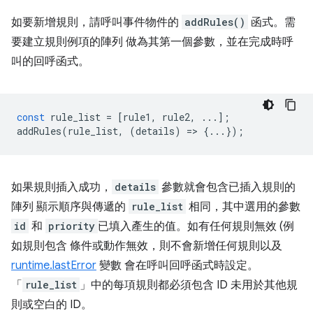
如要新增規則，請呼叫事件物件的
addRules()
函式。需
要建立規則例項的陣列 做為其第一個參數，並在完成時呼
叫的回呼函式。
const
rule_list
=
[
rule1
,
rule2
,
...];
addRules
(
rule_list
,
(
details
)
=
>
{...});
如果規則插入成功，
details
參數就會包含已插入規則的
陣列 顯示順序與傳遞的
rule_list
相同，其中選用的參數
id
和
priority
已填入產生的值。如有任何規則無效 (例
如規則包含 條件或動作無效，則不會新增任何規則以及
runtime.lastError
變數 會在呼叫回呼函式時設定。
「
rule_list
」中的每項規則都必須包含 ID 未用於其他規
則或空白的 ID。