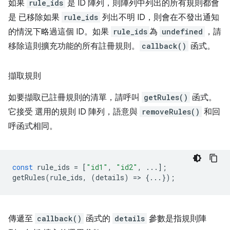
如果
rule_ids
是 ID 陣列，則陣列中列出的所有規則都會
是 已移除如果
rule_ids
列出不明 ID，則會在不發出通知
的情況下略過這個 ID。如果
rule_ids
為
undefined
，請
移除這則擴充功能的所有註冊規則。
callback()
函式。
擷取規則
如要擷取已註冊規則的清單，請呼叫
getRules()
函式。
它接受 選用的規則 ID 陣列，語意與
removeRules()
和回
呼函式相同。
const
rule_ids
=
[
"id1"
,
"id2"
,
...];
getRules
(
rule_ids
,
(
details
)
=
>
{...});
傳遞至
callback()
函式的
details
參數是指規則陣