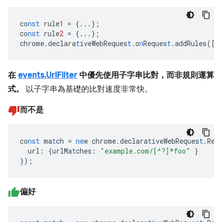
co
nst
rule
1
=
{
...
}
;
co
nst
rule
2
=
{
...
}
;
chrome.declara
t
iveWebReques
t
.o
n
Reques
t
.addRules(
[
r
在
events.UrlFilter
中優先使用子字串比對，而非規則運算
式。
以子字串為基礎的比對速度非常快。
而不是
co
nst
ma
t
ch
=
ne
w
chrome.declara
t
iveWebReques
t
.Req
url
:
{
urlMa
t
ches
:
"example.com/[^?]*foo"
}
}
);
偏好