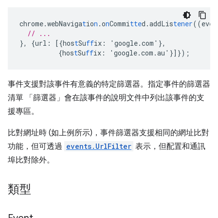
chrome.webNaviga
t
io
n
.o
n
Commi
tte
d.addLis
tener
((eve
n
// ...
},
{
url
:
[{
hos
t
Su
ff
ix
:
'google.com'
},
{
hos
t
Su
ff
ix
:
'google.com.au'
}]}
);
事件支援對該事件有意義的特定篩選器。指定事件的篩選器
清單 「篩選器」會在該事件的說明文件中列出該事件的支
援專區。
比對網址時 (如上例所示)，事件篩選器支援相同的網址比對
功能，但可透過
events.UrlFilter
表示，但配置和通訊
埠比對除外。
類型