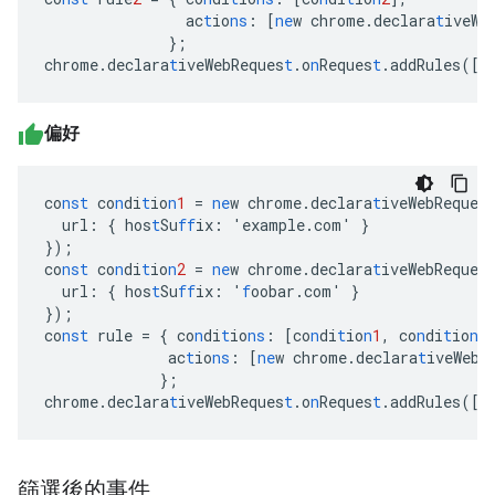
ac
t
io
ns
:
[
ne
w
chrome.declara
t
iveWe
}
;
chrome.declara
t
iveWebReques
t
.o
n
Reques
t
.addRules(
[
r
偏好
co
nst
co
n
di
t
io
n
1
=
ne
w
chrome.declara
t
iveWebReques
url
:
{
hos
t
Su
ff
ix
:
'example.com'
}
}
);
co
nst
co
n
di
t
io
n
2
=
ne
w
chrome.declara
t
iveWebReques
url
:
{
hos
t
Su
ff
ix
:
'
f
oobar.com'
}
}
);
co
nst
rule
=
{
co
n
di
t
io
ns
:
[
co
n
di
t
io
n
1
,
co
n
di
t
io
n
2
ac
t
io
ns
:
[
ne
w
chrome.declara
t
iveWebR
}
;
chrome.declara
t
iveWebReques
t
.o
n
Reques
t
.addRules(
[
r
篩選後的事件