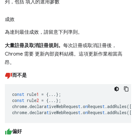
列，包括 填入的選用參數
成效
為達到最佳成效，請留意下列準則。
大量註冊及取消註冊規則。
每次註冊或取消註冊後，
Chrome 需要 更新內部資料結構。這項更新作業相當高
昂。
而不是
co
nst
rule
1
=
{
...
}
;
co
nst
rule
2
=
{
...
}
;
chrome.declara
t
iveWebReques
t
.o
n
Reques
t
.addRules(
[
r
chrome.declara
t
iveWebReques
t
.o
n
Reques
t
.addRules(
[
r
偏好