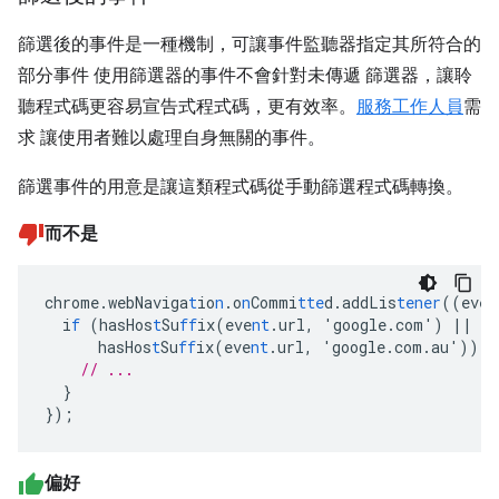
篩選後的事件是一種機制，可讓事件監聽器指定其所符合的
部分事件 使用篩選器的事件不會針對未傳遞 篩選器，讓聆
聽程式碼更容易宣告式程式碼，更有效率。
服務工作人員
需
求 讓使用者難以處理自身無關的事件。
篩選事件的用意是讓這類程式碼從手動篩選程式碼轉換。
而不是
chrome.webNaviga
t
io
n
.o
n
Commi
tte
d.addLis
tener
((eve
n
i
f
(hasHos
t
Su
ff
ix(eve
nt
.url
,
'google.com')
||
hasHos
t
Su
ff
ix(eve
nt
.url
,
'google.com.au'))
{
// ...
}
}
);
偏好