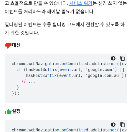
고 효율적으로 만들 수 있습니다.
서비스 워커
는 신경 쓰지 않는
이벤트를 처리하느라 깨어날 필요가 없습니다.
필터링된 이벤트는 수동 필터링 코드에서 전환할 수 있도록 하
기 위한 것입니다.
대신
chrome.webNaviga
t
io
n
.o
n
Commi
tte
d.addLis
tener
((eve
n
i
f
(hasHos
t
Su
ff
ix(eve
nt
.url
,
'google.com')
||
hasHos
t
Su
ff
ix(eve
nt
.url
,
'google.com.au'))
{
// ...
}
}
);
설정
chrome.webNaviga
t
io
n
.o
n
Commi
tte
d.addLis
tener
((eve
n