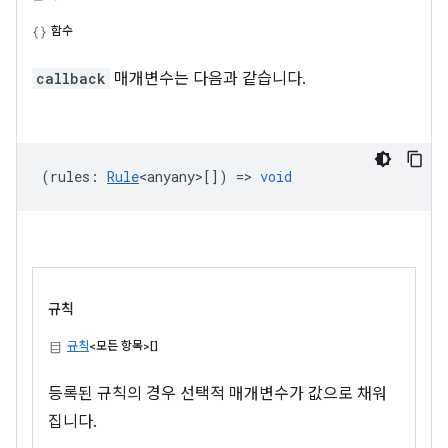
함수
callback
매개변수는 다음과 같습니다.
(
rules
:
Rule
<anyany>
[]) =>
void
규칙
규칙
<모든 항목>[]
등록된 규칙의 경우 선택적 매개변수가 값으로 채워
집니다.