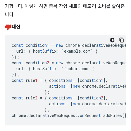
거합니다. 이렇게 하면 중복 작업 세트의 메모리 소비를 줄여줍
니다.
대신
co
nst
co
n
di
t
io
n
1
=
ne
w
chrome.declara
t
iveWebReques
url
:
{
hos
t
Su
ff
ix
:
'example.com'
}
}
);
co
nst
co
n
di
t
io
n
2
=
ne
w
chrome.declara
t
iveWebReques
url
:
{
hos
t
Su
ff
ix
:
'
f
oobar.com'
}
}
);
co
nst
rule
1
=
{
co
n
di
t
io
ns
:
[
co
n
di
t
io
n
1
],
ac
t
io
ns
:
[
ne
w
chrome.declara
t
iveWe
}
;
co
nst
rule
2
=
{
co
n
di
t
io
ns
:
[
co
n
di
t
io
n
2
],
ac
t
io
ns
:
[
ne
w
chrome.declara
t
iveWe
}
;
chrome.declara
t
iveWebReques
t
.o
n
Reques
t
.addRules(
[
r