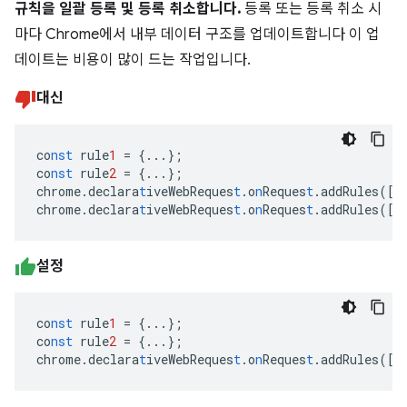
규칙을 일괄 등록 및 등록 취소합니다.
등록 또는 등록 취소 시
마다 Chrome에서 내부 데이터 구조를 업데이트합니다 이 업
데이트는 비용이 많이 드는 작업입니다.
대신
co
nst
rule
1
=
{
...
}
;
co
nst
rule
2
=
{
...
}
;
chrome.declara
t
iveWebReques
t
.o
n
Reques
t
.addRules(
[
r
chrome.declara
t
iveWebReques
t
.o
n
Reques
t
.addRules(
[
r
설정
co
nst
rule
1
=
{
...
}
;
co
nst
rule
2
=
{
...
}
;
chrome.declara
t
iveWebReques
t
.o
n
Reques
t
.addRules(
[
r