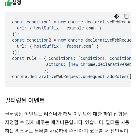
설정
co
nst
co
n
di
t
io
n
1
=
ne
w
chrome.declara
t
iveWebReques
url
:
{
hos
t
Su
ff
ix
:
'example.com'
}
}
);
co
nst
co
n
di
t
io
n
2
=
ne
w
chrome.declara
t
iveWebReques
url
:
{
hos
t
Su
ff
ix
:
'
f
oobar.com'
}
}
);
co
nst
rule
=
{
co
n
di
t
io
ns
:
[
co
n
di
t
io
n
1
,
co
n
di
t
io
n
2
ac
t
io
ns
:
[
ne
w
chrome.declara
t
iveWebR
}
;
chrome.declara
t
iveWebReques
t
.o
n
Reques
t
.addRules(
[
r
필터링된 이벤트
필터링된 이벤트는 리스너가 해당 이벤트에 대한 하위 집합을
지정할 수 있게 해주는 메커니즘입니다. 있습니다. 필터를 사용
하는 리스너는 필터를 사용하여 수신 대기 코드를 더 선언적이