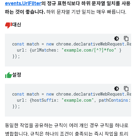
events.UrlFilter
의 정규 표현식보다 하위 문자열 일치를 사용
하는 것이 좋습니다.
하위 문자열 기반 일치는 매우 빠릅니다.
대신
co
nst
ma
t
ch
=
ne
w
chrome.declara
t
iveWebReques
t
.Req
url
:
{
urlMa
t
ches
:
"example.com/[^?]*foo"
}
}
);
설정
co
nst
ma
t
ch
=
ne
w
chrome.declara
t
iveWebReques
t
.Req
url
:
{
hos
t
Su
ff
ix
:
"example.com"
,
pa
t
hCo
nta
i
ns
:
"
}
);
동일한 작업을 공유하는 규칙이 여러 개인 경우 규칙을 하나로
병합합니다. 규칙은 하나의 조건이 충족되는 즉시 작업을 트리