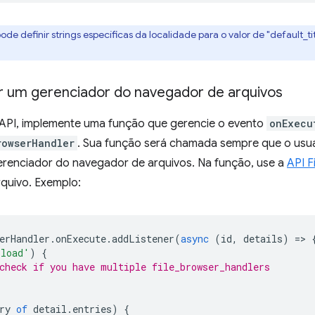
ode definir strings específicas da localidade para o valor de "default_ti
 um gerenciador do navegador de arquivos
 API, implemente uma função que gerencie o evento
onExecu
rowserHandler
. Sua função será chamada sempre que o usuá
erenciador do navegador de arquivos. Na função, use a
API F
quivo. Exemplo:
erHandler
.
onExecute
.
addListener
(
async
(
id
,
details
)
=
>
pload'
)
{
check if you have multiple file_browser_handlers
ry
of
detail
.
entries
)
{