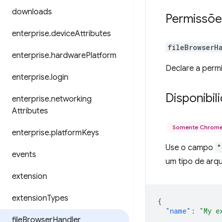
downloads
Permissõe
enterprise
.
device
Attributes
fileBrowserH
enterprise
.
hardware
Platform
Declare a perm
enterprise
.
login
Disponibil
enterprise
.
networking
Attributes
Somente Chrom
enterprise
.
platform
Keys
Use o campo
"
events
um tipo de arq
extension
extension
Types
{
"name"
:
"My e
file
Browser
Handler
...