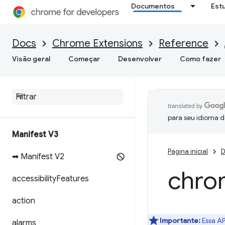
Documentos
Est
Docs
Chrome Extensions
Reference
Visão geral
Começar
Desenvolver
Como fazer
para seu idioma d
Manifest V3
Página inicial
D
➡ Manifest V2
chro
accessibility
Features
action
Importante:
Essa AP
alarms