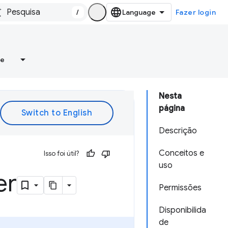
/
Fazer login
re
Nesta
página
Descrição
Conceitos e
Isso foi útil?
uso
er
Permissões
Disponibilida
de