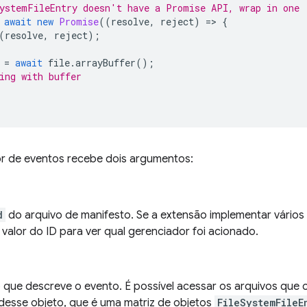
ystemFileEntry doesn't have a Promise API, wrap in one
await
new
Promise
((
resolve
,
reject
)
=
>
{
(
resolve
,
reject
);
=
await
file
.
arrayBuffer
();
ing with buffer
r de eventos recebe dois argumentos:
d
do arquivo de manifesto. Se a extensão implementar vário
o valor do ID para ver qual gerenciador foi acionado.
 que descreve o evento. É possível acessar os arquivos que 
desse objeto, que é uma matriz de objetos
FileSystemFileE