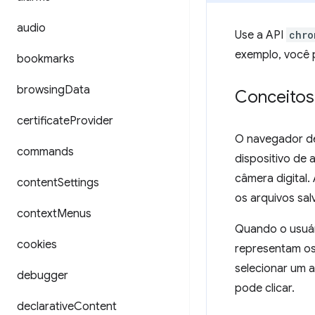
audio
Use a API
chro
exemplo, você p
bookmarks
browsing
Data
Conceitos
certificate
Provider
O navegador de
commands
dispositivo de
câmera digital
content
Settings
os arquivos sal
context
Menus
Quando o usuár
cookies
representam os 
selecionar um a
debugger
pode clicar.
declarative
Content