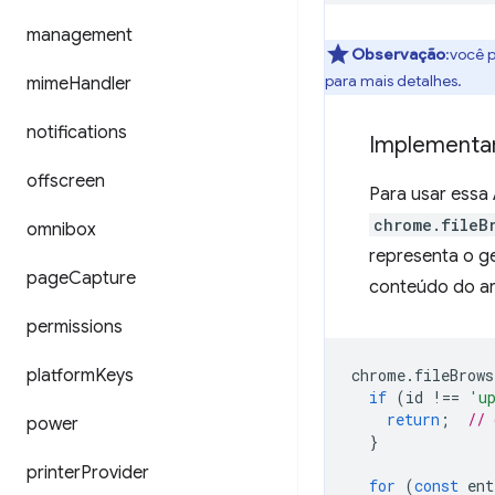
management
Observação
:você p
para mais detalhes.
mime
Handler
notifications
Implementar
offscreen
Para usar essa
chrome.fileB
omnibox
representa o g
page
Capture
conteúdo do ar
permissions
platform
Keys
chrome
.
fileBrows
if
(
id
!==
'u
return
;
// 
power
}
printer
Provider
for
(
const
ent