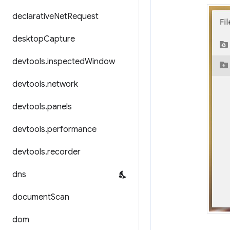
declarative
Net
Request
desktop
Capture
devtools
.
inspected
Window
devtools
.
network
devtools
.
panels
devtools
.
performance
devtools
.
recorder
dns
document
Scan
dom