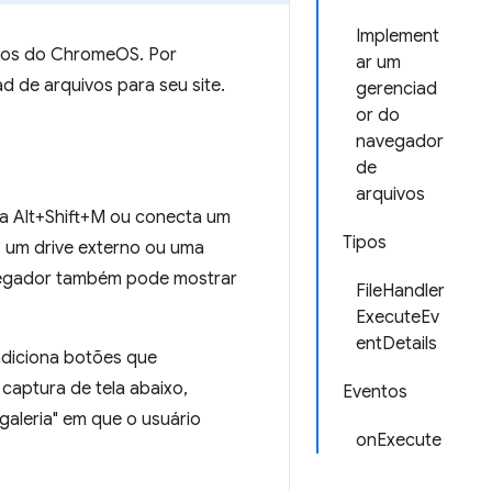
Implement
ivos do ChromeOS. Por
ar um
d de arquivos para seu site.
gerenciad
or do
navegador
de
arquivos
a Alt+Shift+M ou conecta um
Tipos
 um drive externo ou uma
navegador também pode mostrar
FileHandler
ExecuteEv
entDetails
adiciona botões que
captura de tela abaixo,
Eventos
galeria" em que o usuário
onExecute