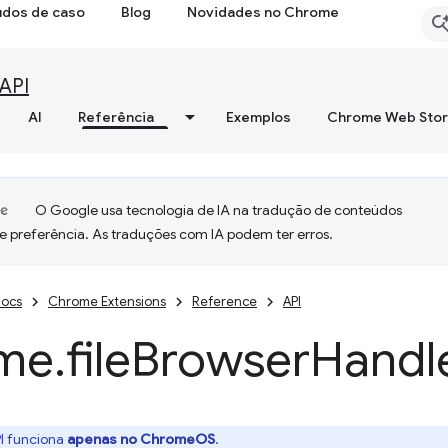
udos de caso
Blog
Novidades no Chrome
API
AI
Referência
Exemplos
Chrome Web Sto
O Google usa tecnologia de IA na tradução de conteúdos
e preferência. As traduções com IA podem ter erros.
ocs
Chrome Extensions
Reference
API
me
.
file
Browser
Handl
I funciona
apenas no ChromeOS
.