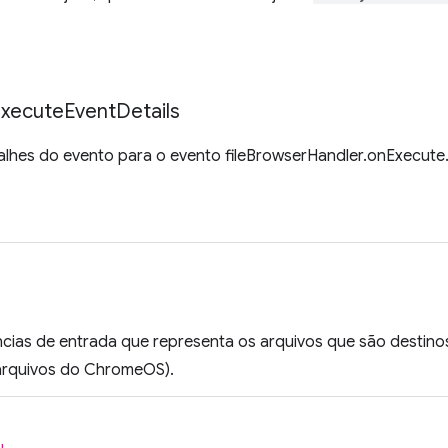
xecute
Event
Details
alhes do evento para o evento fileBrowserHandler.onExecute
âncias de entrada que representa os arquivos que são destin
arquivos do ChromeOS).
l