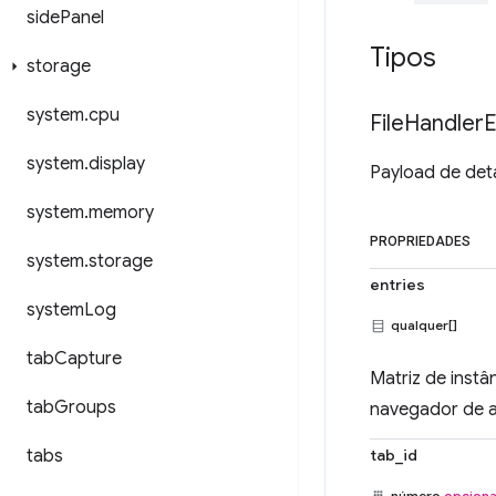
side
Panel
Tipos
storage
system
.
cpu
File
Handler
E
system
.
display
Payload de det
system
.
memory
PROPRIEDADES
system
.
storage
entries
system
Log
qualquer[]
tab
Capture
Matriz de inst
tab
Groups
navegador de 
tabs
tab_id
número
opciona