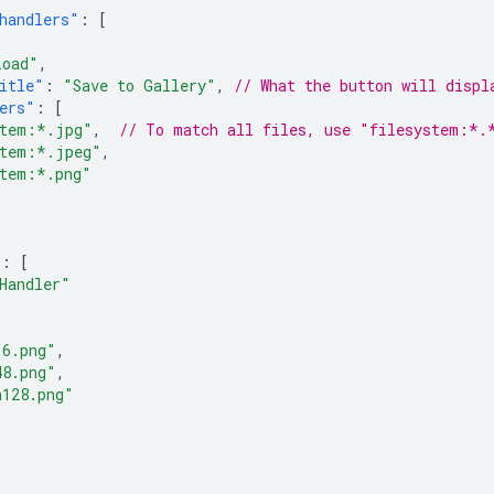
handlers"
:
[
load"
,
itle"
:
"Save to Gallery"
,
// What the button will displ
ers"
:
[
stem:*.jpg"
,
// To match all files, use "filesystem:*.
stem:*.jpeg"
,
stem:*.png"
:
[
Handler"
16.png"
,
48.png"
,
n128.png"