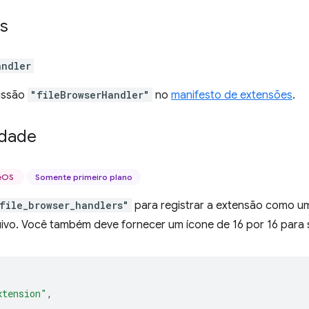
s
andler
issão
"fileBrowserHandler"
no
manifesto de extensões
.
idade
eOS
Somente primeiro plano
file_browser_handlers"
para registrar a extensão como u
uivo. Você também deve fornecer um ícone de 16 por 16 para 
xtension"
,