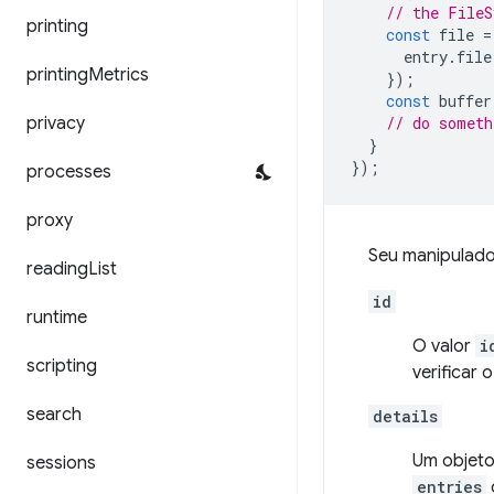
// the FileS
printing
const
file
=
entry
.
file
printing
Metrics
});
const
buffer
privacy
// do someth
}
});
processes
proxy
Seu manipulado
reading
List
id
runtime
O valor
i
scripting
verificar 
search
details
Um objeto
sessions
entries