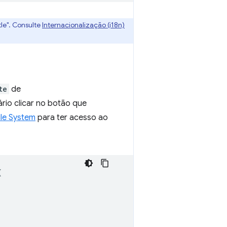
tle". Consulte
Internacionalização (i18n)
te
de
rio clicar no botão que
ile System
para ter acesso ao
{