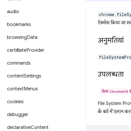
audio
chrome.fileS
ऐक्सेस किया जा स
bookmarks
browsing
Data
अनुमतियां
certificate
Provider
fileSystemPr
commands
उपलब्धता
content
Settings
context
Menus
सिर्फ़ ChromeOS क
cookies
File System Pro
के बारे में एलान क
debugger
declarative
Content