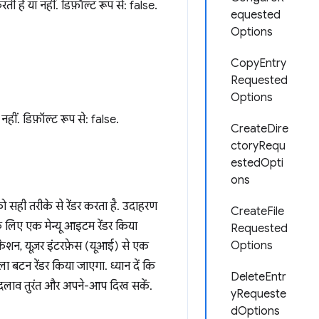
ै या नहीं. डिफ़ॉल्ट रूप से: false.
equested
Options
CopyEntry
Requested
Options
हीं. डिफ़ॉल्ट रूप से: false.
CreateDire
ctoryRequ
estedOpti
ons
 सही तरीके से रेंडर करता है. उदाहरण
CreateFile
के लिए एक मेन्यू आइटम रेंडर किया
Requested
Options
िकेशन, यूज़र इंटरफ़ेस (यूआई) से एक
वाला बटन रेंडर किया जाएगा. ध्यान दें कि
DeleteEntr
बदलाव तुरंत और अपने-आप दिख सकें.
yRequeste
dOptions