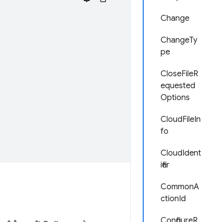
Change
ChangeTy
pe
CloseFileR
equested
Options
CloudFileIn
fo
CloudIdent
ifier
CommonA
ctionId
ConfigureR