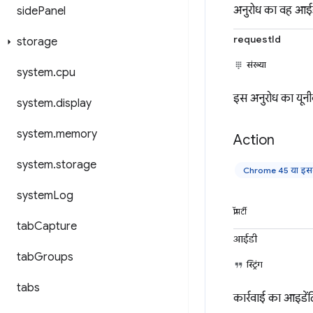
अनुरोध का वह आईडी
side
Panel
requestId
storage
संख्या
system
.
cpu
इस अनुरोध का यूनी
system
.
display
system
.
memory
Action
system
.
storage
Chrome 45 या इसके
system
Log
प्रॉपर्टी
tab
Capture
आईडी
tab
Groups
स्ट्रिंग
tabs
कार्रवाई का आइडेंटि