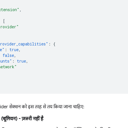
xtension"
,
:
[
Provider"
rovider_capabilities"
:
{
e"
:
true
,
:
false
,
ounts"
:
true
,
network"
ider सेक्शन को इस तरह से तय किया जाना चाहिए:
(बूलियन)
- ज़रूरी नहीं है