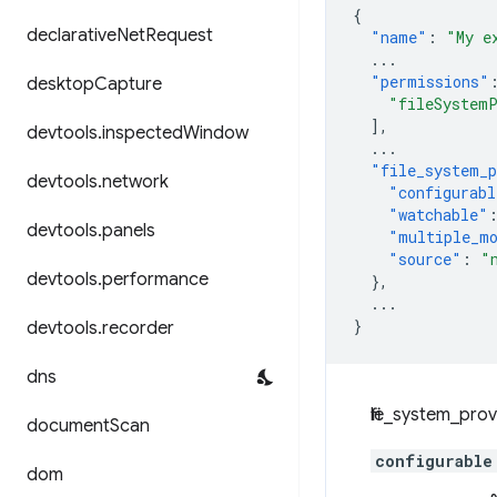
{
declarative
Net
Request
"name"
:
"My e
...
"permissions"
desktop
Capture
"fileSystem
],
devtools
.
inspected
Window
...
"file_system_p
devtools
.
network
"configurabl
"watchable"
devtools
.
panels
"multiple_m
"source"
:
"
devtools
.
performance
},
...
}
devtools
.
recorder
dns
file_system_prov
document
Scan
configurable
dom