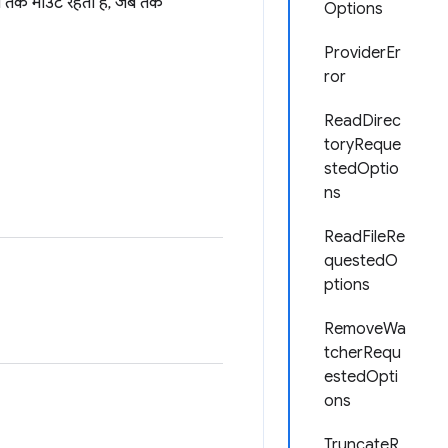
ब तक माउंट रहता है, जब तक
Options
ProviderEr
ror
ReadDirec
toryReque
stedOptio
ns
ReadFileRe
questedO
ptions
RemoveWa
tcherRequ
estedOpti
ons
TruncateR