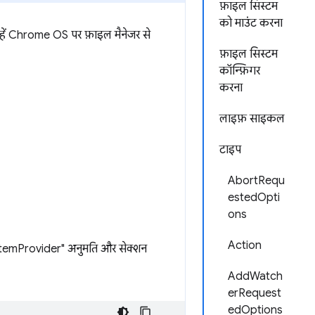
फ़ाइल सिस्टम
को माउंट करना
हें Chrome OS पर फ़ाइल मैनेजर से
फ़ाइल सिस्टम
कॉन्फ़िगर
करना
लाइफ़ साइकल
टाइप
AbortRequ
estedOpti
ons
Action
SystemProvider" अनुमति और सेक्शन
AddWatch
erRequest
edOptions