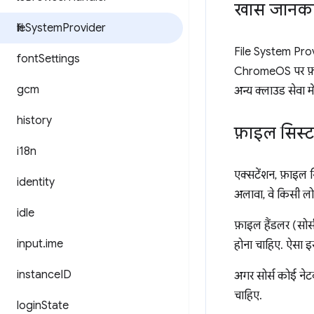
खास जानका
file
System
Provider
File System Provi
font
Settings
ChromeOS पर फ़ाइल 
gcm
अन्य क्लाउड सेवा म
history
फ़ाइल सिस्
i18n
एक्सटेंशन, फ़ाइल स
identity
अलावा, वे किसी लो
idle
फ़ाइल हैंडलर (सोर्
input
.
ime
होना चाहिए. ऐसा इ
instance
ID
अगर सोर्स कोई नेटव
चाहिए.
login
State