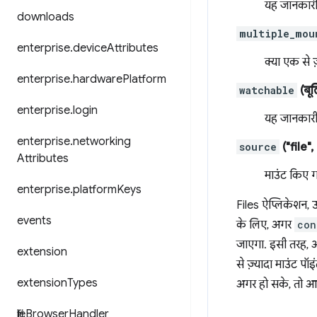
यह जानकारी 
downloads
multiple_mou
enterprise
.
device
Attributes
क्या एक से ज
enterprise
.
hardware
Platform
watchable
(बू
enterprise
.
login
यह जानकारी क
enterprise
.
networking
source
("file"
Attributes
माउंट किए ग
enterprise
.
platform
Keys
Files ऐप्लिकेशन, 
events
के लिए, अगर
con
जाएगा. इसी तरह,
extension
से ज़्यादा माउंट प
extension
Types
अगर हो सके, तो आ
file
Browser
Handler