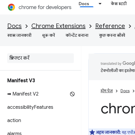
Docs
केस स्टडी
Docs
Chrome Extensions
Reference
खास जानकारी
शुरू करें
कॉन्टेंट बनाना
कुछ करना सीखें
टेक्नोलॉजी का इस्तेमाल
Manifest V3
होम पेज
Docs
➡ Manifest V2
chro
accessibility
Features
action
अहम जानकारी:
यह एप
alarms