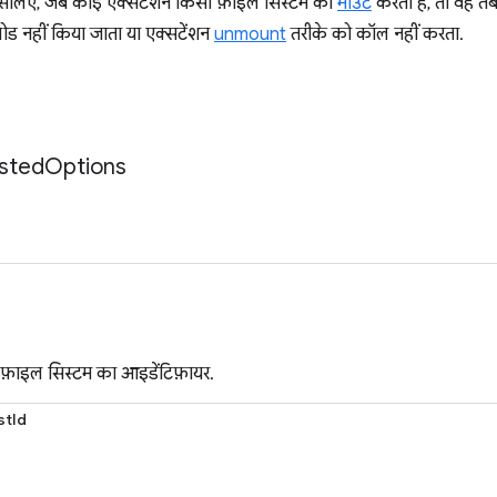
. इसलिए, जब कोई एक्सटेंशन किसी फ़ाइल सिस्टम को
माउंट
करता है, तो वह त
ड नहीं किया जाता या एक्सटेंशन
unmount
तरीके को कॉल नहीं करता.
sted
Options
़े फ़ाइल सिस्टम का आइडेंटिफ़ायर.
stId