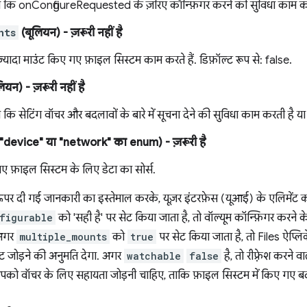
कि onConfigureRequested के ज़रिए कॉन्फ़िगर करने की सुविधा काम करती ह
nts
(बूलियन)
- ज़रूरी नहीं है
़्यादा माउंट किए गए फ़ाइल सिस्टम काम करते हैं. डिफ़ॉल्ट रूप से: false.
लियन)
- ज़रूरी नहीं है
ि सेटिंग वॉचर और बदलावों के बारे में सूचना देने की सुविधा काम करती है या न
, "device" या "network" का enum)
- ज़रूरी है
ए फ़ाइल सिस्टम के लिए डेटा का सोर्स.
ऊपर दी गई जानकारी का इस्तेमाल करके, यूज़र इंटरफ़ेस (यूआई) के एलिमेंट को
figurable
को 'सही है' पर सेट किया जाता है, तो वॉल्यूम कॉन्फ़िगर करने 
 अगर
multiple_mounts
को
true
पर सेट किया जाता है, तो Files ऐप्ल
ॉइंट जोड़ने की अनुमति देगा. अगर
watchable
false
है, तो रीफ़्रेश करने 
पको वॉचर के लिए सहायता जोड़नी चाहिए, ताकि फ़ाइल सिस्टम में किए गए 