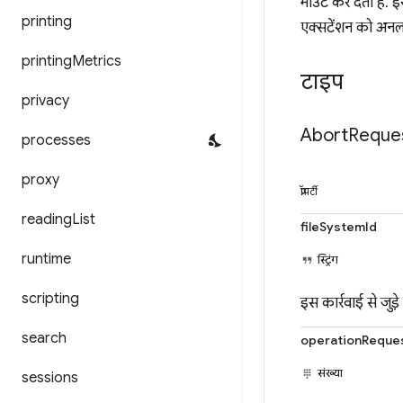
माउंट कर देता है
printing
एक्सटेंशन को अनलो
printing
Metrics
टाइप
privacy
Abort
Reque
processes
proxy
प्रॉपर्टी
reading
List
fileSystemId
runtime
स्ट्रिंग
scripting
इस कार्रवाई से जुड
search
operationReque
संख्या
sessions