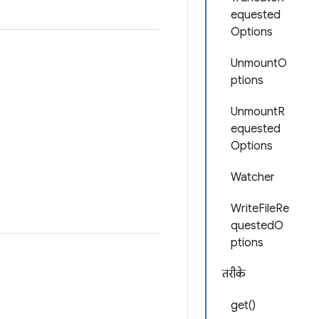
equested
Options
UnmountO
ptions
UnmountR
equested
Options
Watcher
WriteFileRe
questedO
ptions
तरीके
get()