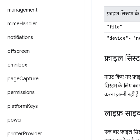
management
फ़ाइल सिस्टम के
mime
Handler
"file"
notifications
"device"
"n
या
offscreen
फ़ाइल सिस्
omnibox
माउंट किए गए फ़ा
page
Capture
सिस्टम के लिए काम 
permissions
करना ज़रूरी नहीं है.
platform
Keys
लाइफ़ सा
power
एक बार फ़ाइल सिस्ट
printer
Provider