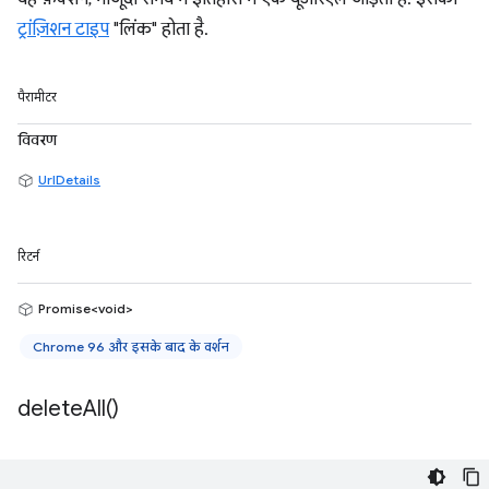
ट्रांज़िशन टाइप
"लिंक" होता है.
पैरामीटर
विवरण
UrlDetails
रिटर्न
Promise<void>
Chrome 96 और इसके बाद के वर्शन
delete
All(
)