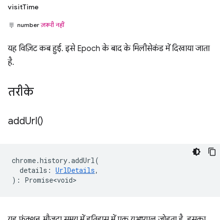
visitTime
number
ज़रूरी नहीं
यह विज़िट कब हुई. इसे Epoch के बाद के मिलीसेकंड में दिखाया जाता
है.
तरीके
add
Url(
)
chrome
.
history
.
addUrl
(
details
:
UrlDetails
,
)
:
Promise<void>
यह फ़ंक्शन, मौजूदा समय में इतिहास में एक यूआरएल जोड़ता है. इसका