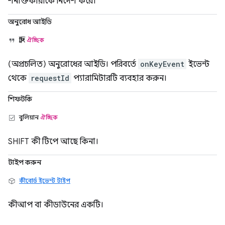
শনাক্তকারীকে নির্দেশ করে।
অনুরোধ আইডি
স্ট্রিং
ঐচ্ছিক
(অপ্রচলিত) অনুরোধের আইডি। পরিবর্তে
onKeyEvent
ইভেন্ট
থেকে
requestId
প্যারামিটারটি ব্যবহার করুন।
শিফটকি
বুলিয়ান
ঐচ্ছিক
SHIFT কী টিপে আছে কিনা।
টাইপ করুন
কীবোর্ড ইভেন্ট টাইপ
কীআপ বা কীডাউনের একটি।