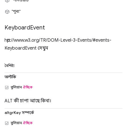
"পাসওয়ার্ড"
"শূন্য"
Keyboard
Event
http://www.w3.org/TR/DOM-Level-3-Events/#events-
KeyboardEvent দেখুন
বৈশিষ্ট্য
অল্টকি
বুলিয়ান
ঐচ্ছিক
ALT কী চাপা আছে কিনা।
altgrKey সম্পর্কে
বুলিয়ান
ঐচ্ছিক