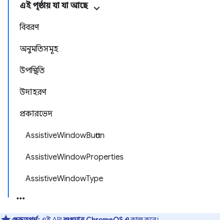
এই পৃষ্ঠায় যা যা আছে
বিবরণ
অনুমতিসমূহ
উপস্থিতি
উদাহরণ
প্রকারভেদ
AssistiveWindowButton
AssistiveWindowProperties
AssistiveWindowType
গুরুত্বপূর্ণ:
এই API
শুধুমাত্র ChromeOS এ
কাজ করে।