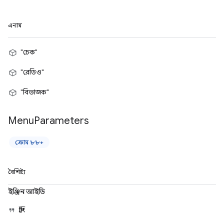
এনাম
"চেক"
"রেডিও"
"বিভাজক"
Menu
Parameters
ক্রোম ৮৮+
বৈশিষ্ট্য
ইঞ্জিন আইডি
স্ট্রিং