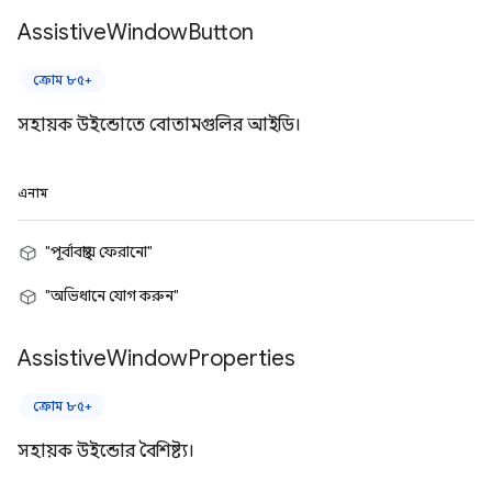
Assistive
Window
Button
ক্রোম ৮৫+
সহায়ক উইন্ডোতে বোতামগুলির আইডি।
এনাম
"পূর্বাবস্থায় ফেরানো"
"অভিধানে যোগ করুন"
Assistive
Window
Properties
ক্রোম ৮৫+
সহায়ক উইন্ডোর বৈশিষ্ট্য।