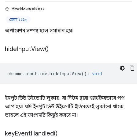
প্রতিশ্রুতি<অকার্যকর>
ক্রোম ১১১+
অপারেশন সম্পন্ন হলে সমাধান হয়।
hide
Input
View(
)
chrome
.
input
.
ime
.
hideInputView
()
:
void
ইনপুট ভিউ উইন্ডোটি লুকায়, যা সিস্টেম দ্বারা স্বয়ংক্রিয়ভাবে পপ
আপ হয়। যদি ইনপুট ভিউ উইন্ডোটি ইতিমধ্যেই লুকানো থাকে,
তাহলে এই ফাংশনটি কিছুই করবে না।
key
Event
Handled(
)