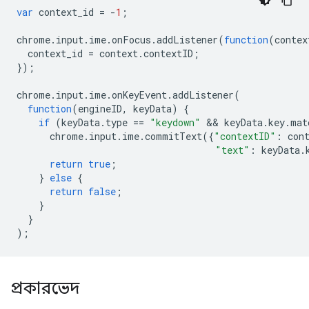
var
context_id
=
-
1
;
chrome
.
input
.
ime
.
onFocus
.
addListener
(
function
(
contex
context_id
=
context
.
contextID
;
});
chrome
.
input
.
ime
.
onKeyEvent
.
addListener
(
function
(
engineID
,
keyData
)
{
if
(
keyData
.
type
==
"keydown"
 && 
keyData
.
key
.
mat
chrome
.
input
.
ime
.
commitText
({
"contextID"
:
con
"text"
:
keyData
.
return
true
;
}
else
{
return
false
;
}
}
);
প্রকারভেদ