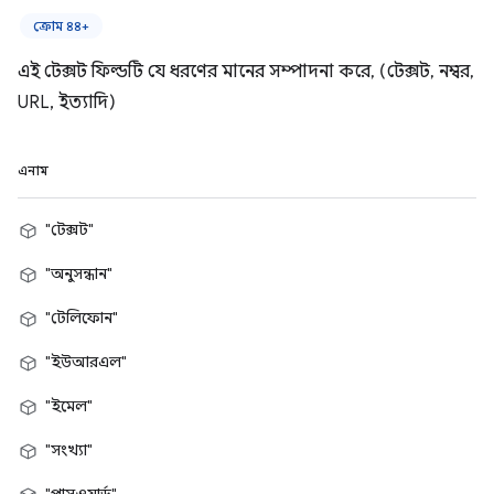
ক্রোম ৪৪+
এই টেক্সট ফিল্ডটি যে ধরণের মানের সম্পাদনা করে, (টেক্সট, নম্বর,
URL, ইত্যাদি)
এনাম
"টেক্সট"
"অনুসন্ধান"
"টেলিফোন"
"ইউআরএল"
"ইমেল"
"সংখ্যা"