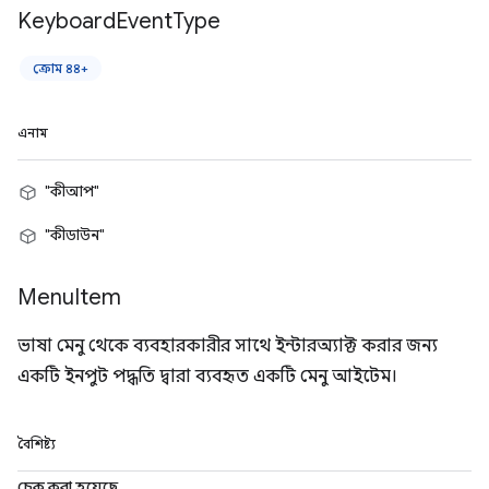
Keyboard
Event
Type
ক্রোম ৪৪+
এনাম
"কীআপ"
"কীডাউন"
Menu
Item
ভাষা মেনু থেকে ব্যবহারকারীর সাথে ইন্টারঅ্যাক্ট করার জন্য
একটি ইনপুট পদ্ধতি দ্বারা ব্যবহৃত একটি মেনু আইটেম।
বৈশিষ্ট্য
চেক করা হয়েছে