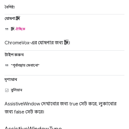
বৈশিষ্ট্য
ঘোষণা স্ট্রিং
স্ট্রিং
ঐচ্ছিক
ChromeVox-এর ঘোষণার জন্য স্ট্রিং।
টাইপ করুন
"পূর্বাবস্থায় ফেরানো"
দৃশ্যমান
বুলিয়ান
AssistiveWindow দেখানোর জন্য true সেট করে, লুকানোর
জন্য false সেট করে।