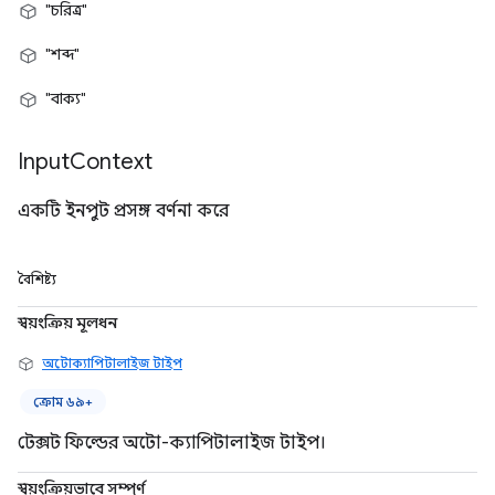
"চরিত্র"
"শব্দ"
"বাক্য"
Input
Context
একটি ইনপুট প্রসঙ্গ বর্ণনা করে
বৈশিষ্ট্য
স্বয়ংক্রিয় মূলধন
অটোক্যাপিটালাইজ টাইপ
ক্রোম ৬৯+
টেক্সট ফিল্ডের অটো-ক্যাপিটালাইজ টাইপ।
স্বয়ংক্রিয়ভাবে সম্পূর্ণ