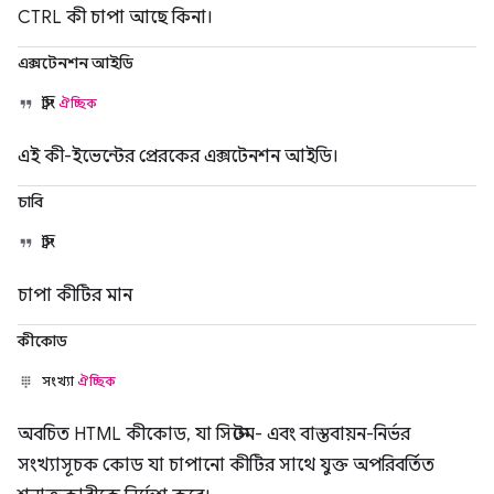
CTRL কী চাপা আছে কিনা।
এক্সটেনশন আইডি
স্ট্রিং
ঐচ্ছিক
এই কী-ইভেন্টের প্রেরকের এক্সটেনশন আইডি।
চাবি
স্ট্রিং
চাপা কীটির মান
কীকোড
সংখ্যা
ঐচ্ছিক
অবচিত HTML কীকোড, যা সিস্টেম- এবং বাস্তবায়ন-নির্ভর
সংখ্যাসূচক কোড যা চাপানো কীটির সাথে যুক্ত অপরিবর্তিত