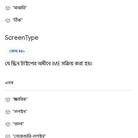
"মাঝারি"
"ঠিক"
Screen
Type
ক্রোম ৪৪+
যে স্ক্রিন টাইপের অধীনে IME সক্রিয় করা হয়।
এনাম
"স্বাভাবিক"
"লগইন"
"তালা"
"সেকেন্ডারি-লগইন"