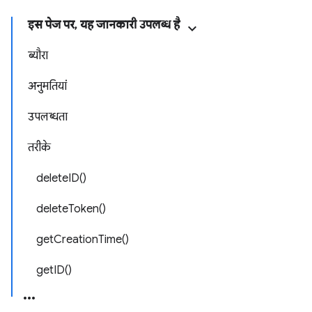
इस पेज पर, यह जानकारी उपलब्ध है
ब्यौरा
अनुमतियां
उपलब्धता
तरीके
deleteID()
deleteToken()
getCreationTime()
getID()