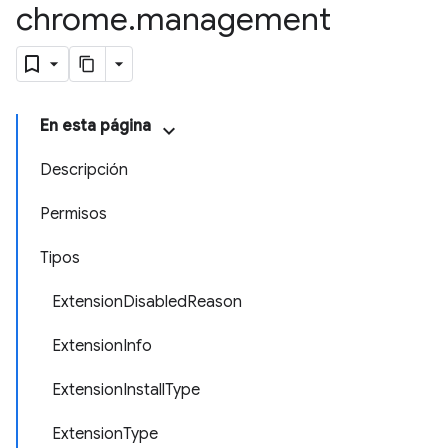
chrome
.
management
En esta página
Descripción
Permisos
Tipos
Extension
Disabled
Reason
Extension
Info
Extension
Install
Type
Extension
Type