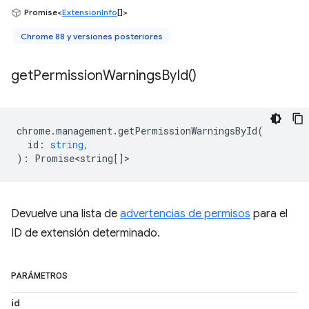
Promise<
ExtensionInfo
[]>
Chrome 88 y versiones posteriores
get
Permission
Warnings
By
Id(
)
chrome
.
management
.
getPermissionWarningsById
(
id
:
string
,
)
:
Promise<string
[]>
Devuelve una lista de
advertencias de permisos
para el
ID de extensión determinado.
PARÁMETROS
id