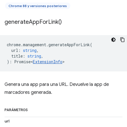
Chrome 88 y versiones posteriores
generate
App
For
Link(
)
chrome
.
management
.
generateAppForLink
(
url
:
string
,
title
:
string
,
)
:
Promise<
ExtensionInfo
>
Genera una app para una URL. Devuelve la app de
marcadores generada.
PARÁMETROS
url