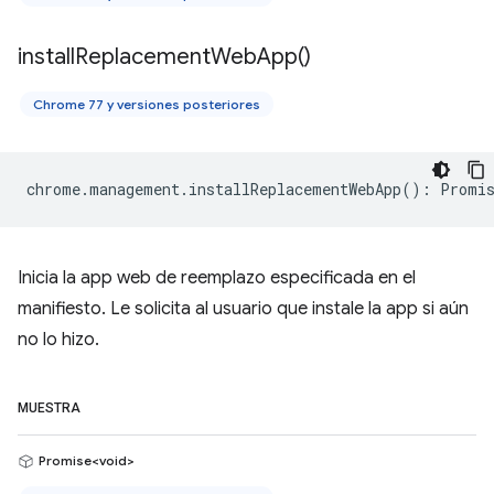
install
Replacement
Web
App(
)
Chrome 77 y versiones posteriores
chrome
.
management
.
installReplacementWebApp
()
:
Promis
Inicia la app web de reemplazo especificada en el
manifiesto. Le solicita al usuario que instale la app si aún
no lo hizo.
MUESTRA
Promise<void>