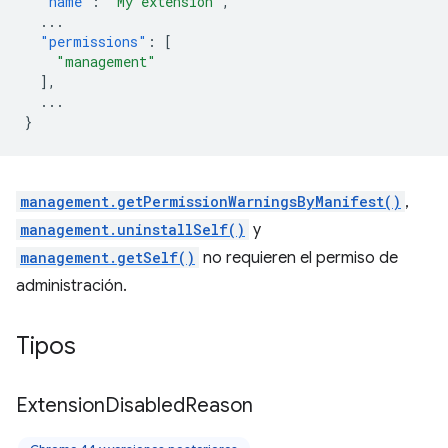
"name"
:
"My extension"
,
...
"permissions"
:
[
"management"
],
...
}
management.getPermissionWarningsByManifest()
,
management.uninstallSelf()
y
management.getSelf()
no requieren el permiso de
administración.
Tipos
Extension
Disabled
Reason