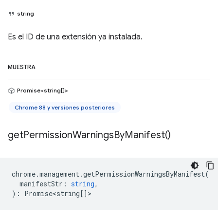
string
Es el ID de una extensión ya instalada.
MUESTRA
Promise<string[]>
Chrome 88 y versiones posteriores
get
Permission
Warnings
By
Manifest(
)
chrome
.
management
.
getPermissionWarningsByManifest
(
manifestStr
:
string
,
)
:
Promise<string
[]>