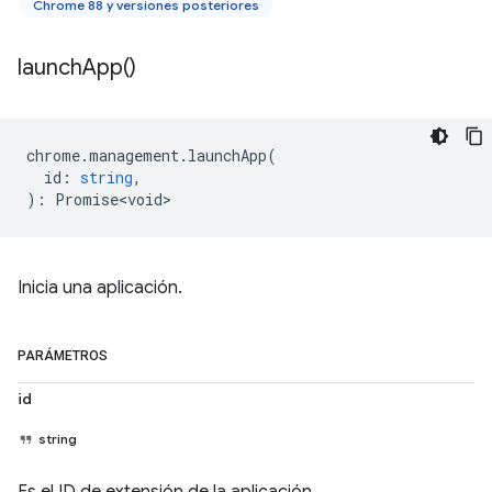
Chrome 88 y versiones posteriores
launch
App(
)
chrome
.
management
.
launchApp
(
id
:
string
,
)
:
Promise<void>
Inicia una aplicación.
PARÁMETROS
id
string