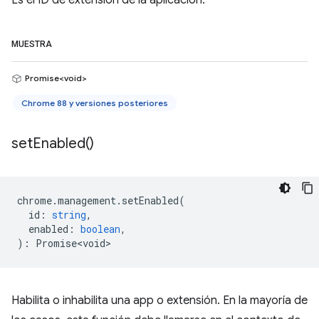
Es el ID de extensión de la aplicación.
MUESTRA
Promise<void>
Chrome 88 y versiones posteriores
set
Enabled(
)
chrome
.
management
.
setEnabled
(
id
:
string
,
enabled
:
boolean
,
)
:
Promise<void>
Habilita o inhabilita una app o extensión. En la mayoría de