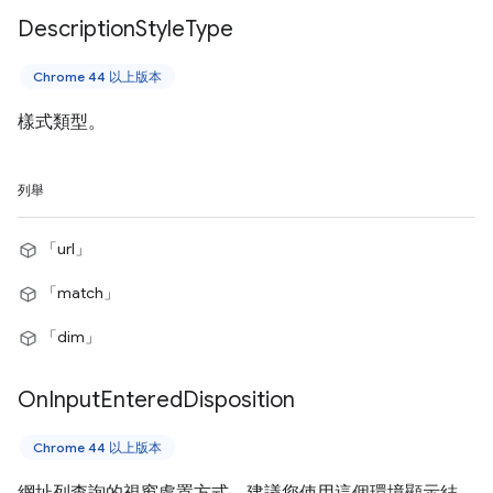
Description
Style
Type
Chrome 44 以上版本
樣式類型。
列舉
「url」
「match」
「dim」
On
Input
Entered
Disposition
Chrome 44 以上版本