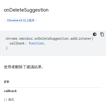
on
Delete
Suggestion
Chrome 63 以上版本
chrome
.
omnibox
.
onDeleteSuggestion
.
addListener
(
callback
:
function
,
)
使用者刪除了建議結果。
參數
callback
函式