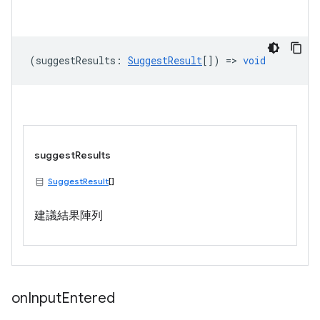
(
suggestResults
:
SuggestResult
[]) =>
void
suggestResults
SuggestResult
[]
建議結果陣列
on
Input
Entered