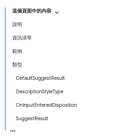
這個頁面中的內容
說明
資訊清單
範例
類型
DefaultSuggestResult
DescriptionStyleType
OnInputEnteredDisposition
SuggestResult