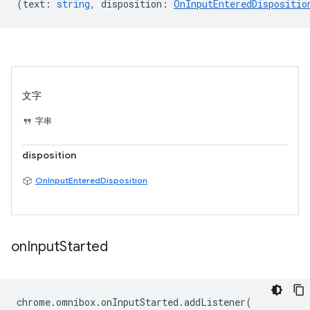
(
text
:
string
,
disposition
:
OnInputEnteredDispositio
文字
字串
disposition
OnInputEnteredDisposition
on
Input
Started
chrome
.
omnibox
.
onInputStarted
.
addListener
(