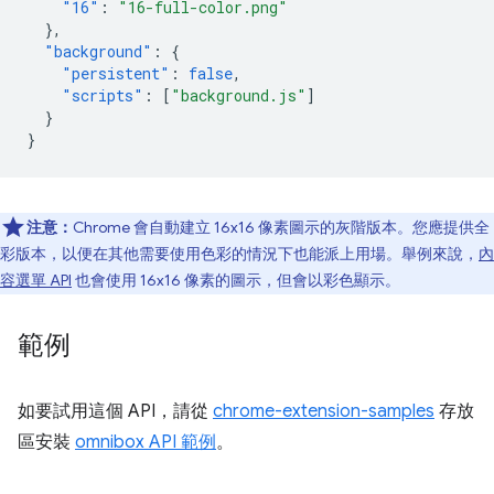
"16"
:
"16-full-color.png"
},
"background"
:
{
"persistent"
:
false
,
"scripts"
:
[
"background.js"
]
}
}
注意：
Chrome 會自動建立 16x16 像素圖示的灰階版本。您應提供全
彩版本，以便在其他需要使用色彩的情況下也能派上用場。舉例來說，
內
容選單 API
也會使用 16x16 像素的圖示，但會以彩色顯示。
範例
如要試用這個 API，請從
chrome-extension-samples
存放
區安裝
omnibox API 範例
。