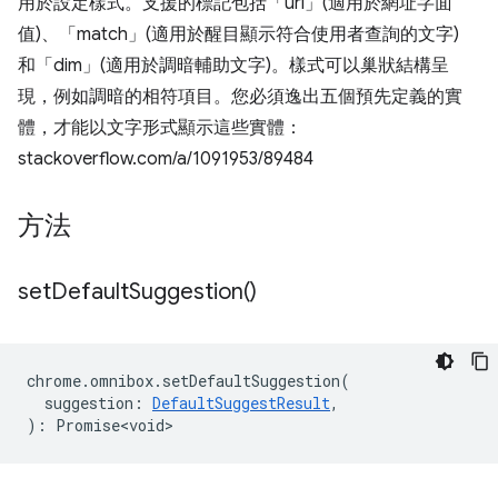
用於設定樣式。支援的標記包括「url」(適用於網址字面
值)、「match」(適用於醒目顯示符合使用者查詢的文字)
和「dim」(適用於調暗輔助文字)。樣式可以巢狀結構呈
現，例如調暗的相符項目。您必須逸出五個預先定義的實
體，才能以文字形式顯示這些實體：
stackoverflow.com/a/1091953/89484
方法
set
Default
Suggestion(
)
chrome
.
omnibox
.
setDefaultSuggestion
(
suggestion
:
DefaultSuggestResult
,
)
:
Promise<void>