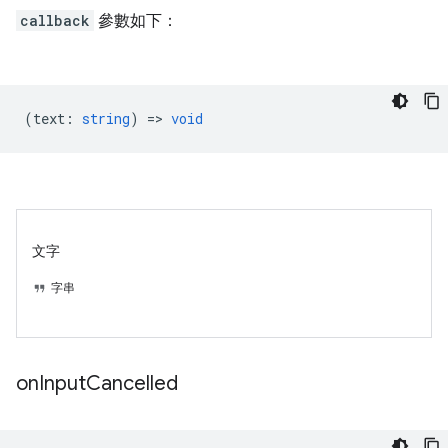
callback
參數如下：
(
text
:
string
) =>
void
文字
字串
on
Input
Cancelled