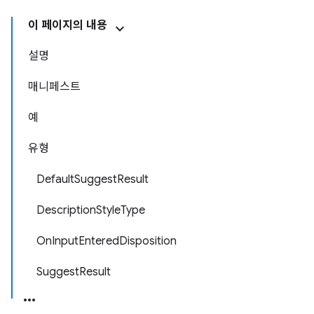
이 페이지의 내용
설명
매니페스트
예
유형
DefaultSuggestResult
DescriptionStyleType
OnInputEnteredDisposition
SuggestResult