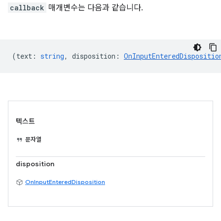
callback
매개변수는 다음과 같습니다.
(
text
:
string
,
disposition
:
OnInputEnteredDispositio
텍스트
문자열
disposition
OnInputEnteredDisposition