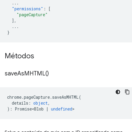
...
"permissions"
:
[
"pageCapture"
],
...
}
Métodos
save
As
MHTML(
)
chrome
.
pageCapture
.
saveAsMHTML
(
details
:
object
,
)
:
Promise<Blob
|
undefined
>