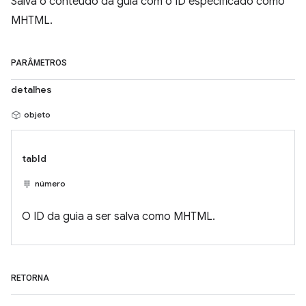
Salva o conteúdo da guia com o ID especificado como
MHTML.
PARÂMETROS
detalhes
objeto
tabId
número
O ID da guia a ser salva como MHTML.
RETORNA