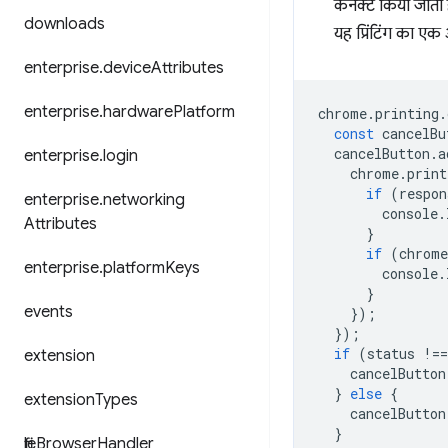
कनेक्ट किया जाता ह
downloads
यह प्रिंटिंग का ए
enterprise
.
device
Attributes
enterprise
.
hardware
Platform
chrome
.
printing
.
const
cancelBu
cancelButton
.
a
enterprise
.
login
chrome
.
print
if
(
respon
enterprise
.
networking
console
.
Attributes
}
if
(
chrome
enterprise
.
platform
Keys
console
.
}
events
});
});
if
(
status
!==
extension
cancelButton
}
else
{
extension
Types
cancelButton
}
file
Browser
Handler