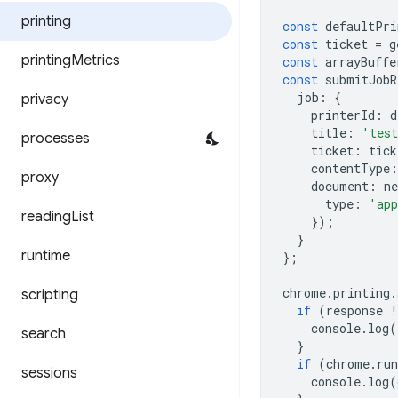
printing
const
defaultPri
const
ticket
=
g
printing
Metrics
const
arrayBuffe
const
submitJobR
job
:
{
privacy
printerId
:
d
title
:
'tes
processes
ticket
:
tick
contentType
:
proxy
document
:
ne
type
:
'app
reading
List
});
}
runtime
};
chrome
.
printing
.
scripting
if
(
response
!
console
.
log
(
search
}
if
(
chrome
.
ru
sessions
console
.
log
(