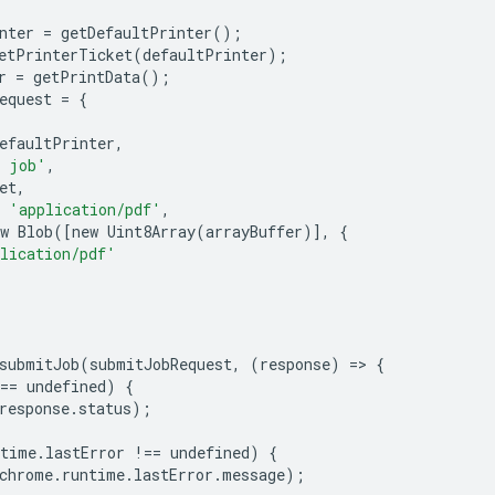
nter
=
getDefaultPrinter
();
etPrinterTicket
(
defaultPrinter
);
r
=
getPrintData
();
equest
=
{
efaultPrinter
,
t job'
,
et
,
'application/pdf'
,
w
Blob
([
new
Uint8Array
(
arrayBuffer
)],
{
lication/pdf'
submitJob
(
submitJobRequest
,
(
response
)
=
>
{
==
undefined
)
{
response
.
status
);
ntime
.
lastError
!==
undefined
)
{
chrome
.
runtime
.
lastError
.
message
);