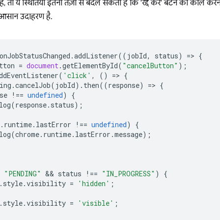
ै, तो ये स्थितियां इतनी तेज़ी से बदल सकती हैं कि 'रद्द करें' बटन को कॉल क
क आसान उदाहरण है.
onJobStatusChanged
.
addListener
((
jobId
,
status
)
=
>
{
tton
=
document
.
getElementById
(
"cancelButton"
);
ddEventListener
(
'click'
,
()
=
>
{
ing
.
cancelJob
(
jobId
).
then
((
response
)
=
>
{
se
!==
undefined
)
{
log
(
response
.
status
);
.
runtime
.
lastError
!==
undefined
)
{
log
(
chrome
.
runtime
.
lastError
.
message
);
"PENDING"
 && 
status
!==
"IN_PROGRESS"
)
{
.
style
.
visibility
=
'hidden'
;
.
style
.
visibility
=
'visible'
;