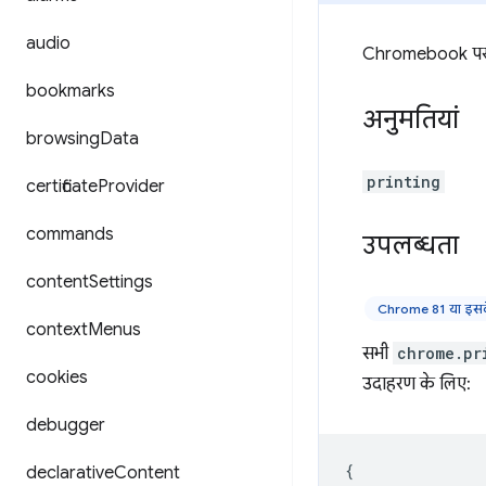
audio
Chromebook पर इंस
bookmarks
अनुमतियां
browsing
Data
printing
certificate
Provider
commands
उपलब्धता
content
Settings
Chrome 81 या इसके
context
Menus
सभी
chrome.pr
cookies
उदाहरण के लिए:
debugger
{
declarative
Content