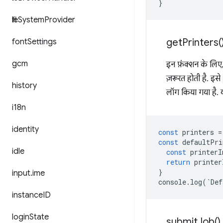
}
file
System
Provider
get
Printers(
font
Settings
gcm
इन फ़ंक्शन के लिए,
ज़रूरत होती है. इसे
history
लॉग किया गया है. य
i18n
identity
const
printers
=
const
defaultPri
idle
const
printerI
return
printer
}
input
.
ime
console
.
log
(
`
Def
instance
ID
login
State
submit
Job(
)