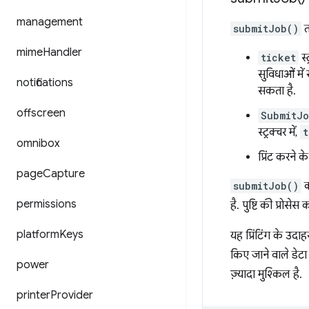
management
submitJob()
तर
mime
Handler
ticket
स्
सुविधाओं में
notifications
सकता है.
offscreen
SubmitJo
स्ट्रक्चर में,
t
omnibox
प्रिंट करने 
page
Capture
submitJob()
क
permissions
है. पुष्टि की प्रोस
platform
Keys
यह प्रिंटिंग के उदा
किए जाने वाले डेट
power
ज़्यादा मुश्किल है.
printer
Provider