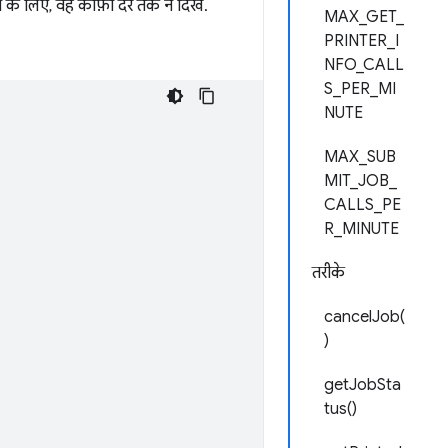
रने के लिए, वह काफ़ी देर तक न दिखे.
MAX_GET_
PRINTER_I
NFO_CALL
S_PER_MI
NUTE
MAX_SUB
MIT_JOB_
CALLS_PE
R_MINUTE
तरीके
cancelJob(
)
getJobSta
tus()