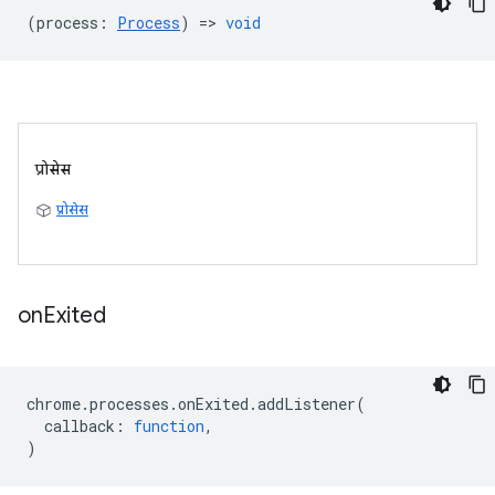
(
process
:
Process
) =>
void
प्रोसेस
प्रोसेस
on
Exited
chrome
.
processes
.
onExited
.
addListener
(
callback
:
function
,
)