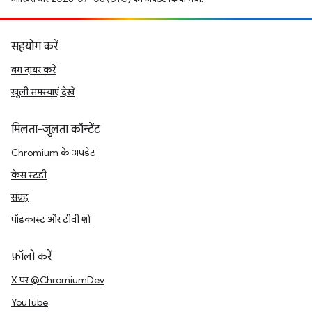
सहयोग करें
बग दायर करें
खुली समस्याएं देखें
मिलता-जुलता कॉन्टेंट
Chromium के अपडेट
केस स्टडी
संग्रह
पॉडकास्ट और टीवी शो
फ़ॉलो करें
X पर @ChromiumDev
YouTube