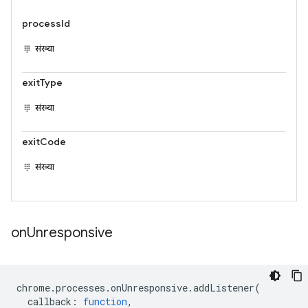
processId
संख्या
exitType
संख्या
exitCode
संख्या
on
Unresponsive
chrome
.
processes
.
onUnresponsive
.
addListener
(
callback
:
function
,