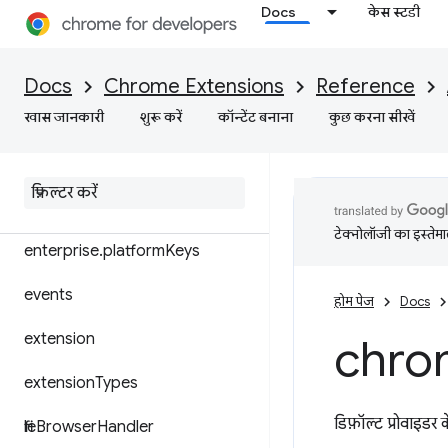
downloads
Docs
केस स्टडी
enterprise.deviceAttributes
Docs
Chrome Extensions
Reference
enterprise.hardwarePlatform
खास जानकारी
शुरू करें
कॉन्टेंट बनाना
कुछ करना सीखें
enterprise
.
login
enterprise
.
networking
Attributes
टेक्नोलॉजी का इस्तेमाल
enterprise
.
platform
Keys
events
होम पेज
Docs
extension
chro
extension
Types
डिफ़ॉल्ट प्रोवाइडर
file
Browser
Handler