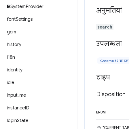
file
System
Provider
अनुमतियां
font
Settings
search
gcm
उपलब्धता
history
i18n
Chrome 87 या इसके
identity
टाइप
idle
Disposition
input
.
ime
instance
ID
ENUM
login
State
"CURRENT_TAB