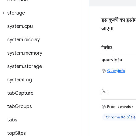
storage
इस कुकी का इस्तेमाल
system
.
cpu
जाएगा.
system
.
display
पैरामीटर
system
.
memory
queryInfo
system
.
storage
QueryInfo
system
Log
रिटर्न
tab
Capture
tab
Groups
Promise<void>
Chrome 96 और इसक
tabs
top
Sites