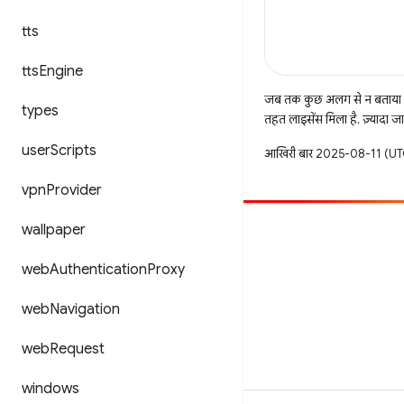
tts
tts
Engine
जब तक कुछ अलग से न बताया ज
types
तहत लाइसेंस मिला है. ज़्यादा 
user
Scripts
आखिरी बार 2025-08-11 (UTC
vpn
Provider
wallpaper
सहयोग करें
बग दायर करें
web
Authentication
Proxy
खुली समस्याएं देखें
web
Navigation
web
Request
windows