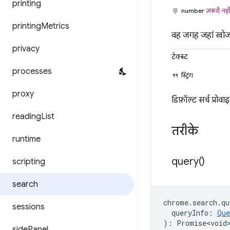
printing
number
ज़रूरी नही
printing
Metrics
वह जगह जहां खोज 
privacy
टेक्स्ट
processes
स्ट्रिंग
proxy
डिफ़ॉल्ट सर्च प्रोवाइ
reading
List
तरीके
runtime
query(
)
scripting
search
chrome
.
search
.
qu
sessions
queryInfo
:
Que
)
:
Promise<void
side
Panel