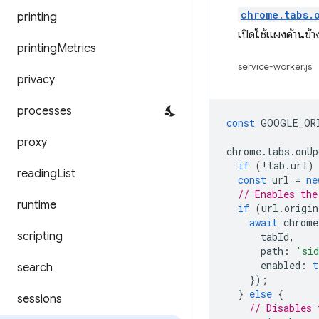
chrome.tabs.
printing
เปิดใช้แผงด้านข้า
printingMetrics
service-worker.js:
privacy
processes
const
GOOGLE_OR
proxy
chrome
.
tabs
.
onUp
if
(
!
tab
.
url
)
readingList
const
url
=
ne
// Enables the
runtime
if
(
url
.
origin
await
chrome
scripting
tabId
,
path
:
'sid
enabled
:
t
search
});
}
else
{
sessions
// Disables 