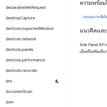
ความพร้อมใ
declarative
Net
Request
Chrome 114 ขึ้นไ
desktop
Capture
devtools
.
inspected
Window
แนวคิดและ
devtools
.
network
Side Panel API ช่
devtools
.
panels
เนื่องซึ่งเสริมเส้
devtools
.
performance
devtools
.
recorder
dns
document
Scan
dom