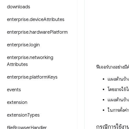
downloads
enterprise
.
device
Attributes
enterprise
.
hardware
Platform
enterprise
.
login
enterprise
.
networking
Attributes
ฟีเจอร์บางอย่างมีดั
enterprise
.
platform
Keys
แผงด้านข้าง
โดยอาจใช้ไ
events
แผงด้านข้า
extension
ในการตั้งค
extension
Types
กรณีการใช้งา
file
Browser
Handler