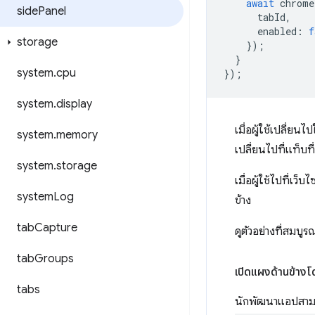
await
chrome
sidePanel
tabId
,
enabled
:
f
storage
});
}
system.cpu
});
system.display
เมื่อผู้ใช้เปลี่ยน
system.memory
เปลี่ยนไปที่แท็บที่
system.storage
เมื่อผู้ใช้ไปที่เ
systemLog
ข้าง
tabCapture
ดูตัวอย่างที่สมบูร
tabGroups
เปิดแผงด้านข้าง
tabs
นักพัฒนาแอปสามาร