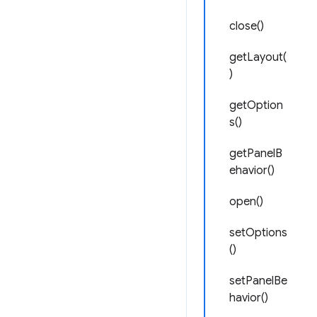
close()
getLayout(
)
getOption
s()
getPanelB
ehavior()
open()
setOptions
()
setPanelBe
havior()