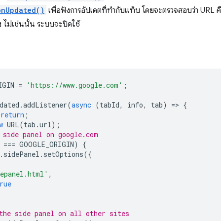
onUpdated()
เพื่อฟังการอัปเดตที่ทำกับแท็บ โดยจะตรวจสอบว่า URL ค
ง ไม่เช่นนั้น ระบบจะปิดใช้
IGIN
=
'https://www.google.com'
;
dated
.
addListener
(
async
(
tabId
,
info
,
tab
)
=
>
{
return
;
w
URL
(
tab
.
url
);
 side panel on google.com
===
GOOGLE_ORIGIN
)
{
.
sidePanel
.
setOptions
({
epanel.html'
,
rue
the side panel on all other sites