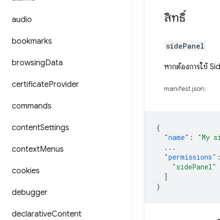
สิทธิ์
audio
bookmarks
sidePanel
browsing
Data
หากต้องการใช้ Sid
certificate
Provider
manifest.json:
commands
content
Settings
{
"name"
:
"My s
...
context
Menus
"permissions"
"sidePanel"
cookies
]
}
debugger
declarative
Content