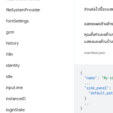
ส่วนต่อไปนี้จะแส
file
System
Provider
font
Settings
แสดงแผงด้านข้างเ
gcm
คุณตั้งค่าแผงด้าน
แสดงแผงด้านข้างเ
history
manifest.json:
i18n
identity
{
idle
"name"
:
"My s
...
input
.
ime
"side_panel"
:
"default_pat
}
instance
ID
...
}
login
State