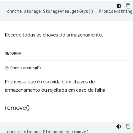
chrome
.
storage
.
StorageArea
.
getKeys
()
:
Promise<string
Recebe todas as chaves do armazenamento.
RETORNA
Promise<string[]>
Promessa que é resolvida com chaves de
armazenamento ou rejeitada em caso de falha.
remove(
)
chrome
.
storage
.
StorageArea
.
remove
(