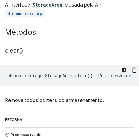
A interface
StorageArea
é usada pela API
chrome.storage
.
Métodos
clear(
)
chrome
.
storage
.
StorageArea
.
clear
()
:
Promise<void>
Remove todos os itens do armazenamento.
RETORNA
Promessa<void>