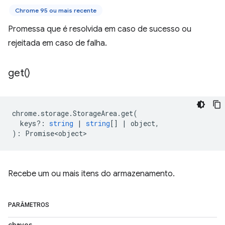
Chrome 95 ou mais recente
Promessa que é resolvida em caso de sucesso ou
rejeitada em caso de falha.
get(
)
chrome
.
storage
.
StorageArea
.
get
(
keys?
:
string
|
string
[]
|
object
,
)
:
Promise<object>
Recebe um ou mais itens do armazenamento.
PARÂMETROS
chaves