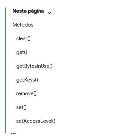
Nesta página
Métodos
clear()
get()
getBytesInUse()
getKeys()
remove()
set()
setAccessLevel()