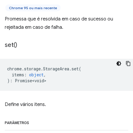
Chrome 95 ou mais recente
Promessa que é resolvida em caso de sucesso ou
rejeitada em caso de falha.
set(
)
chrome
.
storage
.
StorageArea
.
set
(
items
:
object
,
)
:
Promise<void>
Define vários itens.
PARÂMETROS