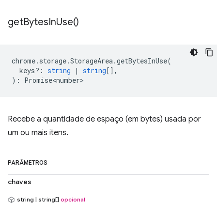
get
Bytes
In
Use(
)
chrome
.
storage
.
StorageArea
.
getBytesInUse
(
keys?
:
string
|
string
[],
)
:
Promise<number>
Recebe a quantidade de espaço (em bytes) usada por
um ou mais itens.
PARÂMETROS
chaves
string | string[]
opcional