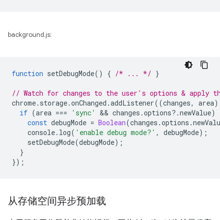
background.js:
function
setDebugMode
()
{
/* ... */
}
// Watch for changes to the user's options & apply t
chrome
.
storage
.
onChanged
.
addListener
((
changes
,
area
)
if
(
area
===
'sync'
 && 
changes
.
options
?
.
newValue
)
const
debugMode
=
Boolean
(
changes
.
options
.
newVal
console
.
log
(
'enable debug mode?'
,
debugMode
);
setDebugMode
(
debugMode
);
}
});
从存储空间异步预加载