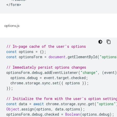
options.js:
// In-page cache of the user's options
const
options
=
{};
const
optionsForm
=
document
.
getElementById
(
"options
// Immediately persist options changes
optionsForm
.
debug
.
addEventListener
(
"change"
,
(
event
)
options
.
debug
=
event
.
target
.
checked
;
chrome
.
storage
.
sync
.
set
({
options
});
});
// Initialize the form with the user's option settin
const
data
=
await
chrome
.
storage
.
sync
.
get
(
"options"
Object
.
assign
(
options
,
data
.
options
);
optionsForm
.
debug
.
checked
=
Boolean
(
options
.
debug
);