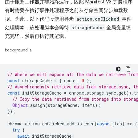
由于服务工作器并非始终运行，因此 Manifest V3 扩展程序
有时需要在执行事件处理程序之前从存储空间异步加载数
据。为此，以下代码段使用异步
action.onClicked
事件
处理脚本，该处理脚本会等待
storageCache
全局变量填
充完毕，然后再执行其逻辑。
background.js:
// Where we will expose all the data we retrieve fro
const
storageCache
=
{
count
:
0
};
// Asynchronously retrieve data from storage.sync, t
const
initStorageCache
=
chrome
.
storage
.
sync
.
get
().
t
// Copy the data retrieved from storage into stora
Object
.
assign
(
storageCache
,
items
);
});
chrome
.
action
.
onClicked
.
addListener
(
async
(
tab
)
=
>
{
try
{
await
initStorageCache
;