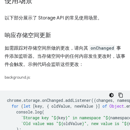
使用场景
以下部分展示了 Storage API 的常见使用场景。
响应存储空间更新
如需跟踪对存储空间所做的更改，请向其
onChanged
事
件添加监听器。当存储空间中的任何内容发生更改时，该事
件会触发。示例代码会监听这些更改：
background.js:
chrome
.
storage
.
onChanged
.
addListener
((
changes
,
names
for
(
let
[
key
,
{
oldValue
,
newValue
}]
of
Object
.
e
console
.
log
(
`Storage key "
${
key
}
" in namespace "
${
namespac
`Old value was "
${
oldValue
}
", new value is "
${
);