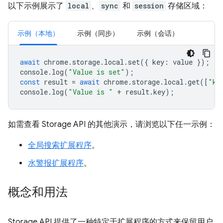
以下示例展示了
local
、
sync
和
session
存储区域：
示例（本地）
示例（同步）
示例（会话）
await
chrome
.
storage
.
local
.
set
({
key
:
value
});
console
.
log
(
"Value is set"
);
const
result
=
await
chrome
.
storage
.
local
.
get
([
"ke
console
.
log
(
"Value is "
+
result
.
key
);
如需查看 Storage API 的其他演示，请浏览以下任一示例：
全局搜索扩展程序
。
水警报扩展程序
。
概念和用法
Storage API 提供了一种特定于扩展程序的方式来保留用户