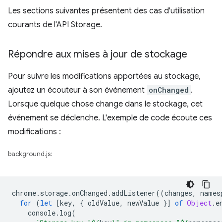
Les sections suivantes présentent des cas d'utilisation
courants de l'API Storage.
Répondre aux mises à jour de stockage
Pour suivre les modifications apportées au stockage,
ajoutez un écouteur à son événement
onChanged
.
Lorsque quelque chose change dans le stockage, cet
événement se déclenche. L'exemple de code écoute ces
modifications :
background.js:
chrome
.
storage
.
onChanged
.
addListener
((
changes
,
names
for
(
let
[
key
,
{
oldValue
,
newValue
}]
of
Object
.
e
console
.
log
(