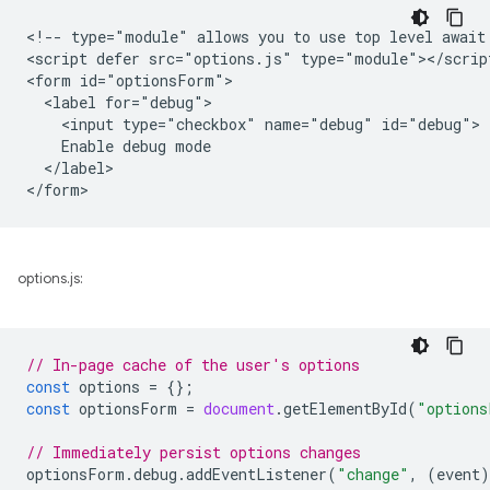
<!-- type="module" allows you to use top level await 
<script defer src="options.js" type="module"></script
<form id="optionsForm">

  <label for="debug">

    <input type="checkbox" name="debug" id="debug">

    Enable debug mode

  </label>

options.js:
// In-page cache of the user's options
const
options
=
{};
const
optionsForm
=
document
.
getElementById
(
"options
// Immediately persist options changes
optionsForm
.
debug
.
addEventListener
(
"change"
,
(
event
)