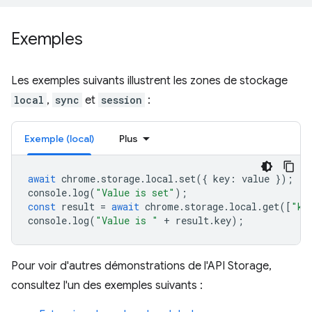
Exemples
Les exemples suivants illustrent les zones de stockage
local
,
sync
et
session
:
Exemple (local)
Plus
await
chrome
.
storage
.
local
.
set
({
key
:
value
});
console
.
log
(
"Value is set"
);
const
result
=
await
chrome
.
storage
.
local
.
get
([
"ke
console
.
log
(
"Value is "
+
result
.
key
);
Pour voir d'autres démonstrations de l'API Storage,
consultez l'un des exemples suivants :