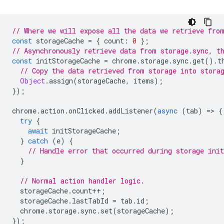
// Where we will expose all the data we retrieve fro
const
storageCache
=
{
count
:
0
};
// Asynchronously retrieve data from storage.sync, t
const
initStorageCache
=
chrome
.
storage
.
sync
.
get
().
t
// Copy the data retrieved from storage into stora
Object
.
assign
(
storageCache
,
items
);
});
chrome
.
action
.
onClicked
.
addListener
(
async
(
tab
)
=
>
{
try
{
await
initStorageCache
;
}
catch
(
e
)
{
// Handle error that occurred during storage init
}
// Normal action handler logic.
storageCache
.
count
++
;
storageCache
.
lastTabId
=
tab
.
id
;
chrome
.
storage
.
sync
.
set
(
storageCache
);
});