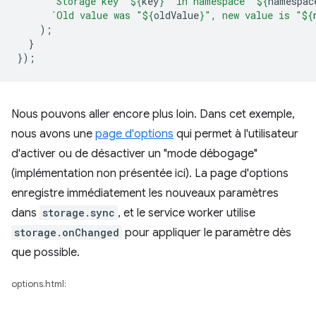
`Storage key "
${
key
}
" in namespace "
${
namespac
`Old value was "
${
oldValue
}
", new value is "
${
);
}
});
Nous pouvons aller encore plus loin. Dans cet exemple,
nous avons une
page d'options
qui permet à l'utilisateur
d'activer ou de désactiver un "mode débogage"
(implémentation non présentée ici). La page d'options
enregistre immédiatement les nouveaux paramètres
dans
storage.sync
, et le service worker utilise
storage.onChanged
pour appliquer le paramètre dès
que possible.
options.html: