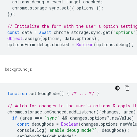
options
.
debug
=
event
.
target
.
checked
;
chrome
.
storage
.
sync
.
set
({
options
});
});
// Initialize the form with the user's option settin
const
data
=
await
chrome
.
storage
.
sync
.
get
(
"options"
Object
.
assign
(
options
,
data
.
options
);
optionsForm
.
debug
.
checked
=
Boolean
(
options
.
debug
);
background.js:
function
setDebugMode
()
{
/* ... */
}
// Watch for changes to the user's options & apply t
chrome
.
storage
.
onChanged
.
addListener
((
changes
,
area
)
if
(
area
===
'sync'
 && 
changes
.
options
?
.
newValue
)
const
debugMode
=
Boolean
(
changes
.
options
.
newVal
console
.
log
(
'enable debug mode?'
,
debugMode
);
setDebugMode
(
debugMode
);