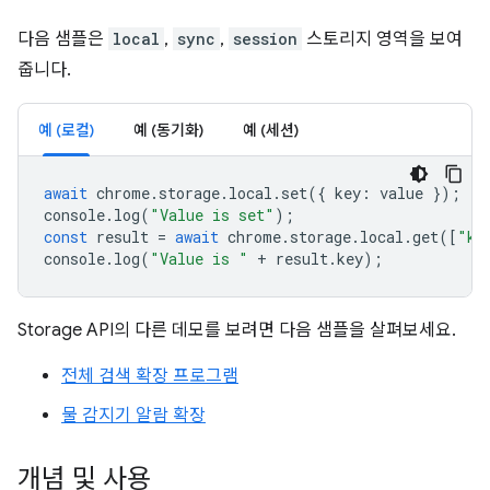
다음 샘플은
local
,
sync
,
session
스토리지 영역을 보여
줍니다.
예 (로컬)
예 (동기화)
예 (세션)
await
chrome
.
storage
.
local
.
set
({
key
:
value
});
console
.
log
(
"Value is set"
);
const
result
=
await
chrome
.
storage
.
local
.
get
([
"ke
console
.
log
(
"Value is "
+
result
.
key
);
Storage API의 다른 데모를 보려면 다음 샘플을 살펴보세요.
전체 검색 확장 프로그램
물 감지기 알람 확장
개념 및 사용