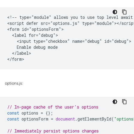
<!-- type="module" allows you to use top level await 
<script defer src="options.js" type="module"></script
<form id="optionsForm">

  <label for="debug">

    <input type="checkbox" name="debug" id="debug">

    Enable debug mode

  </label>

options.js:
// In-page cache of the user's options
const
options
=
{};
const
optionsForm
=
document
.
getElementById
(
"options
// Immediately persist options changes