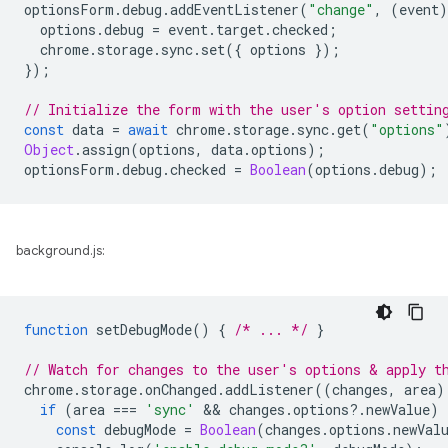
optionsForm
.
debug
.
addEventListener
(
"change"
,
(
event
)
options
.
debug
=
event
.
target
.
checked
;
chrome
.
storage
.
sync
.
set
({
options
});
});
// Initialize the form with the user's option settin
const
data
=
await
chrome
.
storage
.
sync
.
get
(
"options"
Object
.
assign
(
options
,
data
.
options
);
optionsForm
.
debug
.
checked
=
Boolean
(
options
.
debug
);
background.js:
function
setDebugMode
()
{
/* ... */
}
// Watch for changes to the user's options & apply t
chrome
.
storage
.
onChanged
.
addListener
((
changes
,
area
)
if
(
area
===
'sync'
 && 
changes
.
options
?
.
newValue
)
const
debugMode
=
Boolean
(
changes
.
options
.
newVal