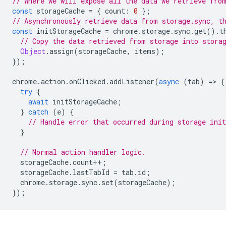
// Where we will expose all the data we retrieve fro
const
storageCache
=
{
count
:
0
};
// Asynchronously retrieve data from storage.sync, t
const
initStorageCache
=
chrome
.
storage
.
sync
.
get
().
t
// Copy the data retrieved from storage into stora
Object
.
assign
(
storageCache
,
items
);
});
chrome
.
action
.
onClicked
.
addListener
(
async
(
tab
)
=
>
{
try
{
await
initStorageCache
;
}
catch
(
e
)
{
// Handle error that occurred during storage init
}
// Normal action handler logic.
storageCache
.
count
++
;
storageCache
.
lastTabId
=
tab
.
id
;
chrome
.
storage
.
sync
.
set
(
storageCache
);
});