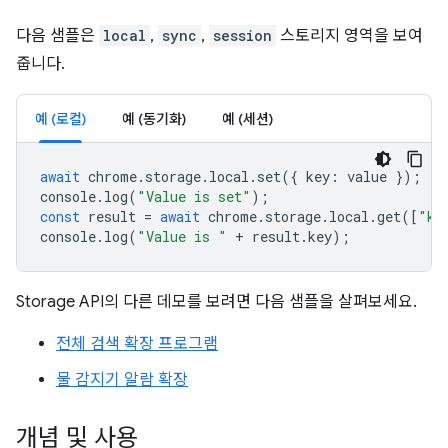
다음 샘플은
local
,
sync
,
session
스토리지 영역을 보여
줍니다.
예 (로컬)
예 (동기화)
예 (세션)
await
chrome
.
storage
.
local
.
set
({
key
:
value
});
console
.
log
(
"Value is set"
);
const
result
=
await
chrome
.
storage
.
local
.
get
([
"ke
console
.
log
(
"Value is "
+
result
.
key
);
Storage API의 다른 데모를 보려면 다음 샘플을 살펴보세요.
전체 검색 확장 프로그램
물 감지기 알람 확장
개념 및 사용