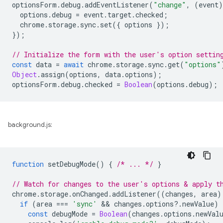
optionsForm
.
debug
.
addEventListener
(
"change"
,
(
event
)
options
.
debug
=
event
.
target
.
checked
;
chrome
.
storage
.
sync
.
set
({
options
});
});
// Initialize the form with the user's option settin
const
data
=
await
chrome
.
storage
.
sync
.
get
(
"options"
Object
.
assign
(
options
,
data
.
options
);
optionsForm
.
debug
.
checked
=
Boolean
(
options
.
debug
);
background.js:
function
setDebugMode
()
{
/* ... */
}
// Watch for changes to the user's options & apply t
chrome
.
storage
.
onChanged
.
addListener
((
changes
,
area
)
if
(
area
===
'sync'
 && 
changes
.
options
?
.
newValue
)
const
debugMode
=
Boolean
(
changes
.
options
.
newVal