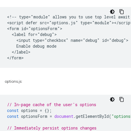
<!-- type="module" allows you to use top level await 
<script defer src="options.js" type="module"></script
<form id="optionsForm">

  <label for="debug">

    <input type="checkbox" name="debug" id="debug">

    Enable debug mode

  </label>

options.js:
// In-page cache of the user's options
const
options
=
{};
const
optionsForm
=
document
.
getElementById
(
"options
// Immediately persist options changes