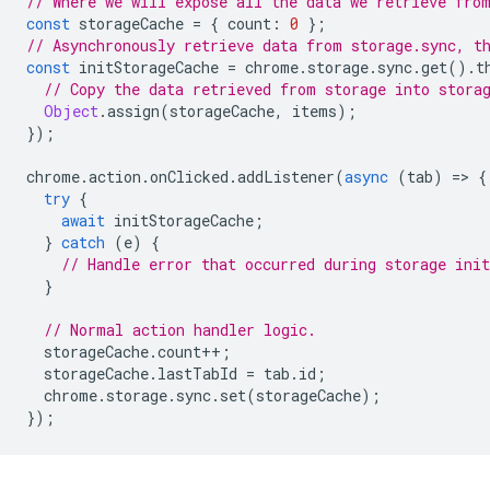
// Where we will expose all the data we retrieve fro
const
storageCache
=
{
count
:
0
};
// Asynchronously retrieve data from storage.sync, t
const
initStorageCache
=
chrome
.
storage
.
sync
.
get
().
t
// Copy the data retrieved from storage into stora
Object
.
assign
(
storageCache
,
items
);
});
chrome
.
action
.
onClicked
.
addListener
(
async
(
tab
)
=
>
{
try
{
await
initStorageCache
;
}
catch
(
e
)
{
// Handle error that occurred during storage init
}
// Normal action handler logic.
storageCache
.
count
++
;
storageCache
.
lastTabId
=
tab
.
id
;
chrome
.
storage
.
sync
.
set
(
storageCache
);
});