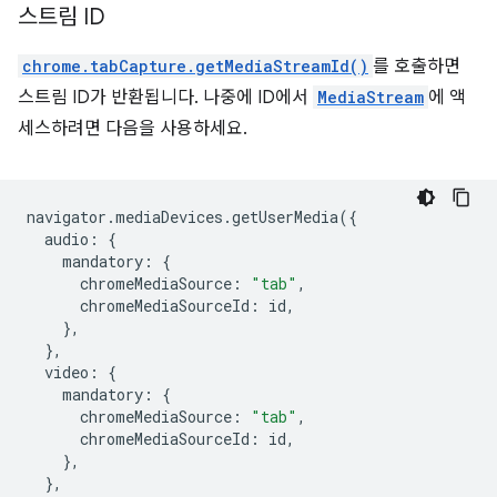
스트림 ID
chrome.tabCapture.getMediaStreamId()
를 호출하면
스트림 ID가 반환됩니다. 나중에 ID에서
MediaStream
에 액
세스하려면 다음을 사용하세요.
navigator
.
mediaDevices
.
getUserMedia
({
audio
:
{
mandatory
:
{
chromeMediaSource
:
"tab"
,
chromeMediaSourceId
:
id
,
},
},
video
:
{
mandatory
:
{
chromeMediaSource
:
"tab"
,
chromeMediaSourceId
:
id
,
},
},