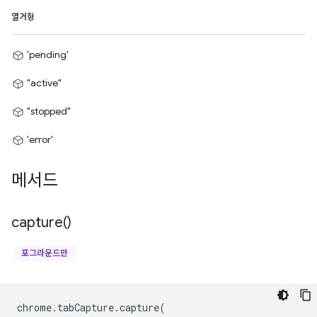
열거형
'pending'
"active"
"stopped"
'error'
메서드
capture(
)
포그라운드만
chrome
.
tabCapture
.
capture
(