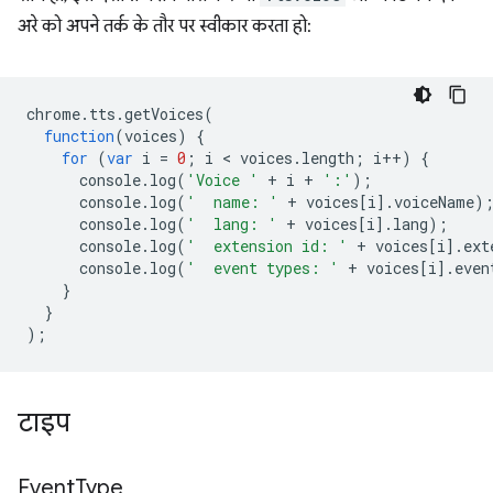
अरे को अपने तर्क के तौर पर स्वीकार करता हो:
chrome
.
tts
.
getVoices
(
function
(
voices
)
{
for
(
var
i
=
0
;
i
 < 
voices
.
length
;
i
++
)
{
console
.
log
(
'Voice '
+
i
+
':'
);
console
.
log
(
'  name: '
+
voices
[
i
].
voiceName
)
console
.
log
(
'  lang: '
+
voices
[
i
].
lang
);
console
.
log
(
'  extension id: '
+
voices
[
i
].
ext
console
.
log
(
'  event types: '
+
voices
[
i
].
even
}
}
);
टाइप
Event
Type