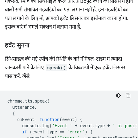
मकसद, स्पीच को सिंथेसाइज़ करने और आउटपुट करने की प्रोसेस में होने
वाली सभी संभावित गड़बड़ियों का पता लगाना नहीं है. इन गड़बड़ियों का
पता लगाने के लिए भी, आपको इवेंट लिसनर का इस्तेमाल करना होगा.
इसके बारे में अगले सेक्शन में बताया गया है.
इवेंट सुनना
सिंथसाइज़ की गई स्पीच की स्थिति के बारे में रीयल-टाइम में ज़्यादा
जानकारी पाने के लिए,
speak()
के विकल्पों में एक इवेंट लिसनर
पास करें. जैसे:
chrome
.
tts
.
speak
(
utterance
,
{
onEvent
:
function
(
event
)
{
console
.
log
(
'Event '
+
event
.
type
+
' at posit
if
(
event
.
type
==
'error'
)
{
console
.
log
(
'Error: '
+
event
.
errorMessage
);