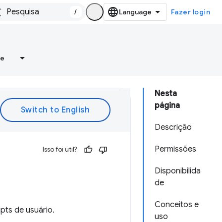
/
Fazer login
re
Nesta
página
Descrição
Permissões
Isso foi útil?
Disponibilida
de
Conceitos e
pts de usuário.
uso