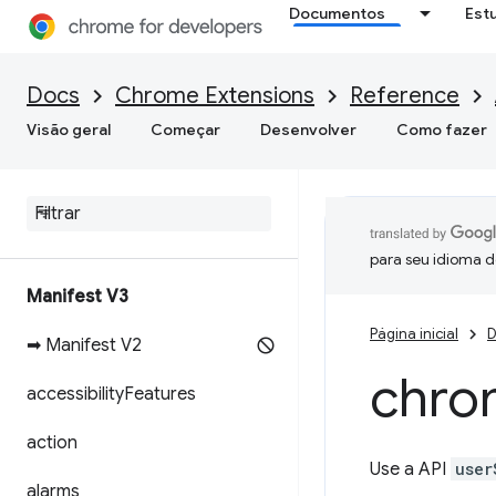
Documentos
Est
Docs
Chrome Extensions
Reference
Visão geral
Começar
Desenvolver
Como fazer
para seu idioma d
Manifest V3
Página inicial
D
➡ Manifest V2
chro
accessibility
Features
action
Use a API
user
alarms