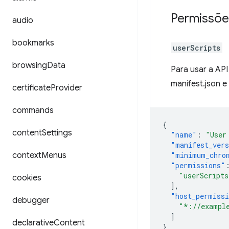
Permissõe
audio
bookmarks
userScripts
browsing
Data
Para usar a API
manifest.json e
certificate
Provider
commands
{
content
Settings
"name"
:
"User
"manifest_ver
context
Menus
"minimum_chro
"permissions"
"userScripts
cookies
],
"host_permiss
debugger
"*://exampl
]
declarative
Content
}