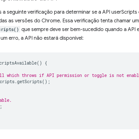
seguinte verificação para determinar se a API userScripts e
das as versões do Chrome. Essa verificação tenta chamar u
cripts()
que sempre deve ser bem-sucedido quando a API es
m erro, a API não estará disponível:
criptsAvailable
()
{
ll which throws if API permission or toggle is not enabl
cripts
.
getScripts
();
able.
;