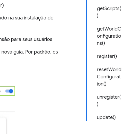
r)
getScripts(
)
do na sua instalação do
getWorldC
onfiguratio
nsão para seus usuários
ns()
nova guia. Por padrão, os
register()
resetWorld
Configurat
ion()
unregister(
)
update()