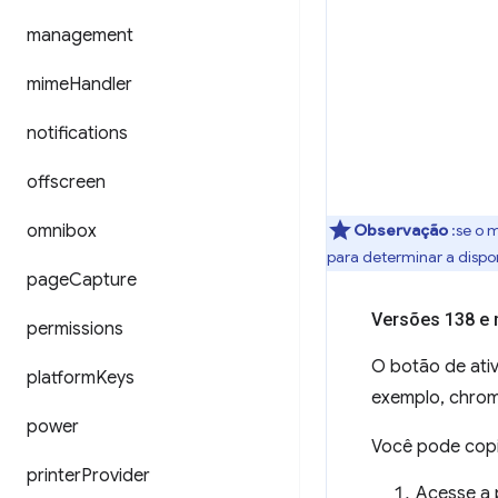
management
mime
Handler
notifications
offscreen
Observação
:se o 
omnibox
para determinar a dispo
page
Capture
Versões 138 e m
permissions
O botão de at
platform
Keys
exemplo, chrom
power
Você pode copi
printer
Provider
Acesse a 