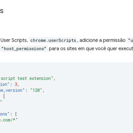
s
 User Scripts,
chrome.userScripts
, adicione a permissão
"
"host_permissions"
para os sites em que você quer executa
 script test extension"
,
sion"
:
3
,
me_version"
:
"120"
,
:
[
"
ions"
:
[
e.com/*"