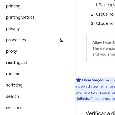
URLs
chr
printing
Clique no
printing
Metrics
Clique no
privacy
processes
proxy
reading
List
runtime
Observação
:
se a 
scripting
indefinido (semelhante 
exemplo, se um usuário 
search
definido. No entanto, n
sessions
Verificar a d