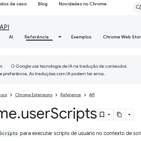
udos de caso
Blog
Novidades no Chrome
API
AI
Referência
Exemplos
Chrome Web Sto
O Google usa tecnologia de IA na tradução de conteúdos
e preferência. As traduções com IA podem ter erros.
ocs
Chrome Extensions
Reference
API
me
.
user
Scripts
Scripts
para executar scripts de usuário no contexto de scri