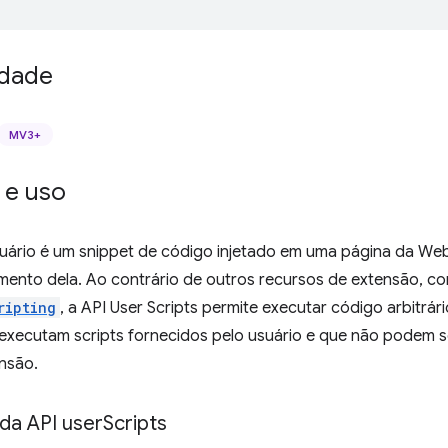
idade
MV3+
 e uso
suário é um snippet de código injetado em uma página da Web
ento dela. Ao contrário de outros recursos de extensão, 
ripting
, a API User Scripts permite executar código arbitrár
executam scripts fornecidos pelo usuário e que não podem 
nsão.
 da API user
Scripts