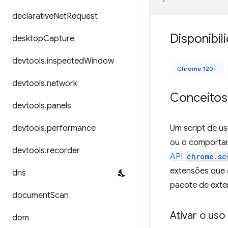
declarative
Net
Request
Disponibil
desktop
Capture
devtools
.
inspected
Window
Chrome 120+
devtools
.
network
Conceitos
devtools
.
panels
devtools
.
performance
Um script de u
ou o comportam
devtools
.
recorder
API
chrome.sc
extensões que 
dns
pacote de exte
document
Scan
Ativar o uso
dom