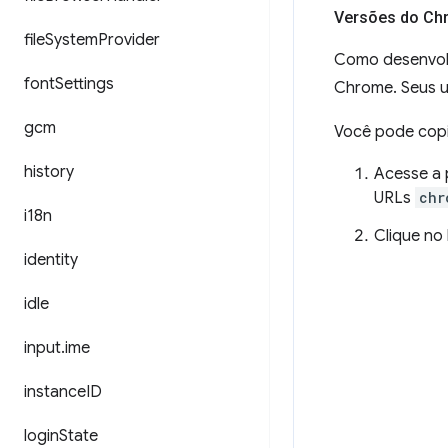
Versões do Chr
file
System
Provider
Como desenvolv
font
Settings
Chrome. Seus u
gcm
Você pode copi
history
Acesse a 
URLs
chr
i18n
Clique no
identity
idle
input
.
ime
instance
ID
login
State