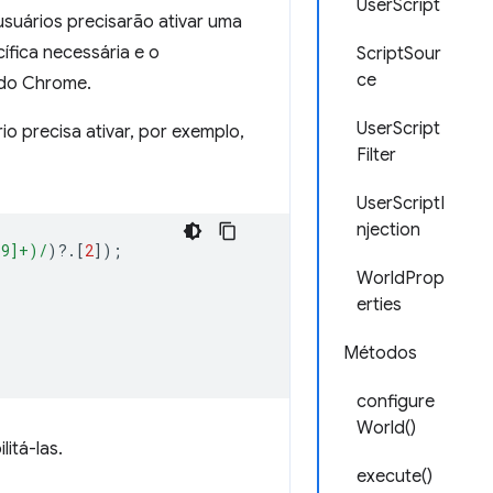
UserScript
usuários precisarão ativar uma
ífica necessária e o
ScriptSour
ce
 do Chrome.
UserScript
io precisa ativar, por exemplo,
Filter
UserScriptI
njection
-9]+)/
)
?
.[
2
]);
WorldProp
erties
Métodos
configure
World()
itá-las.
execute()