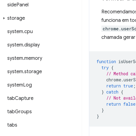
side
Panel
Recomendamos a 
storage
funciona em to
chrome.userS
system
.
cpu
chamada gerar u
system
.
display
system
.
memory
function
isUserS
try
{
system
.
storage
// Method ca
chrome
.
userS
system
Log
return
true
;
}
catch
{
// Not avail
tab
Capture
return
false
}
tab
Groups
}
tabs