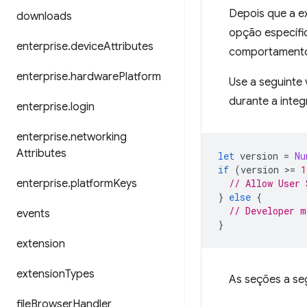
Depois que a ex
downloads
opção específic
enterprise
.
device
Attributes
comportamento
enterprise
.
hardware
Platform
Use a seguinte 
durante a inte
enterprise
.
login
enterprise
.
networking
Attributes
let
version
=
Nu
if
(
version
>
=
1
enterprise
.
platform
Keys
// Allow User 
}
else
{
// Developer m
events
}
extension
extension
Types
As seções a seg
file
Browser
Handler