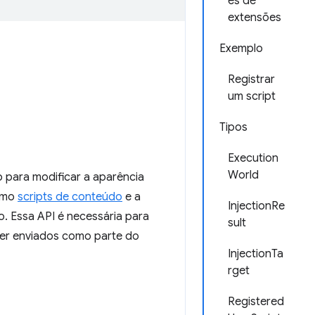
es de
extensões
Exemplo
Registrar
um script
Tipos
Execution
World
 para modificar a aparência
como
scripts de conteúdo
e a
InjectionRe
io. Essa API é necessária para
sult
ser enviados como parte do
InjectionTa
rget
Registered