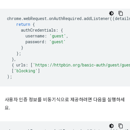
chrome
.
webRequest
.
onAuthRequired
.
addListener
((
detail
return
{
authCredentials
:
{
username
:
'guest'
,
password
:
'guest'
}
};
},
{
urls
:
[
'https://httpbin.org/basic-auth/guest/gue
[
'blocking'
]
);
사용자 인증 정보를 비동기식으로 제공하려면 다음을 실행하세
요.