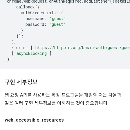
chrome
.
webRequest
.
onAuthRequired
.
addListener
((
detail
callback
({
authCredentials
:
{
username
:
'guest'
,
password
:
'guest'
}
});
},
{
urls
:
[
'https://httpbin.org/basic-auth/guest/gue
[
'asyncBlocking'
]
);
구현 세부정보
웹 요청 API를 사용하는 확장 프로그램을 개발할 때는 다음과
같은 여러 구현 세부정보를 이해하는 것이 중요합니다.
web
_
accessible
_
resources