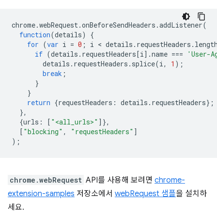
chrome
.
webRequest
.
onBeforeSendHeaders
.
addListener
(
function
(
details
)
{
for
(
var
i
=
0
;
i
 < 
details
.
requestHeaders
.
lengt
if
(
details
.
requestHeaders
[
i
].
name
===
'User-A
details
.
requestHeaders
.
splice
(
i
,
1
);
break
;
}
}
return
{
requestHeaders
:
details
.
requestHeaders
};
},
{
urls
:
[
"<all_urls>"
]},
[
"blocking"
,
"requestHeaders"
]
);
chrome.webRequest
API를 사용해 보려면
chrome-
extension-samples
저장소에서
webRequest 샘플
을 설치하
세요.