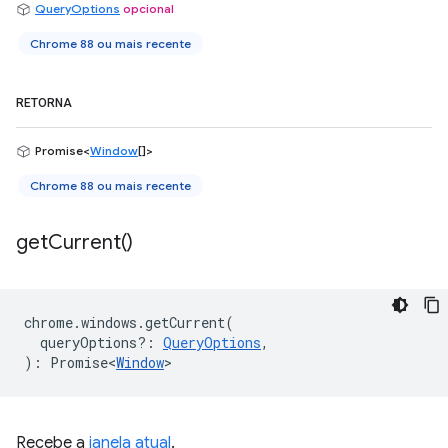
QueryOptions
opcional
Chrome 88 ou mais recente
RETORNA
Promise<
Window
[]>
Chrome 88 ou mais recente
get
Current(
)
chrome
.
windows
.
getCurrent
(
queryOptions?
:
QueryOptions
,
)
:
Promise<
Window
>
Recebe a
janela atual
.