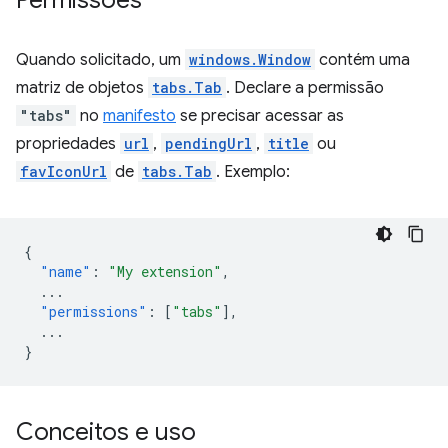
Permissões
Quando solicitado, um
windows.Window
contém uma
matriz de objetos
tabs.Tab
. Declare a permissão
"tabs"
no
manifesto
se precisar acessar as
propriedades
url
,
pendingUrl
,
title
ou
favIconUrl
de
tabs.Tab
. Exemplo:
{
"name"
:
"My extension"
,
...
"permissions"
:
[
"tabs"
],
...
}
Conceitos e uso