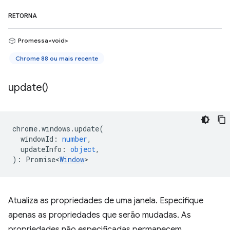
RETORNA
Promessa<void>
Chrome 88 ou mais recente
update(
)
chrome
.
windows
.
update
(
windowId
:
number
,
updateInfo
:
object
,
)
:
Promise<
Window
>
Atualiza as propriedades de uma janela. Especifique
apenas as propriedades que serão mudadas. As
propriedades não especificadas permanecem