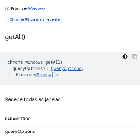
Promise<
Window
>
Chrome 88 ou mais recente
get
All(
)
chrome
.
windows
.
getAll
(
queryOptions?
:
QueryOptions
,
)
:
Promise<
Window
[]
>
Recebe todas as janelas.
PARÂMETROS
queryOptions