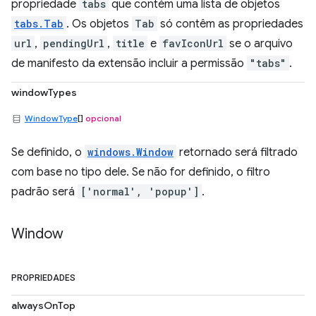
propriedade
tabs
que contém uma lista de objetos
tabs.Tab
. Os objetos
Tab
só contêm as propriedades
url
,
pendingUrl
,
title
e
favIconUrl
se o arquivo
de manifesto da extensão incluir a permissão
"tabs"
.
windowTypes
WindowType
[]
opcional
Se definido, o
windows.Window
retornado será filtrado
com base no tipo dele. Se não for definido, o filtro
padrão será
['normal', 'popup']
.
Window
PROPRIEDADES
alwaysOnTop