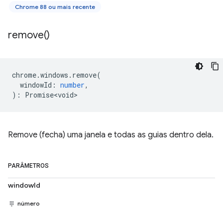
Chrome 88 ou mais recente
remove(
)
chrome
.
windows
.
remove
(
windowId
:
number
,
)
:
Promise<void>
Remove (fecha) uma janela e todas as guias dentro dela.
PARÂMETROS
windowId
número