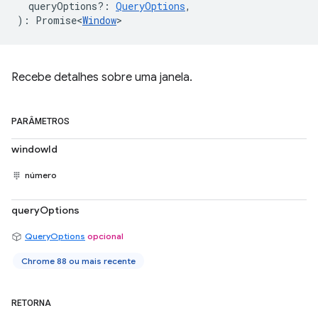
queryOptions?
:
QueryOptions
,
)
:
Promise<
Window
>
Recebe detalhes sobre uma janela.
PARÂMETROS
windowId
número
queryOptions
QueryOptions
opcional
Chrome 88 ou mais recente
RETORNA