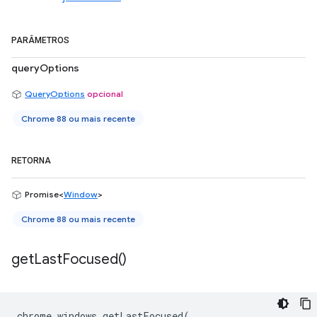
PARÂMETROS
queryOptions
QueryOptions
opcional
Chrome 88 ou mais recente
RETORNA
Promise<
Window
>
Chrome 88 ou mais recente
get
Last
Focused(
)
chrome
.
windows
.
getLastFocused
(