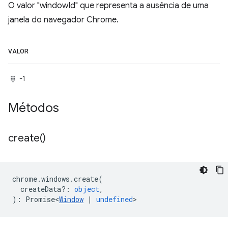
O valor "windowId" que representa a ausência de uma
janela do navegador Chrome.
VALOR
-1
Métodos
create(
)
chrome
.
windows
.
create
(
createData?
:
object
,
)
:
Promise<
Window
|
undefined
>